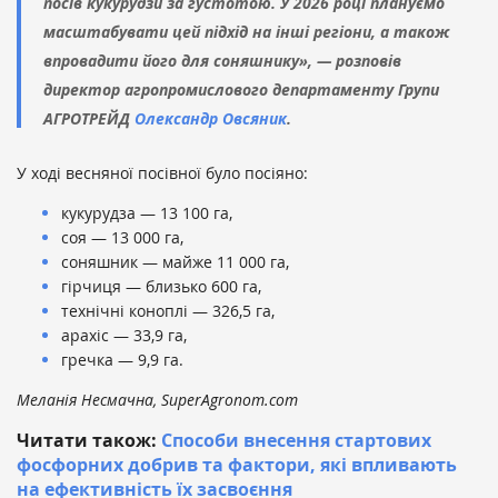
посів кукурудзи за густотою. У 2026 році плануємо
масштабувати цей підхід на інші регіони, а також
впровадити його для соняшнику», — розповів
директор агропромислового департаменту Групи
АГРОТРЕЙД
Олександр Овсяник
.
У ході весняної посівної було посіяно:
кукурудза — 13 100 га,
соя — 13 000 га,
соняшник — майже 11 000 га,
гірчиця — близько 600 га,
технічні коноплі — 326,5 га,
арахіс — 33,9 га,
гречка — 9,9 га.
Меланія Несмачна, SuperAgronom.com
Читати також:
Способи внесення стартових
фосфорних добрив та фактори, які впливають
на ефективність їх засвоєння