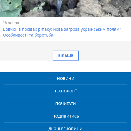
16 липня
Вовчок в посівах ріпаку: нова загроза українським полям?
Особливості та боротьба
БІЛЬШЕ
НОВИНИ
ТЕХНОЛОГІЇ
ПОЧИТАТИ
ПОДИВИТИСЬ
ДІЮЧІ РЕЧОВИНИ