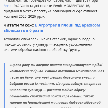
як власної, так і орендованої. Серед них — два трактори
Fendt
942 Vario та дві сівалки Fendt MOMENTUM 16,
придбані в межах проєкту «Організаційної ефективності
компанії 2025–2026 рр.».
Читати також:
В Агротрейд площі під арахісом
збільшать в 6 разів
Технології сівби залишилися сталими, однак оновдено
підходи до захисту культур — зокрема, удосконалено
системи обробки насіння та обробітку ґрунту.
«Цього року ми вперше почали використовувати рідкі
комплексні добрива. Раніше технічної можливості для
цього не було, але нові сівалки дозволили внести
добрива разом із насінням. Це пришвидшує стартове
живлення культур — рослини майже одразу
починають споживати поживні речовини. Також
уперше на Чернігівщині ми почали диференційований