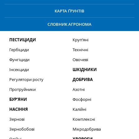
КАРТА ҐРУНТІВ
СЛОВНИК АГРОНОМА
ПЕСТИЦИДИ
Круп’яні
Гербіциди
Технічні
Фунгіциди
Овочеві
Інсекциди
ШКІДНИКИ
Регулятори росту
ДОБРИВА
Протруйники
Азотні
БУР’ЯНИ
Фосфорні
НАСІННЯ
Калійні
Зернові
Комплексні
Зернобобові
Мікродобрива