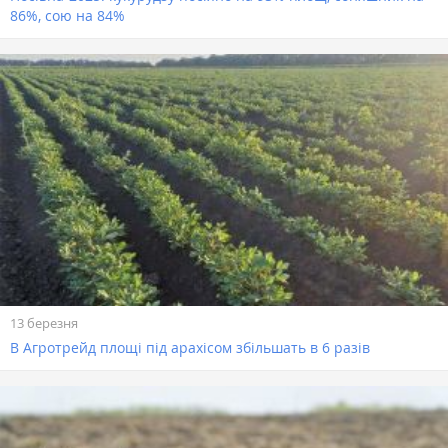
86%, сою на 84%
13 березня
В Агротрейд площі під арахісом збільшать в 6 разів