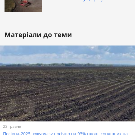
Матеріали до теми
23 травня
Посівна-2025: кукурудзу посіяно на 93% площ, соняшник на