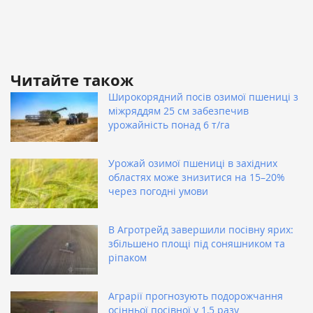
Читайте також
Широкорядний посів озимої пшениці з
міжряддям 25 см забезпечив
урожайність понад 6 т/га
Урожай озимої пшениці в західних
областях може знизитися на 15–20%
через погодні умови
В Агротрейд завершили посівну ярих:
збільшено площі під соняшником та
ріпаком
Аграрії прогнозують подорожчання
осінньої посівної у 1,5 разу