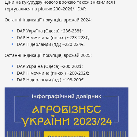
Ціни на кукурудзу нового врожаю також знизилися і
торгувалися на рівнях 200–202$/т DAP.
Останні індикації покупців, врожай 2024:
DAP Україна (Одеса) ~236-238$;
DAP Німеччина (пн-зх.) ~223-228€;
DAP Нідерланди (пд.) ~220-224€.
Останні індикації покупців, врожай 2025:
DAP Україна (Одеса) ~200-202$;
DAP Німеччина (пн-зх.) ~200-202€;
DAP Нідерланди (пд.) ~198-200€.