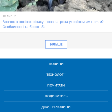
16 липня
Вовчок в посівах ріпаку: нова загроза українським полям?
Особливості та боротьба
БІЛЬШЕ
НОВИНИ
ТЕХНОЛОГІЇ
ПОЧИТАТИ
ПОДИВИТИСЬ
ДІЮЧІ РЕЧОВИНИ