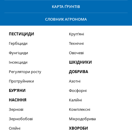
КАРТА ҐРУНТІВ
СЛОВНИК АГРОНОМА
ПЕСТИЦИДИ
Круп’яні
Гербіциди
Технічні
Фунгіциди
Овочеві
Інсекциди
ШКІДНИКИ
Регулятори росту
ДОБРИВА
Протруйники
Азотні
БУР’ЯНИ
Фосфорні
НАСІННЯ
Калійні
Зернові
Комплексні
Зернобобові
Мікродобрива
Олійні
ХВОРОБИ