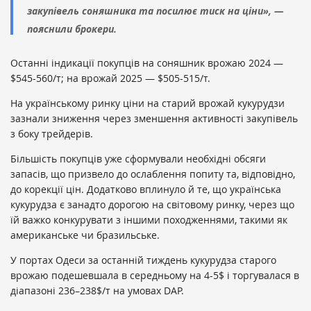
закупівель соняшника та посилює тиск на ціни», —
пояснили брокери.
Останні індикації покупців на соняшник врожаю 2024 —
$545-560/т; на врожай 2025 — $505-515/т.
На українському ринку ціни на старий врожай кукурудзи
зазнали зниження через зменшення активності закупівель
з боку трейдерів.
Більшість покупців уже сформували необхідні обсяги
запасів, що призвело до ослаблення попиту та, відповідно,
до корекції цін. Додатково вплинуло й те, що українська
кукурудза є занадто дорогою на світовому ринку, через що
їй важко конкурувати з іншими походженнями, такими як
американське чи бразильське.
У портах Одеси за останній тиждень кукурудза старого
врожаю подешевшала в середньому на 4-5$ і торгувалася в
діапазоні 236–238$/т на умовах DAP.