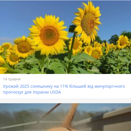
14 травня
Урожай-2025 соняшнику на 11% більший від минулорічного
прогнозує для України USDA