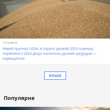
14 травня
Новий прогноз USDA: в Україні урожай-2025 пшениці
порівняно з 2024 дещо знизиться, урожай кукурудзи —
підвищиться
БІЛЬШЕ
Популярне