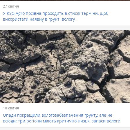
27 квітня
У KSG Agro посівна проходить в стислі терміни, щоб
використати наявну в ґрунті вологу
18 квітня
Опади покращили вологозабезпечення ґрунту, але не
всюди: три регіони мають критично низькі запаси вологи