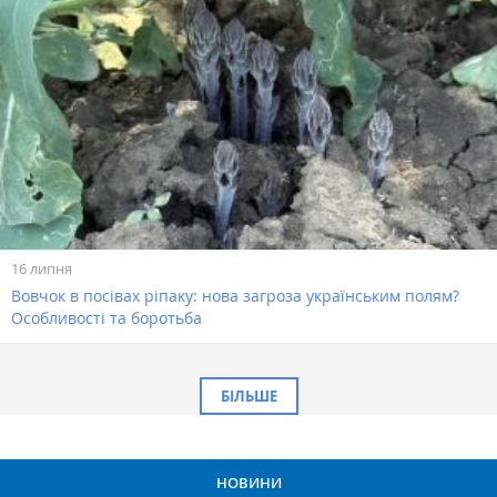
16 липня
Вовчок в посівах ріпаку: нова загроза українським полям?
Особливості та боротьба
БІЛЬШЕ
НОВИНИ