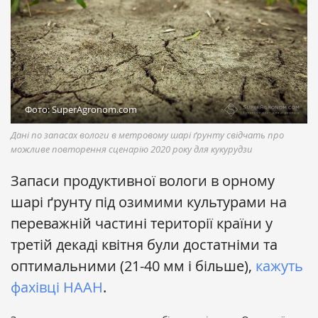
Фото: SuperAgronom.com
Дані по запасах вологи в метровому шарі ґрунту свідчать про
можливе повторення сценарію 2020 року для кукурудзи
Запаси продуктивної вологи в орному
шарі ґрунту під озимими культурами на
переважній частині території країни у
третій декаді квітня були достатніми та
оптимальними (21-40 мм і більше),
кажуть
фахівці НААН
.