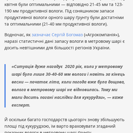
квітня були оптимальними — відповідно 21-45 мм та 123-
190 мм продуктивної вологи. Під соняшником запаси
продуктивної вологи орного шару ґрунту були достатніми
та оптимальними (21-40 мм продуктивної вологи).
Водночас, як
зазначає
Сергій Богомаз
(«Агрокомпанія»),
наразі статистичні дані запасу вологи в метровому шарі є
досить невтішними для більшості регіонів України.
«Ситуація дуже нагадує 2020 рік, коли у метровому
шарі було лише 30-40-60 мм вологи і навіть за кінець
весни — початок літа, коли погода вже була дощова,
волога в метровому шарі не відновилась. Тому ми
мали досить погані наслідки для кукурудзи», — каже
експерт.
Й оскільки багато господарств цьогоріч знову збільшують
площі під кукурудзою, їм варто враховувати згаданий
показник вологи в метровому шарі ґрунту.