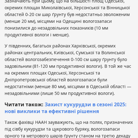
Зазначають при цьому, що на більшості площ Одеської,
окремих площах Миколаївської, Херсонської та Вінницької
областей 0-20 см шар ґрунту був недостатньо зволоженим
(менше 20 мм), місцями на Одещині вологозапаси
понизилися до незадовільних показників (10 мм
продуктивної вологи і менше).
У південних, багатьох районах Харківської, окремих
районах центральних, Київської, Сумської та Волинської
областей вологозабезпечення 0-100 см шару ґрунту було
задовільним (81-120 мм продуктивної вологи). В той же час
на окремих площах Одеської, Херсонської та
Дніпропетровської областей вологозапаси були
недостатніми (менше 80 мм), місцями в Одеській області —
незадовільними (лише 50 мм продуктивної вологи).
Читати також:
Захист кукурудзи в сезоні 2025:
нові виклики та ефективні рішення
Також фахівці НААН зауважують, що на полях, призначених
під сівбу кукурудзи та цукрового буряку, вологозапаси
орного та метрового шарів ґрунту станом на третю декаду