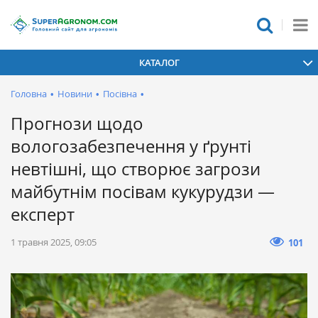
КАТАЛОГ
Головна
•
Новини
•
Посівна
•
Прогнози щодо
вологозабезпечення у ґрунті
невтішні, що створює загрози
майбутнім посівам кукурудзи —
експерт
1 травня 2025, 09:05
101