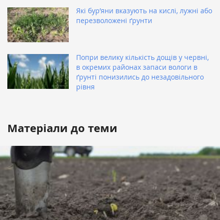
Які бур’яни вказують на кислі, лужні або
перезволожені ґрунти
Попри велику кількість дощів у червні,
в окремих районах запаси вологи в
ґрунті понизились до незадовільного
рівня
Матеріали до теми