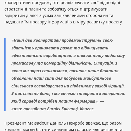
кооперативи продовжують реалізовувати свої відповідні
стратегічні плани та зобов'язуються підтримувати
відкритий діалог з усіма зацікавленими сторонами та
надавати їм прозору інформацію в міру розвитку проекту.
«Наші два кооперативи продемонструють свою
здатність працювати разом та підвищувати
ефективність виробництва, а також нашу подальшу
промислову та комерційну діяльність. Ситуація, з
якою ми зараз стикаємося, посилює наше бажання
об'єднати наші сили для побудови майбутнього
сільського господарства на південному заході Франції.
У нас спільна доля, і ми хочемо створити кооператив,
який справді потрібен нашим фермерам», —
каже президент Euralis Крістоф Конгес.
Президент Maïsadour Даніель Пейробе вважає, що разом
компанії могли б стати сильнішим голосом для регіонів та