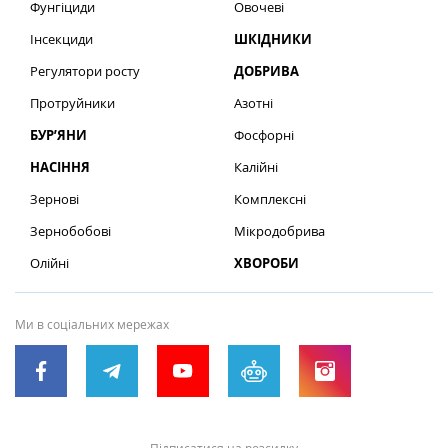
Фунгіциди
Овочеві
Інсекциди
ШКІДНИКИ
Регулятори росту
ДОБРИВА
Протруйники
Азотні
БУР’ЯНИ
Фосфорні
НАСІННЯ
Калійні
Зернові
Комплексні
Зернобобові
Мікродобрива
Олійні
ХВОРОБИ
Ми в соціальних мережах