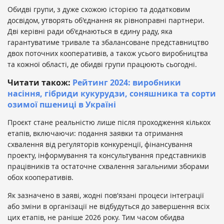
Обидві групи, з дуже схожою історією та додатковим
досвідом, утворять об'єднання як рівноправні партнери.
Дві керівні ради об'єднаються в єдину раду, яка
гарантуватиме тривале та збалансоване представництво
двох поточних кооперативів, а також усього виробництва
та кожної області, де обидві групи працюють сьогодні.
Читати також:
Рейтинг 2024: виробники
насіння, гібриди кукурудзи, соняшника та сорти
озимої пшениці в Україні
Проєкт стане реальністю лише після проходження кількох
етапів, включаючи: подання заявки та отримання
схвалення від регуляторів конкуренції, фінансування
проекту, інформування та консультування представників
працівників та остаточне схвалення загальними зборами
обох кооперативів.
Як зазначено в заяві, жодні пов'язані процеси інтеграції
або зміни в організації не відбудуться до завершення всіх
цих етапів, не раніше 2026 року. Тим часом обидва