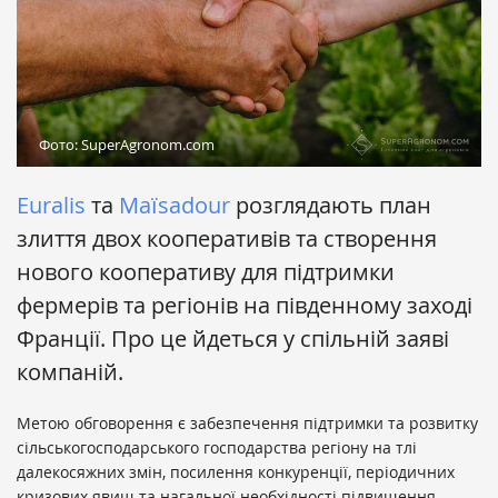
Фото: SuperAgronom.com
Euralis
та
Maïsadour
розглядають план
злиття двох кооперативів та створення
нового кооперативу для підтримки
фермерів та регіонів на південному заході
Франції. Про це йдеться у спільній заяві
компаній.
Метою обговорення є забезпечення підтримки та розвитку
сільськогосподарського господарства регіону на тлі
далекосяжних змін, посилення конкуренції, періодичних
кризових явищ та нагальної необхідності підвищення