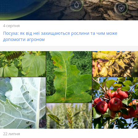
4 серпня
Посуха: як від неї захищаються рослини та чим може
допомогти агроном
22 липня