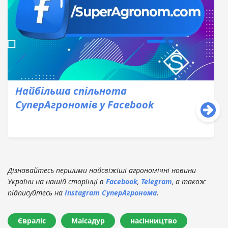
Найбільша спільнота
СуперАгрономів у Facebook
Дізнавайтесь першими найсвіжіші агрономічні новини
України на нашій сторінці в
Facebook
,
Telegram
, а також
підписуйтесь на
Instagram СуперАгронома
.
Євраліс
Маїсадур
насінництво