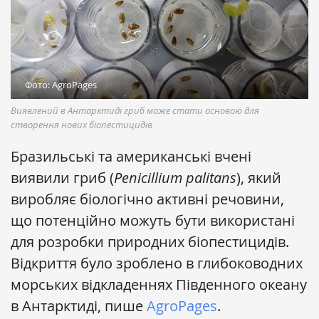
Фото: AgroPages
Виявлений в Антарктиді гриб може стати основою для
створення нових біопестицидів
Бразильські та американські вчені
виявили гриб (
Penicillium palitans
), який
виробляє біологічно активні речовини,
що потенційно можуть бути використані
для розробки природних біопестицидів.
Відкриття було зроблено в глибоководних
морських відкладеннях Південного океану
в Антарктиді, пише
AgroPages
.