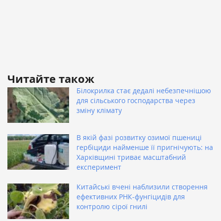
Читайте також
Білокрилка стає дедалі небезпечнішою
для сільського господарства через
зміну клімату
В якій фазі розвитку озимої пшениці
гербіциди найменше її пригнічують: на
Харківщині триває масштабний
експеримент
Китайські вчені наблизили створення
ефективних РНК-фунгіцидів для
контролю сірої гнилі