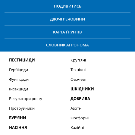
ПОДИВИТИСЬ
ДІЮЧІ РЕЧОВИНИ
КАРТА ҐРУНТІВ
СЛОВНИК АГРОНОМА
ПЕСТИЦИДИ
Круп’яні
Гербіциди
Технічні
Фунгіциди
Овочеві
Інсекциди
ШКІДНИКИ
Регулятори росту
ДОБРИВА
Протруйники
Азотні
БУР’ЯНИ
Фосфорні
НАСІННЯ
Калійні