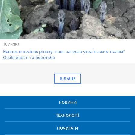
16 липня
Вовчок в посівах ріпаку: нова загроза українським полям?
Особливості та боротьба
БІЛЬШЕ
НОВИНИ
ТЕХНОЛОГІЇ
ПОЧИТАТИ