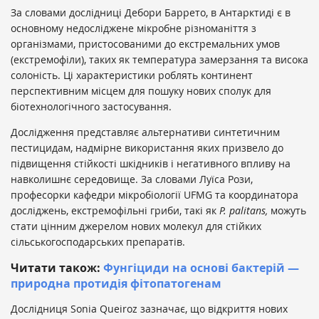
За словами дослідниці Дебори Баррето, в Антарктиді є в
основному недосліджене мікробне різноманіття з
організмами, пристосованими до екстремальних умов
(екстремофіли), таких як температура замерзання та висока
солоність. Ці характеристики роблять континент
перспективним місцем для пошуку нових сполук для
біотехнологічного застосування.
Дослідження представляє альтернативи синтетичним
пестицидам, надмірне використання яких призвело до
підвищення стійкості шкідників і негативного впливу на
навколишнє середовище. За словами Луїса Рози,
професорки кафедри мікробіології UFMG та координатора
досліджень, екстремофільні гриби, такі як
P. palitans,
можуть
стати цінним джерелом нових молекул для стійких
сільськогосподарських препаратів.
Читати також:
Фунгіциди на основі бактерій —
природна протидія фітопатогенам
Дослідниця Sonia Queiroz зазначає, що відкриття нових