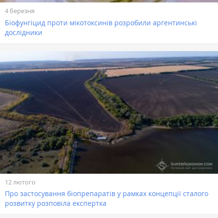
4 березня
Біофунгіцид проти мікотоксинів розробили аргентинські
дослідники
12 лютого
Про застосування біопрепаратів у рамках концепції сталого
розвитку розповіла експертка