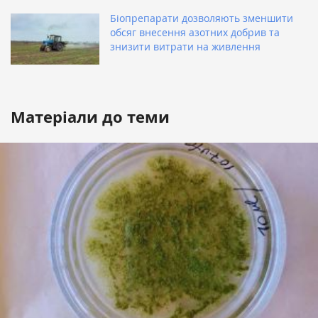
Біопрепарати дозволяють зменшити
обсяг внесення азотних добрив та
знизити витрати на живлення
Матеріали до теми