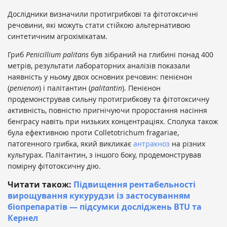
Дослідники визначили протигрибкові та фітотоксичні
речовини, які можуть стати стійкою альтернативою
синтетичним агрохімікатам.
Гриб
Penicillium palitans
був зібраний на глибині понад 400
метрів, результати лабораторних аналізів показали
наявність у ньому двох основних речовин: пенієнон
(
penienon
) і палітантин (
palitantin
). Пенієнон
продемонстрував сильну протигрибкову та фітотоксичну
активність, повністю пригнічуючи проростання насіння
бенграсу навіть при низьких концентраціях. Сполука також
була ефективною проти Colletotrichum fragariae,
патогенного грибка, який викликає
антракноз
на різних
культурах. Палітантин, з іншого боку, продемонстрував
помірну фітотоксичну дію.
Читати також:
Підвищення рентабельності
вирощування кукурудзи із застосуванням
біопрепаратів — підсумки досліджень BTU та
Кернел