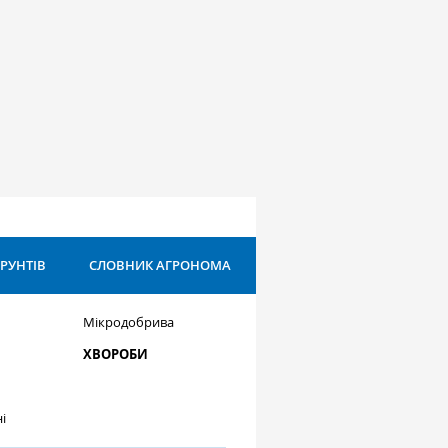
ҐРУНТІВ
СЛОВНИК АГРОНОМА
Мікродобрива
ХВОРОБИ
і