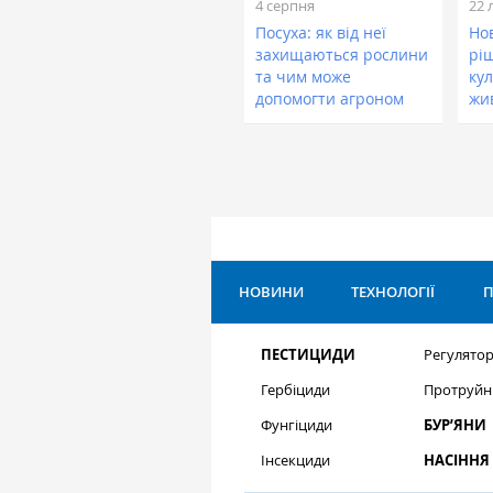
4 серпня
22 
Посуха: як від неї
Нов
захищаються рослини
рі
та чим може
кул
допомогти агроном
жи
НОВИНИ
ТЕХНОЛОГІЇ
П
ПЕСТИЦИДИ
Регулятор
Гербіциди
Протруйн
Фунгіциди
БУР’ЯНИ
Інсекциди
НАСІННЯ