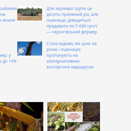
проблеми
Для зернової групи це
 на
досить приємний рік, але
ні впали
пшеницю доводиться
продавати по 5 000 грн/т
— чернігівський фермер
Стало відомо, які ціни на
ріпак і пшеницю
ку: у
пропонують на
о до 15%
альтернативних
експортних маршрутах