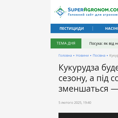
ПЕСТИЦИДИ
НАСІН
ТЕМА ДНЯ
Посуха: як від
Головна
•
Новини
•
Посівна
•
Куку
Кукурудза буд
сезону, а під 
зменшаться —
5 лютого 2025, 19:40