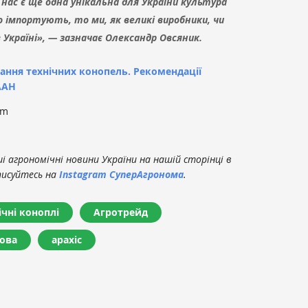
 нас є ще одна унікальна для України культура
о імпортують, то ми, як великі виробники, чи
в Україні», — зазначає Олександр Овсяник.
ння технічних конопель. Рекомендації
ААН
om
 агрономічні новини України на нашій сторінці в
писуйтесь на
Instagram СуперАгронома
.
ічні коноплі
Агротрейд
рова
арахіс