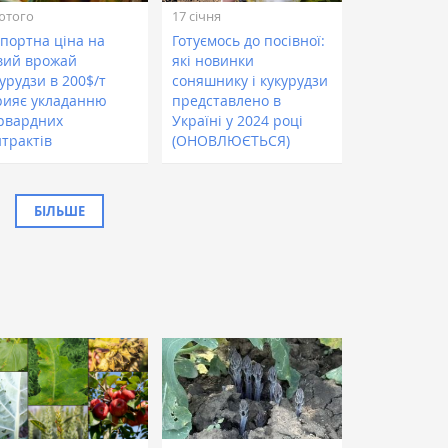
ютого
17 січня
спортна ціна на
Готуємось до посівної:
вий врожай
які новинки
урудзи в 200$/т
соняшнику і кукурудзи
рияє укладанню
представлено в
рвардних
Україні у 2024 році
нтрактів
(ОНОВЛЮЄТЬСЯ)
БІЛЬШЕ