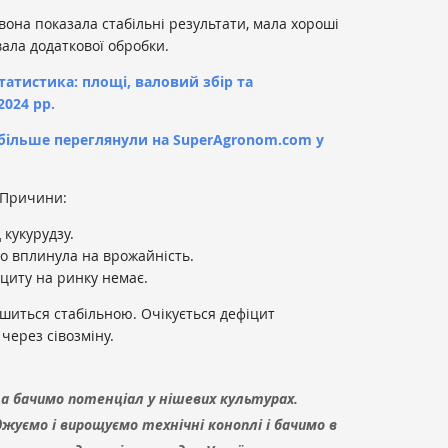
вона показала стабільні результати, мала хороші
вала додаткової обробки.
татистика: площі, валовий збір та
2024 рр.
айбільше переглянули на SuperAgronom.com у
. Причини:
 кукурудзу.
но вплинула на врожайність.
іциту на ринку немає.
иться стабільною. Очікується дефіцит
через сівозміну.
а бачимо потенціал у нішевих культурах.
джуємо і вирощуємо технічні коноплі і бачимо в