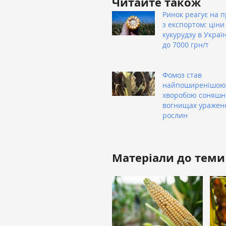
Читайте також
Ринок реагує на 
з експортом: ціни
кукурудзу в Украї
до 7000 грн/т
Фомоз став
найпоширенішою
хворобою соняшни
вогнищах уражен
рослин
Матеріали до теми