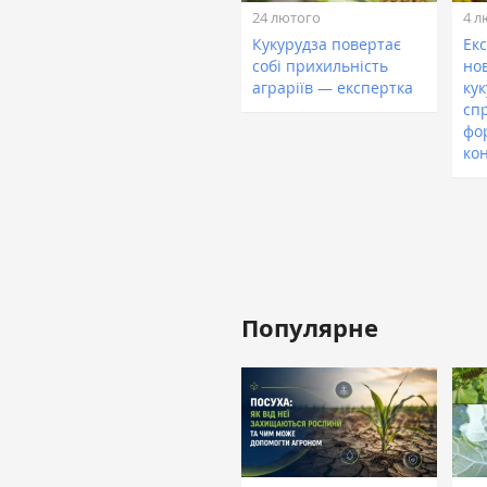
24 лютого
4 л
Кукурудза повертає
Ек
собі прихильність
но
аграріїв — експертка
кук
сп
фо
ко
Популярне