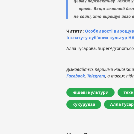
цьому перспективу. Також у
— арахіс. Якщо зазвичай йог
не єдині, хто вирощує його 
Читати:
Особливості вирощува
Інституту луб'яних культур Н
Алла Гусарова, SuperAgronom.c
Дізнавайтесь першими найсвіжіші
Facebook
,
Telegram
, а також під
нішеві культури
техн
кукурудза
Алла Гуса