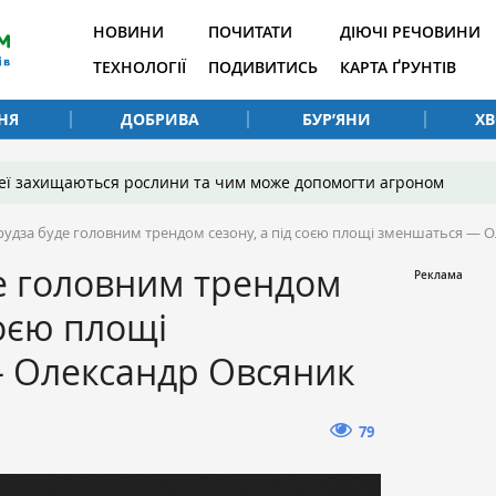
НОВИНИ
ПОЧИТАТИ
ДІЮЧІ РЕЧОВИНИ
ТЕХНОЛОГІЇ
ПОДИВИТИСЬ
КАРТА ҐРУНТІВ
НЯ
ДОБРИВА
БУР’ЯНИ
Х
 неї захищаються рослини та чим може допомогти агроном
рудза буде головним трендом сезону, а під соєю площі зменшаться — 
е головним трендом
соєю площі
 Олександр Овсяник
79