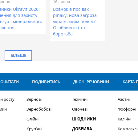
липня
16 липня
инки Ukravit 2026:
Вовчок в посівах
шення для захисту
ріпаку: нова загроза
ьтур і мінерального
українським полям?
влення
Особливості та
боротьба
БІЛЬШЕ
ОЧИТАТИ
ПОДИВИТИСЬ
ДІЮЧІ РЕЧОВИНИ
КАРТА 
и росту
Зернові
Технічні
Азотні
ики
Зернобобові
Овочеві
Фосфорні
Олійні
ШКІДНИКИ
Калійні
Круп’яні
ДОБРИВА
Комплексн