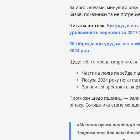
За його словами, минулого року 
базові показники та не потребу
Читати по темі:
Кукурудзяна с
урожайність зернової за 2017-
30 гібридів кукурудзи, які н
2024 році
Щодо сої, то площі скоротяться
Частина полів перейде під
Посуха 2024 року негатив
Запаси сої зростають, деф
Прогнози щодо пшениці — залиш
ріпаку. Соняшника стане менше 
«Ми аналізуємо тенденції т
Зокрема вже два роки дослі