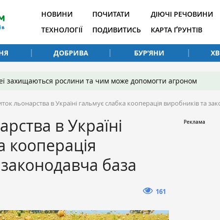
НОВИНИ
ПОЧИТАТИ
ДІЮЧІ РЕЧОВИНИ
ТЕХНОЛОГІЇ
ПОДИВИТИСЬ
КАРТА ҐРУНТІВ
НЯ
ДОБРИВА
БУР’ЯНИ
Х
 неї захищаються рослини та чим може допомогти агроном
иток льонарства в Україні гальмує слабка кооперація виробників та за
арства в Україні
а кооперація
 законодавча база
161