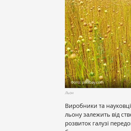
Фото: pixabay.com
Льон
Виробники та науковці
льону залежить від ст
розвиток галузі перед