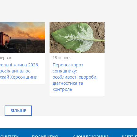
червня
18 червня
кельні жнива 2026.
Пероноспороз
 росія випалює
соняшнику:
ожай Херсонщини
особливості хвороби,
діагностика та
контроль
БІЛЬШЕ
ОЧИТАТИ
ПОДИВИТИСЬ
ДІЮЧІ РЕЧОВИНИ
КАРТА 