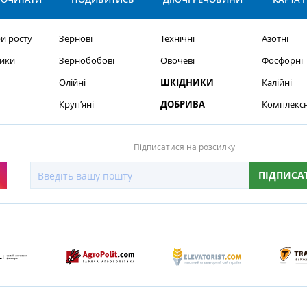
и росту
Зернові
Технічні
Азотні
ики
Зернобобові
Овочеві
Фосфорні
Олійні
ШКІДНИКИ
Калійні
Круп’яні
ДОБРИВА
Комплексн
Підписатися на розсилку
ПІДПИСА