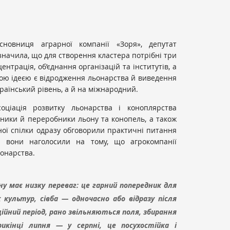
сновниця аграрної компанії «Зоря», депутат
значила, що для створення кластера потрібні три
ентрація, об’єднання організацій та інститутів, а
Такою ідеєю є відродження льонарства й виведення
раїнський рівень, а й на міжнародний.
оціація розвитку льонарства і коноплярства
бники й переробники льону та конопель, а також
ної спілки одразу обговорили практичні питання
а вони наголосили на тому, що агрокомпанії
ьонарства.
у має низку переваг: це гарний попередник для
 культур, сівба — одночасно або відразу після
ійний період, рано звільняються поля, збирання
икінці липня — у серпні, це посухостійка і