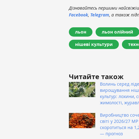
Дізнавайтесь першими найсвіжіші
Facebook
,
Telegram
, а також під
льон
льон олійний
нішеві культури
техн
Читайте також
Волинь серед ліде
вирощування ніш
культур: лохини, с
жимолості, журав
Виробництво соче
світі у 2026/27 МР
скоротиться на 1,
— прогноз