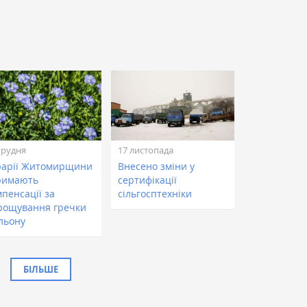
грудня
17 листопада
рарії Житомирщини
Внесено зміни у
римають
сертифікації
пенсації за
сільгосптехніки
рощування гречки
 льону
БІЛЬШЕ