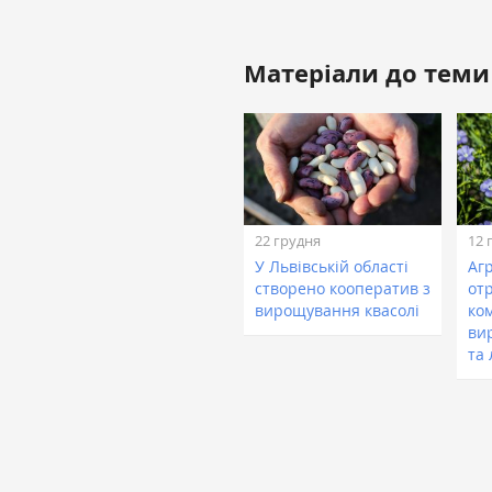
Матеріали до теми
22 грудня
12 
У Львівській області
Аг
створено кооператив з
от
вирощування квасолі
ком
ви
та