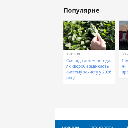
Популярне
1 липня
30 
Соя під тиском погоди:
Пе
як хвороби змінюють
Як
систему захисту у 2026
вр
році
НОВИНИ
ТЕХНОЛОГІЇ
П