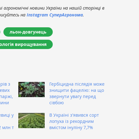
 агрономічні новини України на нашій сторінці в
писуйтесь на
Instagram СуперАгронома
.
льон-довгунець
ологія вирощування
рів з
Гербіцидна післядія може
евих
знищити фацелію: на що
паржі,
звернути увагу перед
лини
сівбою
виці у
В Україні з'явився сорт
лопуха із рекордним
2 млн т
вмістом інуліну 7,7%