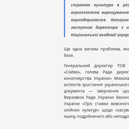
страхова культура в раз
агротехнікою вирощування
агропідприємств Катери
заступник директора з н
Національної академії аграр
Ще одна вагома проблема, яка
база.
Генеральний директор ТОВ «
«Сяйво», голова Ради дирек
коноплярства України» Микол
аспектів зростання українськог
документа — звернення що
Верховної Ради України Закон
України «Про ставки вивізног
олійних культур» щодо скасув
льону, подрібненого або неподрі