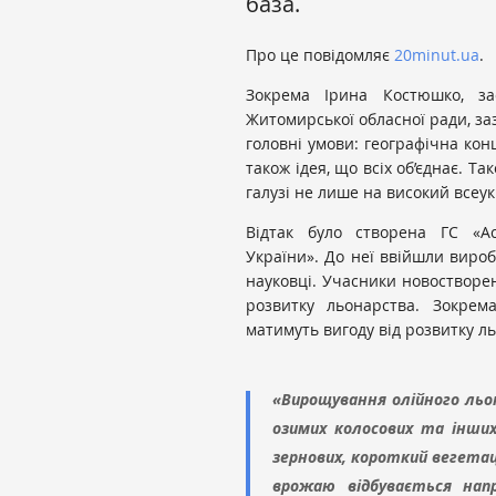
база.
Про це повідомляє
20minut.ua
.
Зокрема Ірина Костюшко, за
Житомирської обласної ради, за
головні умови: географічна конц
також ідея, що всіх об’єднає. 
галузі не лише на високий всеук
Відтак було створена ГС «Ас
України». До неї ввійшли виро
науковці. Учасники новостворе
розвитку льонарства. Зокрем
матимуть вигоду від розвитку л
«Вирощування олійного льон
озимих колосових та інших
зернових, короткий вегетац
врожаю відбувається напр