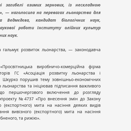
і загибелі озимих зернових, із нескладною
», — наголосила на перевагах льонарства для
на Ведмєдєва, кандидат біологічних наук,
аукової роботи Інституту олійних культур
них наук.
 гальмує розвиток льонарства, — законодавча
Просвітницька виробничо-комерційна фірма
торів ГС «Асоціація розвитку льонарства і
а Шкурко порушив тему зовнішньо-економічних
о льонарства та ініціював підписання важливого
до першочергового включення до розгляду
опроекту №4737 «Про внесення змін до Закону
о (експортного) мита на насіння деяких видів
ання вивізного (експортного) мита на насіння
бненого, та рижію».