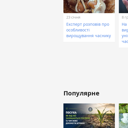
23 січня
8 г
Експерт розповів про
На
особливості
ви
вирощування часнику
ун
ча
Популярне