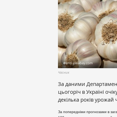
Фото: pixabay.com
Часник
За даними Департамен
цьогоріч в Україні очі
декілька років урожай 
За попередніми прогнозами в заг