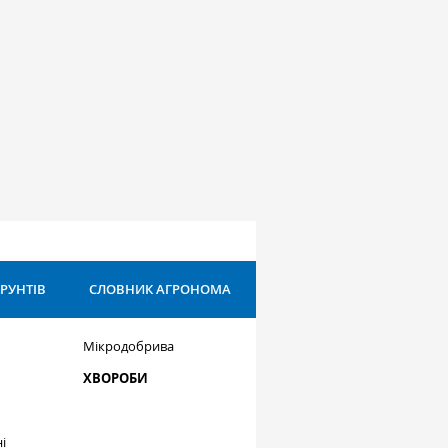
ҐРУНТІВ
СЛОВНИК АГРОНОМА
Мікродобрива
ХВОРОБИ
і