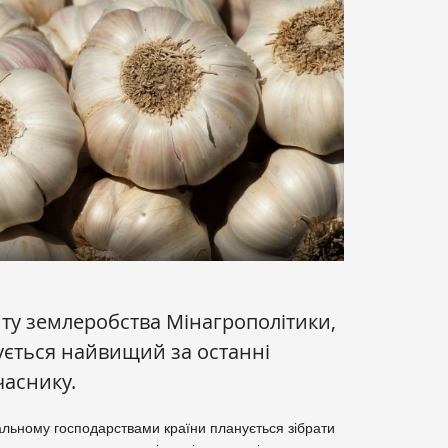
ту землеробства Мінагрополітики,
кується найвищий за останні
часнику.
альному господарствами країни планується зібрати