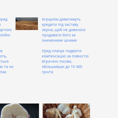
уряд
Аграріям даватимуть
к
кредити під заставу
ортних
зерна, щоб не довелося
олійні
продавати його за
зниженими цінами
 в
Уряд планує подвоїти
ють,
компенсацію за повністю
ється
втрачені посіви,
ю та не
збільшивши до 10 460
іпак
грн/га