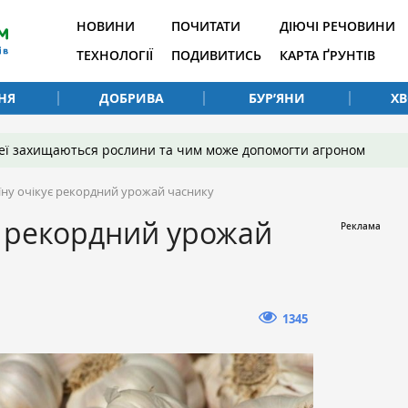
НОВИНИ
ПОЧИТАТИ
ДІЮЧІ РЕЧОВИНИ
ТЕХНОЛОГІЇ
ПОДИВИТИСЬ
КАРТА ҐРУНТІВ
НЯ
ДОБРИВА
БУР’ЯНИ
Х
 неї захищаються рослини та чим може допомогти агроном
їну очікує рекордний урожай часнику
є рекордний урожай
1345