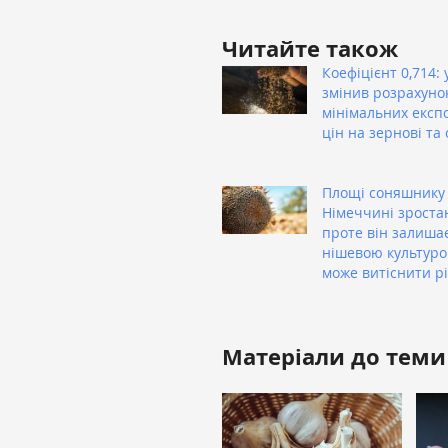
Читайте також
Коефіцієнт 0,714: 
змінив розрахуно
мінімальних експ
цін на зернові та 
Площі соняшнику
Німеччині зроста
проте він залиша
нішевою культуро
може витіснити р
Матеріали до теми