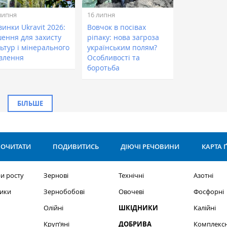
липня
16 липня
инки Ukravit 2026:
Вовчок в посівах
шення для захисту
ріпаку: нова загроза
ьтур і мінерального
українським полям?
влення
Особливості та
боротьба
БІЛЬШЕ
ОЧИТАТИ
ПОДИВИТИСЬ
ДІЮЧІ РЕЧОВИНИ
КАРТА 
и росту
Зернові
Технічні
Азотні
ики
Зернобобові
Овочеві
Фосфорні
Олійні
ШКІДНИКИ
Калійні
Круп’яні
ДОБРИВА
Комплексн