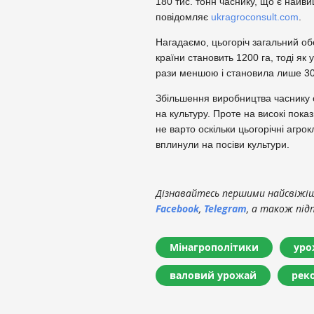
180 тис. тонн часнику, що є найви
повідомляє
ukragroconsult.com
.
Нагадаємо, цьогоріч загальний об
країни становить 1200 га, тоді як
рази меншою і становила лише 30
Збільшення виробництва часнику
на культуру. Проте на високі пок
не варто оскільки цьогорічні агрок
вплинули на посіви культури.
Дізнавайтесь першими найсвіжіші
Facebook
,
Telegram
, а також під
Мінагрополітики
уро
валовий урожай
рек