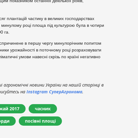
щим показником останніх декількох років,
сяг плантацій частику в великих господарствах
 у минулому році площа під культурою була в чотири
0 га.
 спричинене в першу чергу минулорічним попитом
азники урожайності в поточному році розраховувати
ліматичні умови навесні скрізь по країні негативно
 агрономічні новини України на нашій сторінці в
писуйтесь на
Instagram СуперАгронома
.
жай 2017
часник
орди
посівні площі