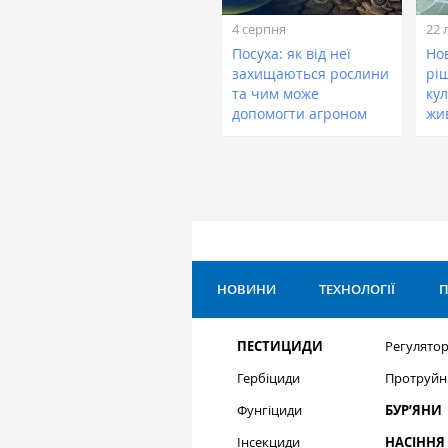
4 серпня
22 
Посуха: як від неї
Нов
захищаються рослини
рі
та чим може
кул
допомогти агроном
жи
НОВИНИ
ТЕХНОЛОГІЇ
П
ПЕСТИЦИДИ
Регулятор
Гербіциди
Протруйн
Фунгіциди
БУР’ЯНИ
Інсекциди
НАСІННЯ