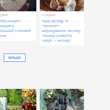
рудня
2 грудня
 Херсонщині
Брак досвіду та
рощують
технології
ікальний слоновий
вирощування часнику
сник
гальмує розвиток
галузі — експерт
БІЛЬШЕ