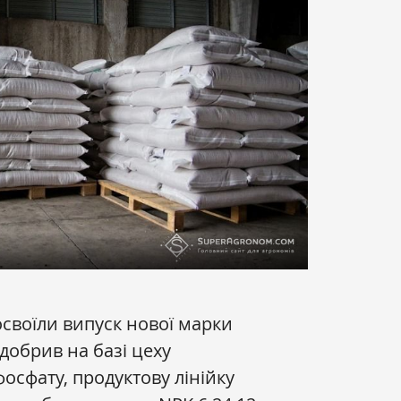
своїли випуск нової марки
добрив на базі цеху
осфату, продуктову лінійку