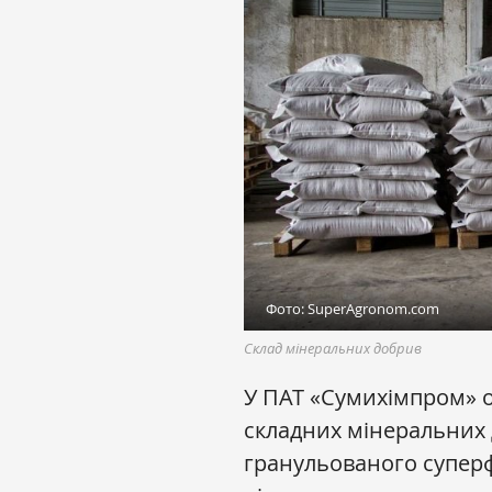
Фото: SuperAgronom.com
Склад мінеральних добрив
У ПАТ «Сумихімпром» о
складних мінеральних 
гранульованого суперф