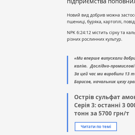
підприємства поповнил
Новий вид добрив можна застосов
пшениці, буряка, картоплі, пов
NPK 6:24:12 містить сірку та ка
різних рослинних культур.
«Ми вперше випускали добр
калію. Дослідно-промислові
За цей час ми виробили 13 
Борисов, начальник цеху гр
Острів сульфат амо
Серія 3: останні 3 00
тонн за 5700 грн/т
Читати по темі