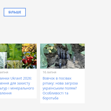
БІЛЬШЕ
липня
16 липня
инки Ukravit 2026:
Вовчок в посівах
шення для захисту
ріпаку: нова загроза
ьтур і мінерального
українським полям?
влення
Особливості та
боротьба