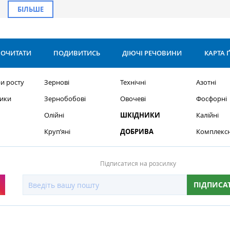
БІЛЬШЕ
ОЧИТАТИ
ПОДИВИТИСЬ
ДІЮЧІ РЕЧОВИНИ
КАРТА 
и росту
Зернові
Технічні
Азотні
ики
Зернобобові
Овочеві
Фосфорні
Олійні
ШКІДНИКИ
Калійні
Круп’яні
ДОБРИВА
Комплексн
Підписатися на розсилку
ПІДПИСА