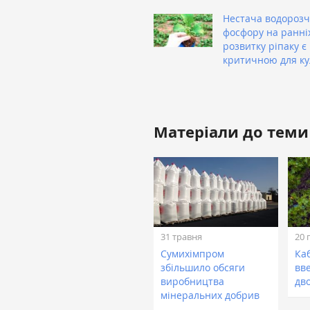
Нестача водороз
фосфору на ранні
розвитку ріпаку є
критичною для ку
Матеріали до теми
31 травня
20 
Сумихімпром
Ка
збільшило обсяги
вв
виробництва
дв
мінеральних добрив