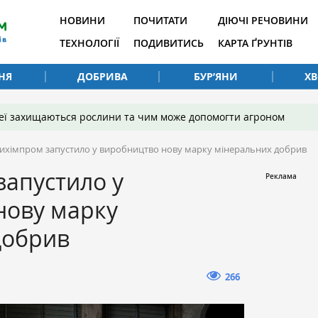
НОВИНИ
ПОЧИТАТИ
ДІЮЧІ РЕЧОВИНИ
ТЕХНОЛОГІЇ
ПОДИВИТИСЬ
КАРТА ҐРУНТІВ
НЯ
ДОБРИВА
БУР’ЯНИ
Х
 неї захищаються рослини та чим може допомогти агроном
ихімпром запустило у виробництво нову марку мінеральних добрив
запустило у
нову марку
добрив
266