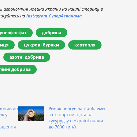
 агрономічні новини України на нашій сторінці в
писуйтесь на
Instagram СуперАгронома
.
суперфосфат
добрива
иця
цукрові буряки
картопля
азотні добрива
лійні добрива
хопив до
Ринок реагує на проблеми
их у
з експортом: ціни на
кукурудзу в Україні впали
ершення
до 7000 грн/т