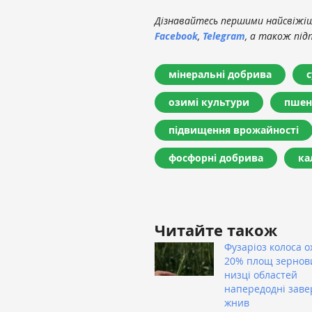
Дізнавайтесь першими найсвіжіші
Facebook
,
Telegram
, а також під
мінеральні добрива
озимі культури
пшен
підвищення врожайності
фосфорні добрива
ка
Читайте також
Фузаріоз колоса о
20% площ зернов
низці областей
напередодні зав
жнив