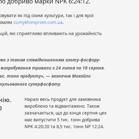
о добриво марки NPK 6:24:12.
увати як під озимі культури, так і для ярої
ідомляє
sumykhimprom.com.ua
.
льцій, які сприятливо впливають на урожайність
иво з таким співвідношенням азоту-фосфору-
 випробування тривали з 24 липня по 10 серпня.
тис. тонн продукту», — зазначив Михайло
анульованого суперфосфату.
нію.
Наразі весь продукт для замовника
вироблено та відвантажено. Також
0
зазначається, що до кінця серпня цех
має випустити 5 тис. тонн добрива
NPK 4:20:20 та 8,5 тис. тонн NP 12:24.