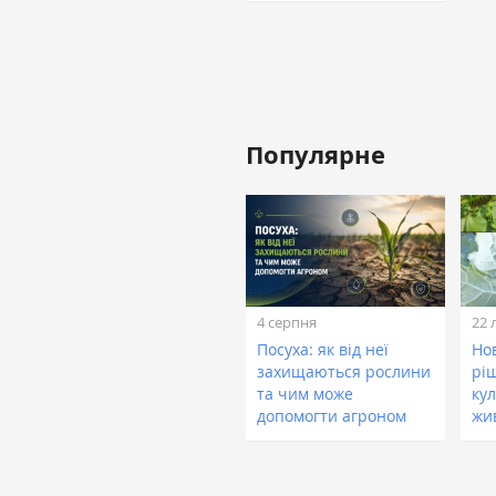
Популярне
4 серпня
22 
Посуха: як від неї
Нов
захищаються рослини
рі
та чим може
кул
допомогти агроном
жи