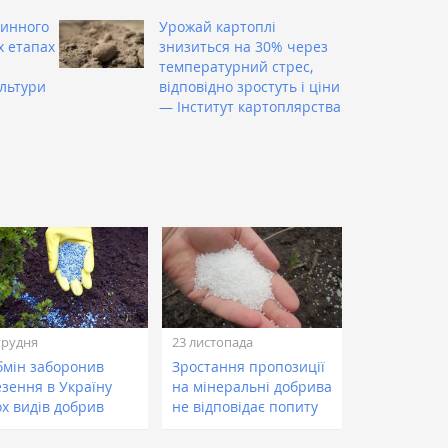
чинного
Урожай картоплі
х етапах
знизиться на 30% через
температурний стрес,
льтури
відповідно зростуть і ціни
— Інститут картоплярства
грудня
23 листопада
бмін заборонив
Зростання пропозиції
езення в Україну
на мінеральні добрива
ох видів добрив
не відповідає попиту