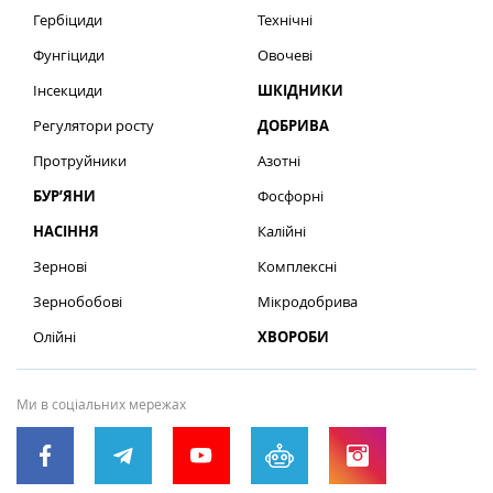
Гербіциди
Технічні
Фунгіциди
Овочеві
Інсекциди
ШКІДНИКИ
Регулятори росту
ДОБРИВА
Протруйники
Азотні
БУР’ЯНИ
Фосфорні
НАСІННЯ
Калійні
Зернові
Комплексні
Зернобобові
Мікродобрива
Олійні
ХВОРОБИ
Ми в соціальних мережах