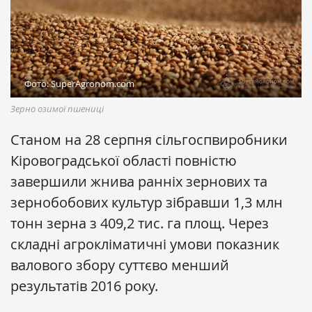
Фото: SuperAgronom.com
Зерно озимої пшениці
Станом на 28 серпня сільгоспвиробники
Кіровоградської області повністю
завершили жнива ранніх зернових та
зернобобових культур зібравши 1,3 млн
тонн зерна з 409,2 тис. га площ. Через
складні агрокліматичні умови показник
валового збору суттєво менший
результатів 2016 року.