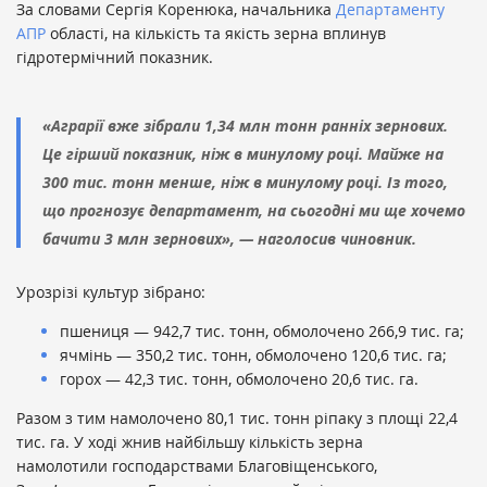
За словами Сергія Коренюка, начальника
Департаменту
АПР
області, на кількість та якість зерна вплинув
гідротермічний показник.
«Аграрії вже зібрали 1,34 млн тонн ранніх зернових.
Це гірший показник, ніж в минулому році. Майже на
300 тис. тонн менше, ніж в минулому році. Із того,
що прогнозує департамент, на сьогодні ми ще хочемо
бачити 3 млн зернових», — наголосив чиновник.
Урозрізі культур зібрано:
пшениця — 942,7 тис. тонн, обмолочено 266,9 тис. га;
ячмінь — 350,2 тис. тонн, обмолочено 120,6 тис. га;
горох — 42,3 тис. тонн, обмолочено 20,6 тис. га.
Разом з тим намолочено 80,1 тис. тонн ріпаку з площі 22,4
тис. га. У ході жнив найбільшу кількість зерна
намолотили господарствами Благовіщенського,