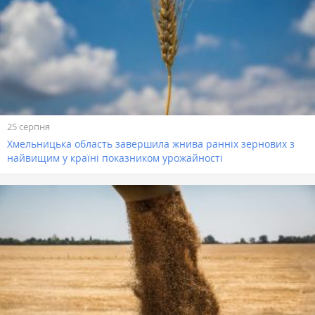
25 серпня
Хмельницька область завершила жнива ранніх зернових з
найвищим у країні показником урожайності