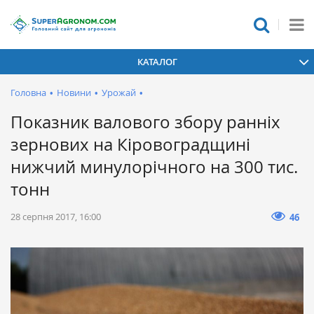
КАТАЛОГ
Головна
•
Новини
•
Урожай
•
Показник валового збору ранніх
зернових на Кіровоградщині
нижчий минулорічного на 300 тис.
тонн
28 серпня 2017, 16:00
46