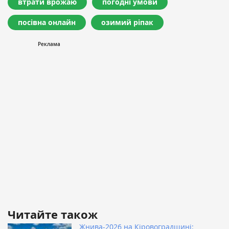
втрати врожаю
погодні умови
посівна онлайн
озимий ріпак
Читайте також
Жнива-2026 на Кіровоградщині: