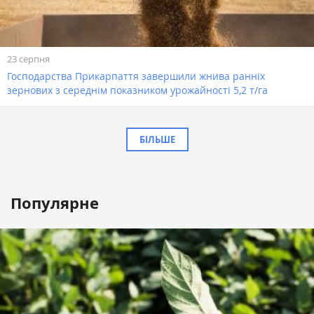
23 серпня
Господарства Прикарпаття завершили жнива ранніх
зернових з середнім показником урожайності 5,2 т/га
БІЛЬШЕ
Популярне