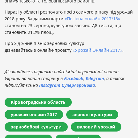
Знам’янського та Голованівського районів.
Наразі у області розпочато посів озимого ріпаку під урожай
2018 року. За даними карти
«Посівна онлайн 2017/18»
станом на 23 серпня, культурою засіяно 7,8 тис. га, що
становить 21,2% площ.
Про хід жнив пізніх зернових культур
дізнавайтесь з онлайн-проекту
«Урожай Онлайн 2017»
.
Дізнавайтесь першими найсвіжіші агрономічні новини
України на нашій сторінці в
Facebook
,
Telegram
, а також
підписуйтесь на
Instagram СуперАгронома
.
Кіровоградська область
урожай онлайн 2017
зернові культури
зернобобові культури
валовий урожай