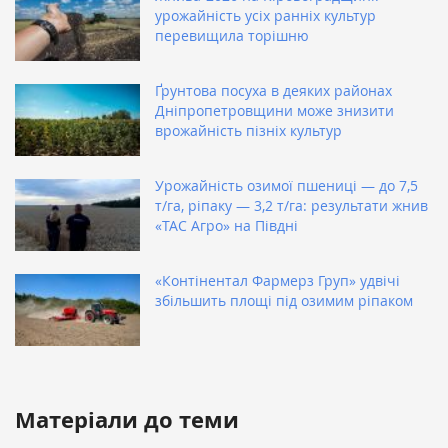
урожайність усіх ранніх культур
перевищила торішню
Ґрунтова посуха в деяких районах
Дніпропетровщини може знизити
врожайність пізніх культур
Урожайність озимої пшениці — до 7,5
т/га, ріпаку — 3,2 т/га: результати жнив
«ТАС Агро» на Півдні
«Контінентал Фармерз Груп» удвічі
збільшить площі під озимим ріпаком
Матеріали до теми