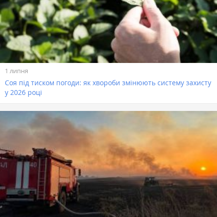
1 липня
Соя під тиском погоди: як хвороби змінюють систему захисту
у 2026 році