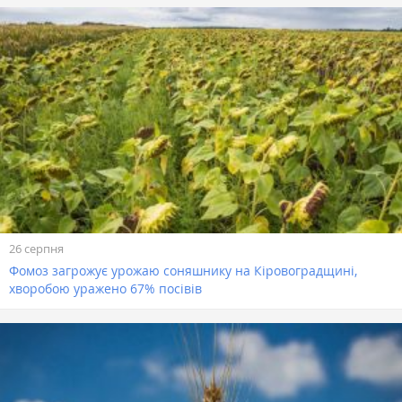
26 серпня
Фомоз загрожує урожаю соняшнику на Кіровоградщині,
хворобою уражено 67% посівів