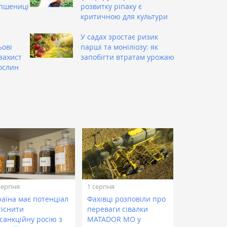
 пшениці
розвитку ріпаку є
критичною для культури
У садах зростає ризик
ьові
парші та моніліозу: як
захист
запобігти втратам урожаю
ослин
серпня
1 серпня
раїна має потенціал
Фахівці розповіли про
тіснити
переваги сівалки
санкційну росію з
MATADOR MO у