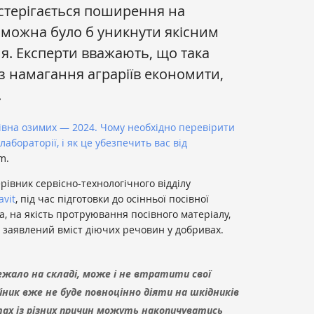
стерігається поширення на
х можна було б уникнути якісним
. Експерти вважають, що така
ез намагання аграріїв економити,
.
івна озимих — 2024. Чому необхідно перевірити
абораторії, і як це убезпечить вас від
m.
ерівник сервісно-технологічного відділу
avit
, під час підготовки до осінньої посівної
а, на якість протруювання посівного матеріалу,
а заявлений вміст діючих речовин у добривах.
лежало на складі, може і не втратити свої
йник вже не буде повноцінно діяти на шкідників
нтах із різних причин можуть накопичуватись