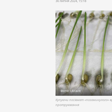
30 липня 2024, 15:18
Фото: Ukravit
Купуючи посівмат «позаминулого» в
протруювання