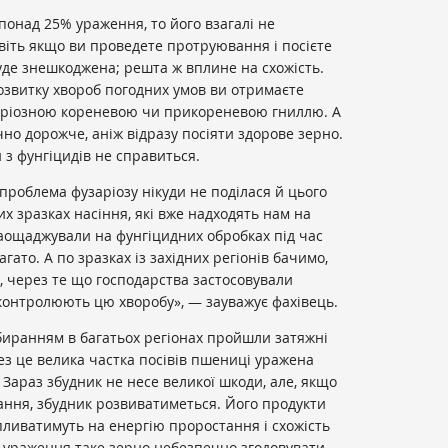
понад 25% ураження, то його взагалі не
авіть якщо ви проведете протруювання і посієте
буде знешкоджена; решта ж вплине на схожість.
розвитку хвороб погодних умов ви отримаєте
аріозною кореневою чи прикореневою гниллю. А
ачно дорожче, аніж відразу посіяти здорове зерно.
 з фунгіцидів не справиться.
 проблема фузаріозу нікуди не поділася й цього
х зразках насіння, які вже надходять нам на
заощаджували на фунгіцидних обробках під час
агато. А по зразках із західних регіонів бачимо,
, через те що господарства застосовували
 контролюють цю хворобу», — зауважує фахівець.
збиранням в багатьох регіонах пройшли затяжні
рез це велика частка посівів пшениці уражена
 Зараз збудник не несе великої шкоди, але, якщо
гання, збудник розвиватиметься. Його продукти
впливатимуть на енергію проростання і схожість
і ураження таке зерно небезпечно згодовувати