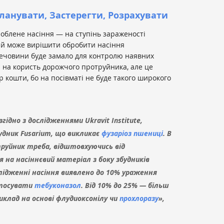
ланувати, Застерегти, Розрахувати
облене насіння — на ступінь зараженості
рій може вирішити обробити насіння
ї речовини буде замало для контролю наявних
р на користь дорожчого протруйника, але це
р кошти, бо на посівматі не буде такого широкого
гідно з дослідженнями Ukravit Institute,
будник
Fusarium
, що викликає
фузаріоз пшениці
. В
труйник треба, відштовхуючись від
на насіннєвий матеріал з боку збудників
слідженні насіння виявлено до 10% ураження
стосувати
тебуконазол
. Від 10% до 25% — більш
клад на основі флудиоксонілу чи
прохлоразу
»,