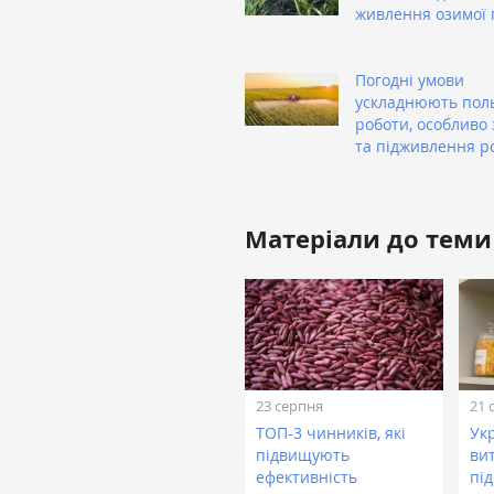
живлення озимої
Погодні умови
ускладнюють пол
роботи, особливо 
та підживлення р
Матеріали до теми
23 серпня
21 
ТОП-3 чинників, які
Ук
підвищують
ви
ефективність
під