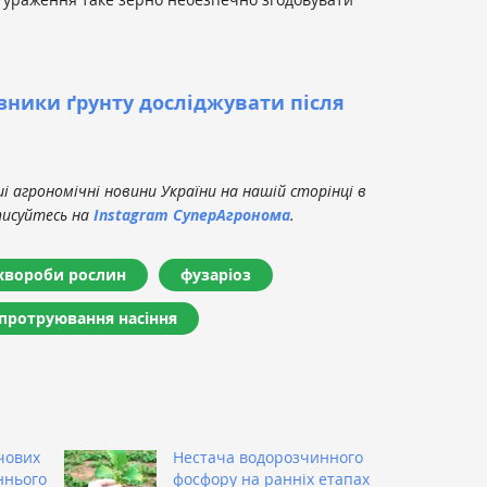
зники ґрунту досліджувати після
 агрономічні новини України на нашій сторінці в
писуйтесь на
Instagram СуперАгронома
.
хвороби рослин
фузаріоз
протруювання насіння
чових
Нестача водорозчинного
ннього
фосфору на ранніх етапах