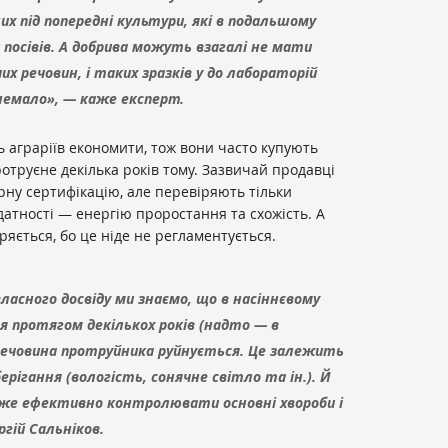
их під попередні культури, які в подальшому
посівів. А добрива можуть взагалі не мати
х речовин, і таких зразків у до лабораторій
 немало», — каже експерт.
ь аграріїв економити, тож вони часто купують
ротруєне декілька років тому. Зазвичай продавці
рну сертифікацію, але перевіряють тільки
датності — енергію проростання та схожість. А
ряється, бо це ніде не регламентується.
власного досвіду ми знаємо, що в насіннєвому
ся протягом декількох років (надто — в
речовина протруйника руйнується. Це залежить
берігання (вологість, сонячне світло та ін.). Й
же ефективно контролювати основні хвороби і
гій Сальніков.