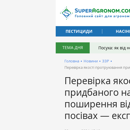
ПЕСТИЦИДИ
НАСІН
ТЕМА ДНЯ
Посуха: як від
Головна
•
Новини
•
ЗЗР
•
Перевірка якості протруювання при
Перевірка яко
придбаного на
поширення від
посівах — екс