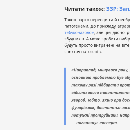
Читати також:
ЗЗР: Зап
Також варто перевіряти й необр
патогенами. До прикладу, агра
тебуконазолом
, але цієї діючо
збудників. А може зробити вибі
будуть просто витрачені на віте
спектру патогенів.
«Наприклад, минулого року, з
основною проблемою був з
такому разі підбирати про
відсоткового навантаження 
хвороб. Тобто, якщо при до
фузаріозом, достатньо за
потужні протруйники, напри
— наголошує експерт.