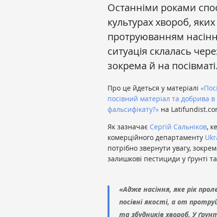
Останніми роками спо
культурах хвороб, яки
протруюванням насіння
ситуація склалась чер
зокрема й на посівматі
Про це йдеться у матеріалі
«Пос
посівний матеріал та добрива в л
фальсифікату?»
на Latifundist.co
Як зазначає
Сергій Сальніков
, к
комерційного департаменту
Ukr
потрібно звернути увагу, зокрем
залишкові пестициди у ґрунті т
«Адже насіння, яке рік про
посівні якості, а от протру
та збудників хвороб. У ґру