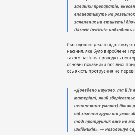
залишки препаратів, внесен
впливатимуть на розвиток 
заявлених на етикетці діючи
Ukravit Institute надходить
Сьогоднішні реалії підштовхуют
насіння, яке було вироблене і п
такого насіння проводять повто
основні показники посівної при
ось якість протруєння не переві
«Доведено науково, та й із 
матеріалі, який зберігаєть
неналежних умовах) діюча 
від хімічної групи та умов з
тоді протруйник вже не мо
шкідників», — наголошує Сер