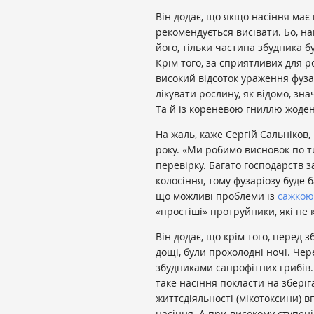
Він додає, що якщо насіння має 
рекомендується висівати. Бо, н
його, тільки частина збудника 
Крім того, за сприятливих для 
високий відсоток ураження фуз
лікувати рослину, як відомо, зн
Та й із кореневою гниллю жоден
На жаль, каже Сергій Сальніков,
року. «Ми робимо висновок по ти
перевірку. Багато господарств 
колосіння, тому фузаріозу буде б
що можливі проблеми із
сажкою
«простіші» протруйники, які не
Він додає, що крім того, перед 
дощі, були прохолодні ночі. Че
збудниками сапрофітних грибів.
таке насіння покласти на збері
життєдіяльності (мікотоксини) 
насіння. А при високому ступен