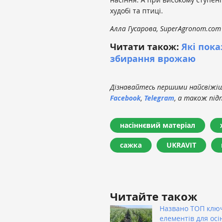
худобі та птиці.
Алла Гусарова, SuperAgronom.com
Читати також:
Які пока
збирання врожаю
Дізнавайтесь першими найсвіжіші
Facebook
,
Telegram
, а також під
насіннєвий матеріал
сажка
UKRAVIT
Читайте також
Названо ТОП клю
елементів для осі