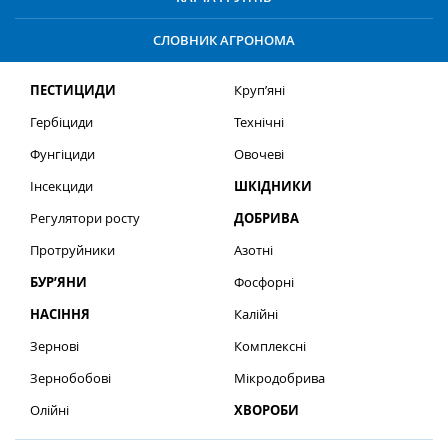
СЛОВНИК АГРОНОМА
ПЕСТИЦИДИ
Круп’яні
Гербіциди
Технічні
Фунгіциди
Овочеві
Інсекциди
ШКІДНИКИ
Регулятори росту
ДОБРИВА
Протруйники
Азотні
БУР’ЯНИ
Фосфорні
НАСІННЯ
Калійні
Зернові
Комплексні
Зернобобові
Мікродобрива
Олійні
ХВОРОБИ