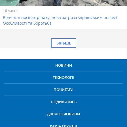
16 липня
Вовчок в посівах ріпаку: нова загроза українським полям?
Особливості та боротьба
БІЛЬШЕ
НОВИНИ
ТЕХНОЛОГІЇ
ПОЧИТАТИ
ПОДИВИТИСЬ
ДІЮЧІ РЕЧОВИНИ
КАРТА ҐРУНТІВ