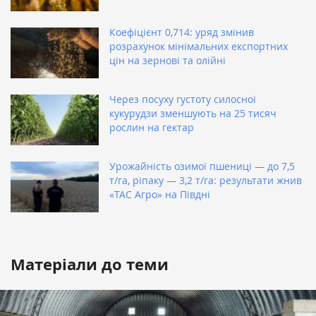
Коефіцієнт 0,714: уряд змінив
розрахунок мінімальних експортних
цін на зернові та олійні
Через посуху густоту силосної
кукурудзи зменшують на 25 тисяч
рослин на гектар
Урожайність озимої пшениці — до 7,5
т/га, ріпаку — 3,2 т/га: результати жнив
«ТАС Агро» на Півдні
Матеріали до теми