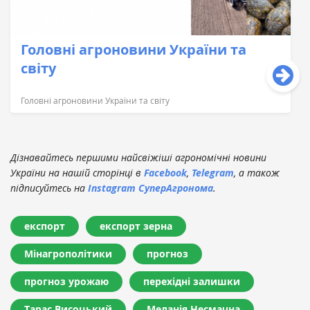
Головні агроновини України та
світу
Головні агроновини України та світу
Дізнавайтесь першими найсвіжіші агрономічні новини
України на нашій сторінці в
Facebook
,
Telegram
, а також
підписуйтесь на
Instagram СуперАгронома
.
експорт
експорт зерна
Мінагрополітики
прогноз
прогноз урожаю
перехідні залишки
Тарас Висоцький
Меланія Несмачна