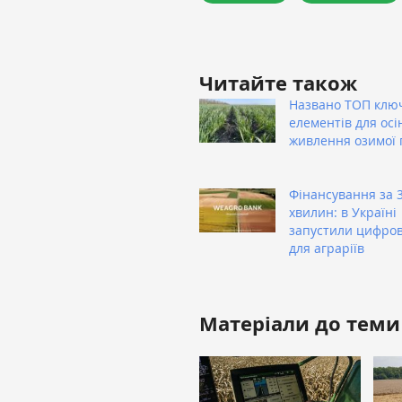
Читайте також
Названо ТОП клю
елементів для осі
живлення озимої
Фінансування за 
хвилин: в Україні
запустили цифро
для аграріїв
Матеріали до теми