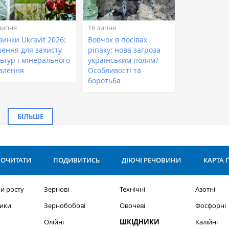
липня
16 липня
инки Ukravit 2026:
Вовчок в посівах
шення для захисту
ріпаку: нова загроза
ьтур і мінерального
українським полям?
влення
Особливості та
боротьба
БІЛЬШЕ
ОЧИТАТИ
ПОДИВИТИСЬ
ДІЮЧІ РЕЧОВИНИ
КАРТА 
и росту
Зернові
Технічні
Азотні
ики
Зернобобові
Овочеві
Фосфорні
Олійні
ШКІДНИКИ
Калійні