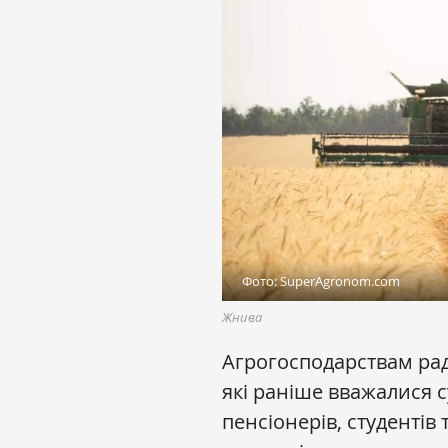
Фото: SuperAgronom.com
Жнива
Агрогосподарствам рад
які раніше вважалися 
пенсіонерів, студентів 