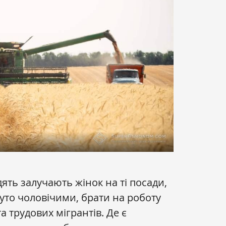
ять залучають жінок на ті посади,
суто чоловічими, брати на роботу
та трудових мігрантів. Де є