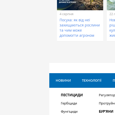
4 серпня
22 
Посуха: як від неї
Нов
захищаються рослини
рі
та чим може
кул
допомогти агроном
жи
НОВИНИ
ТЕХНОЛОГІЇ
П
ПЕСТИЦИДИ
Регулятор
Гербіциди
Протруйн
Фунгіциди
БУР’ЯНИ