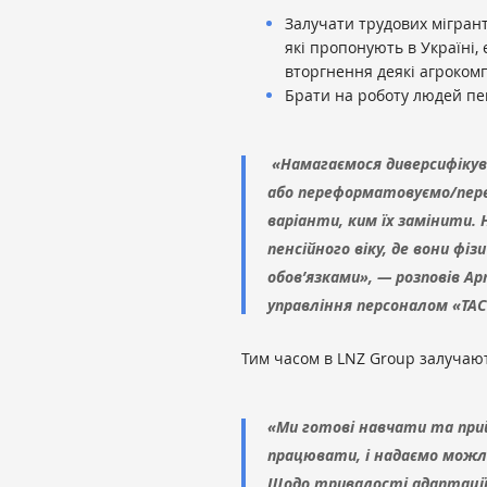
Залучати трудових мігранті
які пропонують в Україні
вторгнення деякі агрокомп
Брати на роботу людей пен
«Намагаємося диверсифікув
або переформатовуємо/пере
варіанти, ким їх замінити.
пенсійного віку, де вони ф
обов’язками», — розповів 
управління персоналом «ТАС
Тим часом в LNZ Group залучают
«Ми готові навчати та прий
працювати, і надаємо можли
Щодо тривалості адаптації у