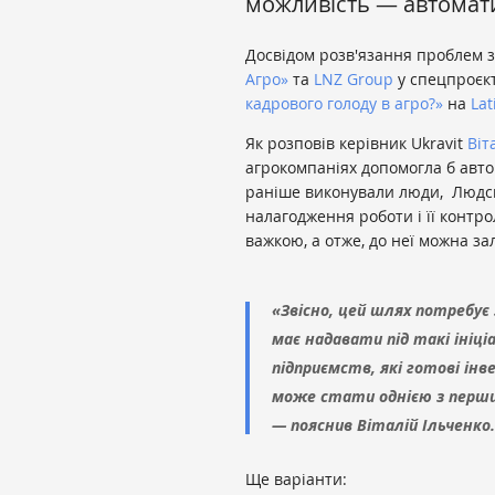
можливість — автомат
Досвідом розв'язання проблем з
Агро»
та
LNZ Group
у спецпроєк
кадрового голоду в агро?»
на
Lat
Як розповів керівник Ukravit
Віт
агрокомпаніях допомогла б автом
раніше виконували люди, Людсь
налагодження роботи і її контро
важкою, а отже, до неї можна за
«Звісно, цей шлях потребує
має надавати під такі ініц
підприємств, які готові інв
може стати однією з перших к
— пояснив Віталій Ільченко.
Ще варіанти: