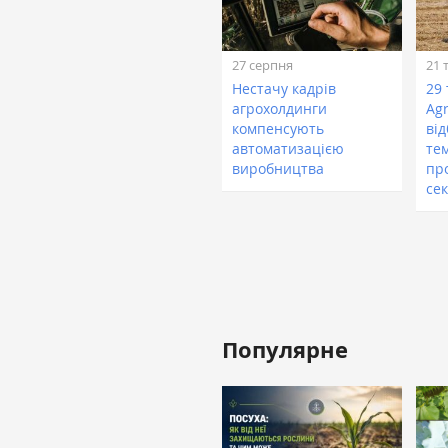
27 серпня
21 
Нестачу кадрів
29
агрохолдинги
Ag
компенсують
ві
автоматизацією
те
виробництва
пр
сек
Популярне