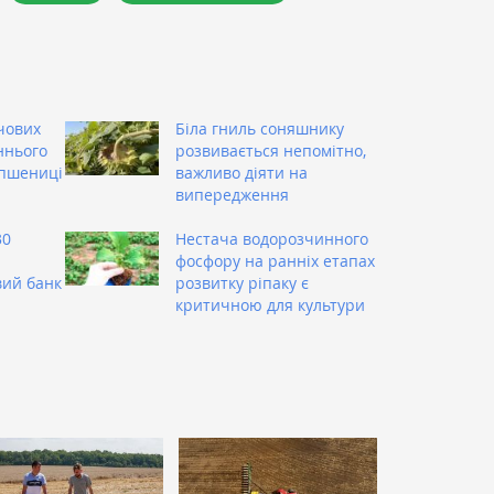
чових
Біла гниль соняшнику
ннього
розвивається непомітно,
 пшениці
важливо діяти на
випередження
30
Нестача водорозчинного
фосфору на ранніх етапах
вий банк
розвитку ріпаку є
критичною для культури