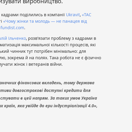
изувати виробництво.
 кадрами поділились в компанії
Ukravit
,
«ТАС
ті
«Чому жінки та молодь — не панацея від
ifundist.com
.
алій Ільченко
, розв'язати проблему з кадрами в
атизація максимальної кількості процесів, які
кий чинник тут потрібен мінімально: для
лю, зокрема й на полях. Така робота не є фізично
лучати жінок і ветеранів війни.
 значних фінансових вкладень, тому держава
іативи довгострокові доступні кредити для
естувати в цей напрям. За таких умов Україна
раїн, яка увійде до ери індустріалізації 4.0»,