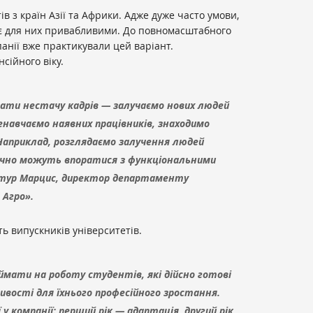
в з країн Азії та Африки. Адже дуже часто умови,
, є для них привабливими. До повномасштабного
анії вже практикували цей варіант.
сійного віку.
ати нестачу кадрів — залучаємо нових людей
навчаємо наявних працівників, знаходимо
 Наприклад, розглядаємо залучення людей
ізично можуть впоратися з функціональними
Артур Марцис, директор департаменту
 Агро».
ь випускників університетів.
мати на роботу студентів, які дійсно готові
вості для їхнього професійного зростання.
 компанії: перший рік — адаптація, другий рік