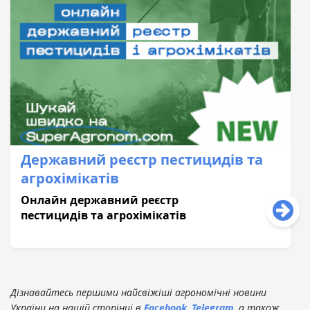
Державний реєстр пестицидів та
агрохімікатів
Онлайн державний реєстр
пестицидів та агрохімікатів
Дізнавайтесь першими найсвіжіші агрономічні новини
України на нашій сторінці в
Facebook
,
Telegram
, а також