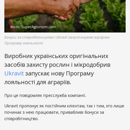
Фото: SuperAgronom.com
Бонуси за співробітництво: Ukravit запропонував аграріям
Програму лояльності
Виробник українських оригінальних
засобів захисту рослин і мікродобрив
Ukravit
запускає нову Програму
лояльності для аграріїв.
Про це повідомляє пресслужба компанії.
Ukravit пропонує як постійним клієнтам, так і тим, хто лише
починає з нею працювати, привабливі бонуси за
співробітництво.