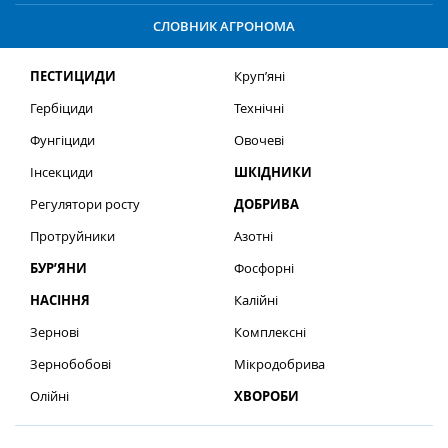
СЛОВНИК АГРОНОМА
ПЕСТИЦИДИ
Круп’яні
Гербіциди
Технічні
Фунгіциди
Овочеві
Інсекциди
ШКІДНИКИ
Регулятори росту
ДОБРИВА
Протруйники
Азотні
БУР’ЯНИ
Фосфорні
НАСІННЯ
Калійні
Зернові
Комплексні
Зернобобові
Мікродобрива
Олійні
ХВОРОБИ