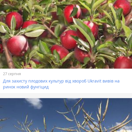
27 серпня
Для захисту плодових культур від хвороб Ukravit вивів на
ринок новий фунгіцид