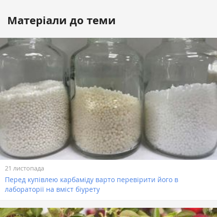
Матеріали до теми
21 листопада
Перед купівлею карбаміду варто перевірити його в
лабораторії на вміст біурету