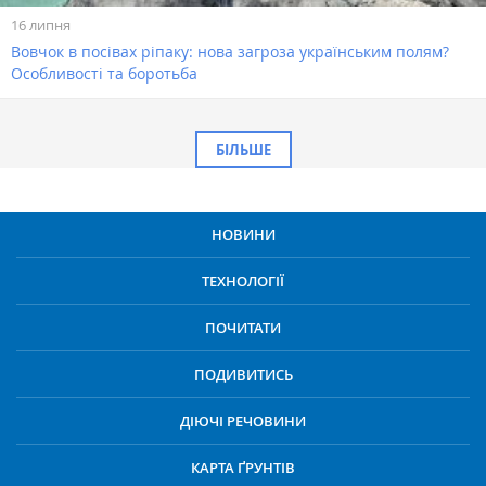
16 липня
Вовчок в посівах ріпаку: нова загроза українським полям?
Особливості та боротьба
БІЛЬШЕ
НОВИНИ
ТЕХНОЛОГІЇ
ПОЧИТАТИ
ПОДИВИТИСЬ
ДІЮЧІ РЕЧОВИНИ
КАРТА ҐРУНТІВ