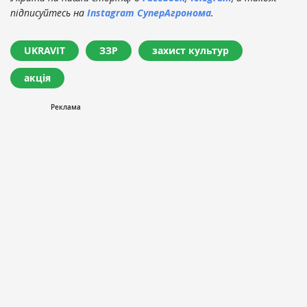
підписуйтесь на
Instagram СуперАгронома
.
UKRAVIT
ЗЗР
захист культур
акція