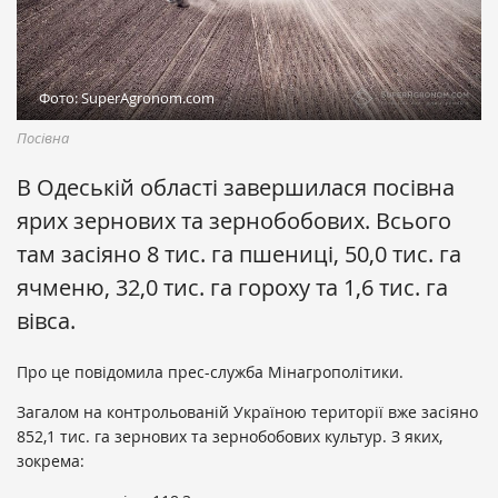
Фото: SuperAgronom.com
Посівна
В Одеській області завершилася посівна
ярих зернових та зернобобових. Всього
там засіяно 8 тис. га пшениці, 50,0 тис. га
ячменю, 32,0 тис. га гороху та 1,6 тис. га
вівса.
Про це повідомила прес-служба Мінагрополітики.
Загалом на контрольованій Україною території вже засіяно
852,1 тис. га зернових та зернобобових культур. З яких,
зокрема: