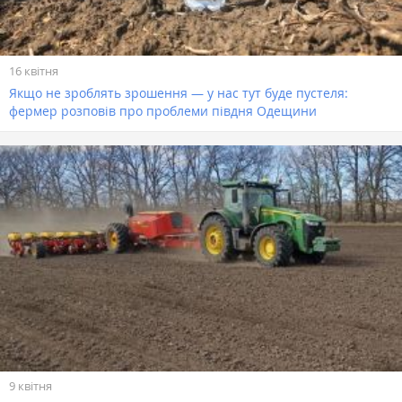
16 квітня
Якщо не зроблять зрошення — у нас тут буде пустеля:
фермер розповів про проблеми півдня Одещини
9 квітня