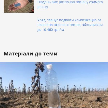
Південь вже розпочав посівну озимого
ріпаку
Уряд планує подвоїти компенсацію за
повністю втрачені посіви, збільшивши
до 10 460 грн/га
Матеріали до теми