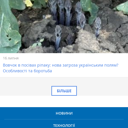
16 липня
Вовчок в посівах ріпаку: нова загроза українським полям?
Особливості та боротьба
БІЛЬШЕ
НОВИНИ
ТЕХНОЛОГІЇ