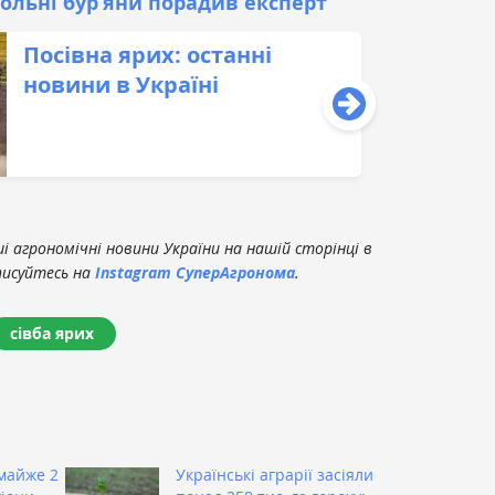
льні бур’яни порадив експерт
Посівна ярих: останні
новини в Україні
 агрономічні новини України на нашій сторінці в
писуйтесь на
Instagram СуперАгронома
.
сівба ярих
 майже 2
Українські аграрії засіяли