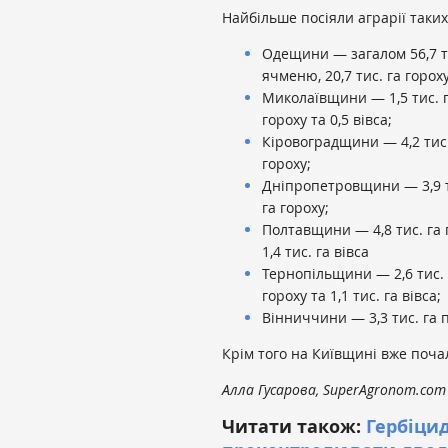
Найбільше посіяли аграрії таких
Одещини — загалом 56,7 тис.
ячменю, 20,7 тис. га гороху 
Миколаївщини — 1,5 тис. га
гороху та 0,5 вівса;
Кіровоградщини — 4,2 тис. 
гороху;
Дніпропетровщини — 3,9 ти
га гороху;
Полтавщини — 4,8 тис. га п
1,4 тис. га вівса
Тернопільщини — 2,6 тис. г
гороху та 1,1 тис. га вівса;
Вінниччини — 3,3 тис. га п
Крім того на Київщині вже поча
Алла Гусарова, SuperAgronom.com
Читати також:
Гербіци