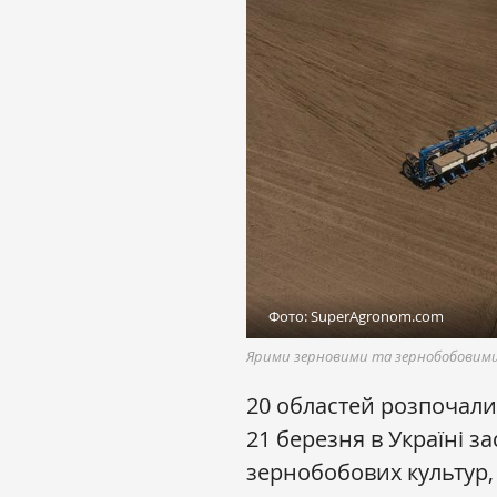
Фото: SuperAgronom.com
Ярими зерновими та зернобобовими 
20 областей розпочали
21 березня в Україні за
зернобобових культур, 