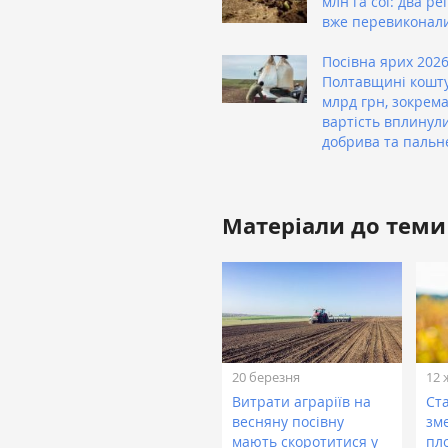
млн га сої: два ре
вже перевиконал
Посівна ярих 2026
Полтавщині кошту
млрд грн, зокрема
вартість вплинули
добрива та пальн
Матеріали до теми
20 березня
12 
Витрати аграріїв на
Ста
весняну посівну
зм
мають скоротитися у
пл