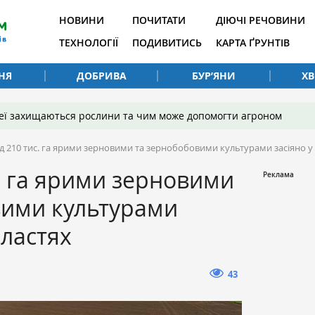
НОВИНИ
ПОЧИТАТИ
ДІЮЧІ РЕЧОВИНИ
ТЕХНОЛОГІЇ
ПОДИВИТИСЬ
КАРТА ҐРУНТІВ
НЯ
ДОБРИВА
БУР’ЯНИ
Х
 неї захищаються рослини та чим може допомогти агроном
д 210 тис. га ярими зерновими та зернобобовими культурами засіяно у 
. га ярими зерновими
вими культурами
бластях
43