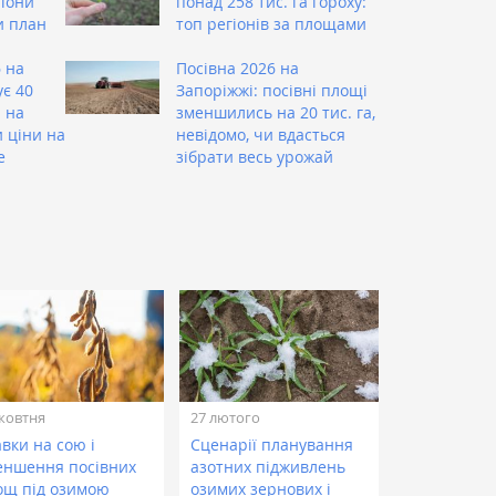
гіони
понад 258 тис. га гороху:
и план
топ регіонів за площами
 на
Посівна 2026 на
є 40
Запоріжжі: посівні площі
 на
зменшились на 20 тис. га,
 ціни на
невідомо, чи вдасться
е
зібрати весь урожай
жовтня
27 лютого
вки на сою і
Сценарії планування
еншення посівних
азотних підживлень
ощ під озимою
озимих зернових і