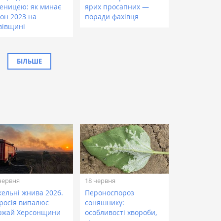
еницею: як минає
ярих просапних —
зон 2023 на
поради фахівця
вівщині
БІЛЬШЕ
червня
18 червня
кельні жнива 2026.
Пероноспороз
 росія випалює
соняшнику:
ожай Херсонщини
особливості хвороби,