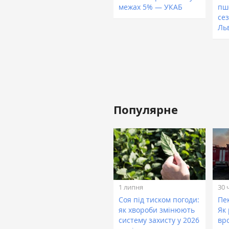
межах 5% — УКАБ
пш
се
Ль
Популярне
1 липня
30 
Соя під тиском погоди:
Пе
як хвороби змінюють
Як
систему захисту у 2026
вр