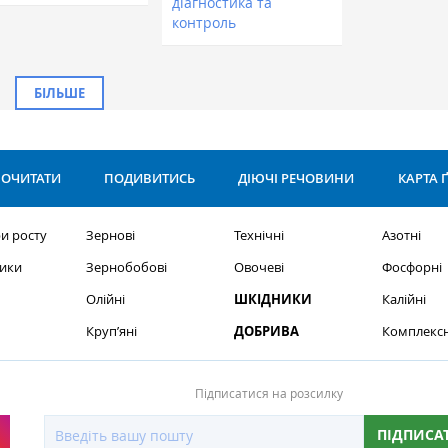
діагностика та
контроль
БІЛЬШЕ
ОЧИТАТИ
ПОДИВИТИСЬ
ДІЮЧІ РЕЧОВИНИ
КАРТА 
и росту
Зернові
Технічні
Азотні
ики
Зернобобові
Овочеві
Фосфорні
Олійні
ШКІДНИКИ
Калійні
Круп’яні
ДОБРИВА
Комплексн
Підписатися на розсилку
ПІДПИСА