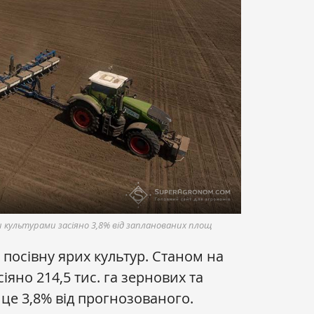
культурами засіяно 3,8% від запланованих площ
 посівну ярих культур. Станом на
сіяно 214,5 тис. га зернових та
це 3,8% від прогнозованого.