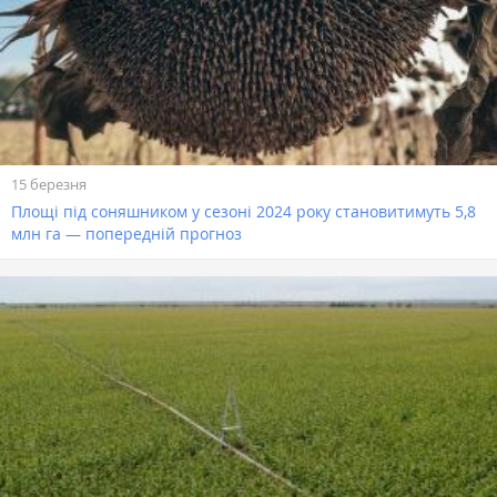
15 березня
Площі під соняшником у сезоні 2024 року становитимуть 5,8
млн га — попередній прогноз