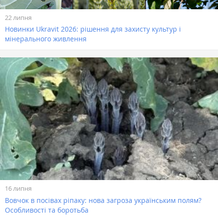
22 липня
Новинки Ukravit 2026: рішення для захисту культур і
мінерального живлення
16 липня
Вовчок в посівах ріпаку: нова загроза українським полям?
Особливості та боротьба