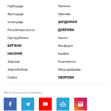
Гербіциди
Технічні
Фунгіциди
Овочеві
Інсекциди
ШКІДНИКИ
Регулятори росту
ДОБРИВА
Протруйники
Азотні
БУР’ЯНИ
Фосфорні
НАСІННЯ
Калійні
Зернові
Комплексні
Зернобобові
Мікродобрива
Олійні
ХВОРОБИ
Ми в соціальних мережах