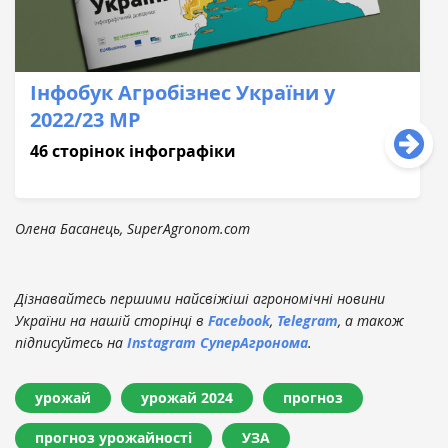
Інфобук Агробізнес України у
2022/23 МР
46 сторінок інфографіки
Олена Басанець, SuperAgronom.com
Дізнавайтесь першими найсвіжіші агрономічні новини
України на нашій сторінці в
Facebook
,
Telegram
, а також
підписуйтесь на
Instagram СуперАгронома
.
урожай
урожай 2024
прогноз
прогноз урожайності
УЗА