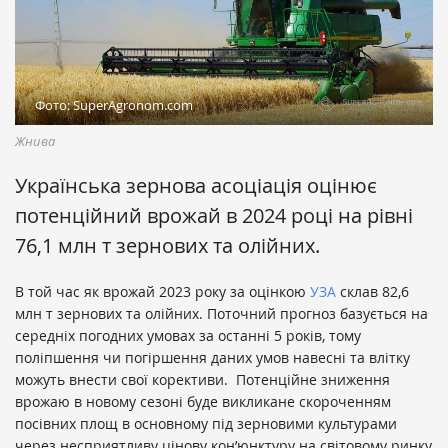
Фото: SuperAgronom.com
Жнива
Українська зернова асоціація оцінює
потенційний врожай в 2024 році на рівні
76,1 млн т зернових та олійних.
В той час як врожай 2023 року за оцінкою
УЗА
склав 82,6
млн т зернових та олійних. Поточний прогноз базується на
середніх погодних умовах за останні 5 років, тому
поліпшення чи погіршення даних умов навесні та влітку
можуть внести свої корективи. Потенційне зниження
врожаю в новому сезоні буде викликане скороченням
посівних площ в основному під зерновими культурами
через несприятливу цінову кон’юнктуру на світовому ринку