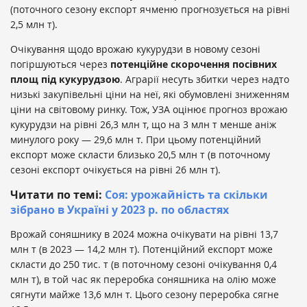
(поточного сезону експорт ячменю прогнозується на рівні
2,5 млн т).
Очікування щодо врожаю кукурудзи в новому сезоні
погіршуються через
потенційне скорочення посівних
площ під кукурудзою
. Аграрії несуть збитки через надто
низькі закупівельні ціни на неї, які обумовлені зниженням
ціни на світовому ринку. Тож, УЗА оцінює прогноз врожаю
кукурудзи на рівні 26,3 млн т, що на 3 млн т менше аніж
минулого року — 29,6 млн т. При цьому потенційний
експорт може скласти близько 20,5 млн т (в поточному
сезоні експорт очікується на рівні 26 млн т).
Читати по темі:
Соя: урожайність та скільки
зібрано в Україні у 2023 р. по областях
Врожай соняшнику в 2024 можна очікувати на рівні 13,7
млн т (в 2023 — 14,2 млн т). Потенційний експорт може
скласти до 250 тис. т (в поточному сезоні очікування 0,4
млн т), в той час як переробка соняшника на олію може
сягнути майже 13,6 млн т. Цього сезону переробка сягне