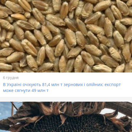
6 грудня
В Україні очікують 81,4 млн т зернових і олійних: експорт
може сягнути 49 млн т