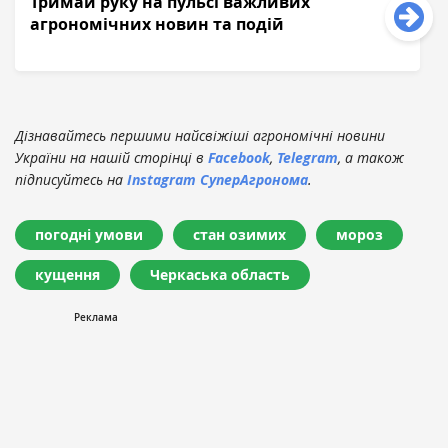
Тримай руку на пульсі важливих
агрономічних новин та подій
Дізнавайтесь першими найсвіжіші агрономічні новини
України на нашій сторінці в
Facebook
,
Telegram
, а також
підписуйтесь на
Instagram СуперАгронома
.
погодні умови
стан озимих
мороз
кущення
Черкаська область