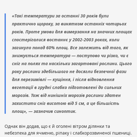
«Такі температури за останні 30 років були
практично щороку, за винятком останніх чотирьох
років. Проте умови для вимерзання на значних площах
спостерігалися востаннє у 2002-2003 роках, коли
загинуло понад 60% площ. Все залежить від того, як
знижується температура — поступово чи різко, чи є
сніг на полях та наскільки загартовані рослини. Цього
року рослини здебільшого не досягли безпечної фази
для перезимівлі — кущіння, і після відновлення
вегетації в грудні слабко підготовлені до сильних
морозів. Тож від нинішніх морозів рослини здатен
захистити сніг висотою від 5 см, а це більшість
площ», — зазначив синоптик.
Однак він додав, що є й оголені вітром ділянки та
небезпека для ячменю, ріпаку і слабкорозвиненої пшениці.