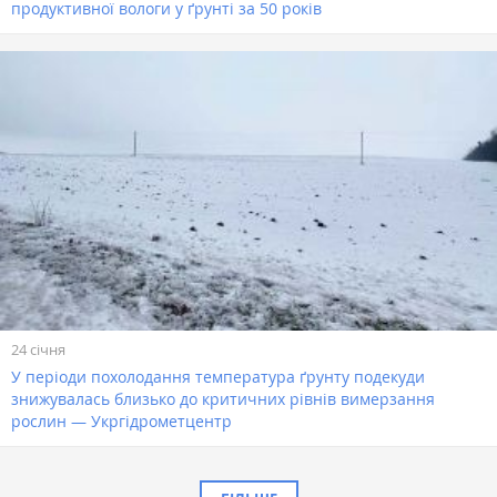
продуктивної вологи у ґрунті за 50 років
24 січня
У періоди похолодання температура ґрунту подекуди
знижувалась близько до критичних рівнів вимерзання
рослин — Укргідрометцентр