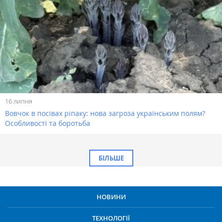
16 липня
Вовчок в посівах ріпаку: нова загроза українським полям?
Особливості та боротьба
БІЛЬШЕ
НОВИНИ
ТЕХНОЛОГІЇ