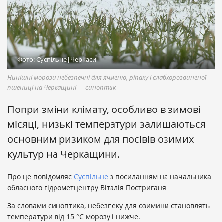
Фото: Суспільне|Черкаси
Нинішні морози небезпечні для ячменю, ріпаку і слабкорозвиненої
пшениці на Черкащині — синоптик
Попри зміни клімату, особливо в зимові
місяці, низькі температури залишаються
основним ризиком для посівів озимих
культур на Черкащини.
Про це повідомляє
Суспільне
з посиланням на начальника
обласного гідрометцентру Віталія Постриганя.
За словами синоптика, небезпеку для озимини становлять
температури від 15 °С морозу і нижче.