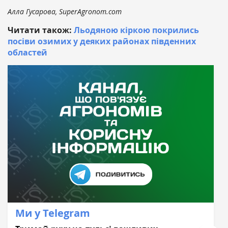
Алла Гусарова, SuperAgronom.com
Читати також:
Льодяною кіркою покрились
посіви озимих у деяких районах південних
областей
Ми у Telegram