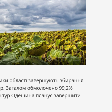
ники області завершують збирання
ур. Загалом обмолочено 99,2%
ультур Одещина планує завершити