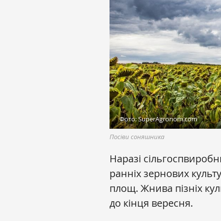
Фото: SuperAgronom.com
Посіви соняшника
Наразі сільгоспвироб
ранніх зернових культ
площ. Жнива пізніх к
до кінця вересня.