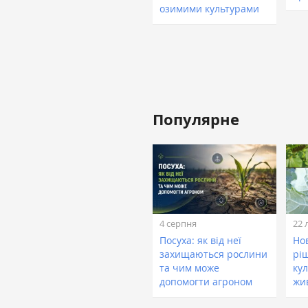
озимими культурами
Популярне
4 серпня
22 
Посуха: як від неї
Нов
захищаються рослини
рі
та чим може
кул
допомогти агроном
жи