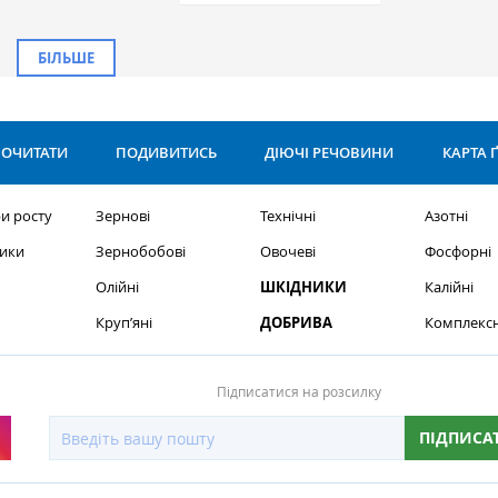
БІЛЬШЕ
ОЧИТАТИ
ПОДИВИТИСЬ
ДІЮЧІ РЕЧОВИНИ
КАРТА 
и росту
Зернові
Технічні
Азотні
ики
Зернобобові
Овочеві
Фосфорні
Олійні
ШКІДНИКИ
Калійні
Круп’яні
ДОБРИВА
Комплексн
Підписатися на розсилку
ПІДПИСА