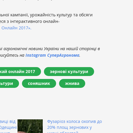
ьної кампанії, урожайність культур та обсяги
ся з інтерактивного онлайн-
 Онлайн 2017».
 агрономічні новини України на нашій сторінці в
писуйтесь на
Instagram СуперАгронома
.
жай онлайн 2017
зернові культури
льтури
соняшник
жнива
виці від
Фузаріоз колоса охопив до
а Одещині
20% площ зернових у