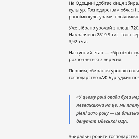
На Одещині добігає кінця збира
культур. Господарствам області
ранніми культурами, повідомля
Уже зібрано урожай з площі 720,
Намолочено 2819,8 тис. тонн зе
3,92 т/га.
Наступний етап — збір пізніх ку
розпочнеться з вересня.
Першим, збирання урожаю соня
господарство «АФ Бургуджи» по
«У цьому році опади були не
незважаючи на це, ми план
рівні 2016 року — це близьк
депутат Одеської ОДА.
Збиральні робити господарства