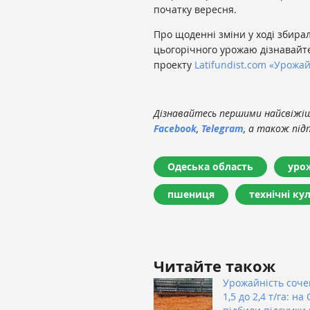
початку вересня.
Про щоденні зміни у ході збирал
цьогорічного урожаю дізнавайте
проекту
Latifundist.com
«Урожай
Дізнавайтесь першими найсвіжіші
Facebook
,
Telegram
, а також під
Одеська область
уро
пшениця
технічні ку
Читайте також
Урожайність соче
1,5 до 2,4 т/га: н