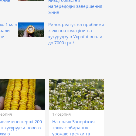
 жнив
низці областей
напередодні завершення
жнив
х: 1 млн
Ринок реагує на проблеми
брали
з експортом: ціни на
ни
кукурудзу в Україні впали
до 7000 грн/т
серпня
17 серпня
молочено перші 200
На полях Запоріжжя
нн кукурудзи нового
триває збирання
ожаю
урожаю гречки та