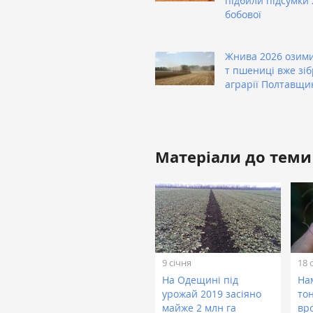
підбили підсумки
бобової
Жнива 2026 озими
т пшениці вже зі
аграрії Полтавщи
Матеріали до теми
9 січня
18 
На Одещині під
На
урожай 2019 засіяно
то
майже 2 млн га
вр