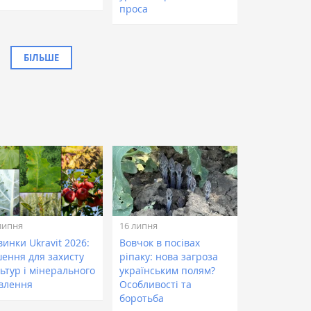
проса
БІЛЬШЕ
липня
16 липня
инки Ukravit 2026:
Вовчок в посівах
шення для захисту
ріпаку: нова загроза
ьтур і мінерального
українським полям?
влення
Особливості та
боротьба