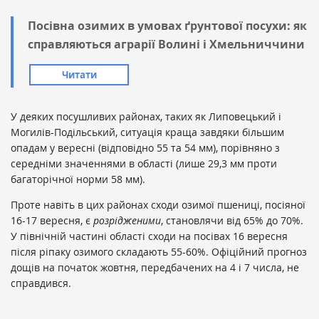
Посівна озимих в умовах ґрунтової посухи: як
справляються аграрії Волині і Хмельниччини
Читати
У деяких посушливих районах, таких як Липовецький і
Могилів-Подільський, ситуація краща завдяки більшим
опадам у вересні (відповідно 55 та 54 мм), порівняно з
середніми значеннями в області (лише 29,3 мм проти
багаторічної норми 58 мм).
Проте навіть в цих районах сходи озимої пшениці, посіяної
16-17 вересня, є
розрідженими
, становлячи від 65% до 70%.
У північній частині області сходи на посівах 16 вересня
після ріпаку озимого складають 55-60%. Офіційний прогноз
дощів на початок жовтня, передбачених на 4 і 7 числа, не
справдився.