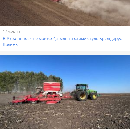
17 жовтня
В Україні посіяно майже 4,5 млн га озимих культур, лідирує
Волинь