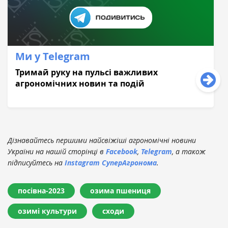
Ми у Telegram
Тримай руку на пульсі важливих
агрономічних новин та подій
Дізнавайтесь першими найсвіжіші агрономічні новини
України на нашій сторінці в
Facebook
,
Telegram
, а також
підписуйтесь на
Instagram СуперАгронома
.
посівна-2023
озима пшениця
озимі культури
сходи