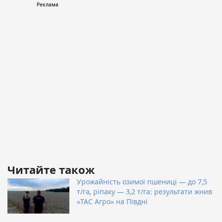
Читайте також
Урожайність озимої пшениці — до 7,5
т/га, ріпаку — 3,2 т/га: результати жнив
«ТАС Агро» на Півдні