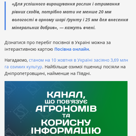
«Для успішного вирощування рослин і отримання
рівних сходів, потрібно мати не менше 20 мм
вологості в орному шарі ґрунту і 25 мм для внесення
мінеральних добрив», — кажуть вчені.
Дізнатися про перебіг посівної в Україні можна за
інтерактивною картою
Посівна онлайн
.
Нагадаємо,
cтаном на 10 жовтня в Україні засіяно 3,69 млн
га озимих культур
. Найбільше озимої пшениці посіяли на
Дніпропетровщині, найменше на Півдні.