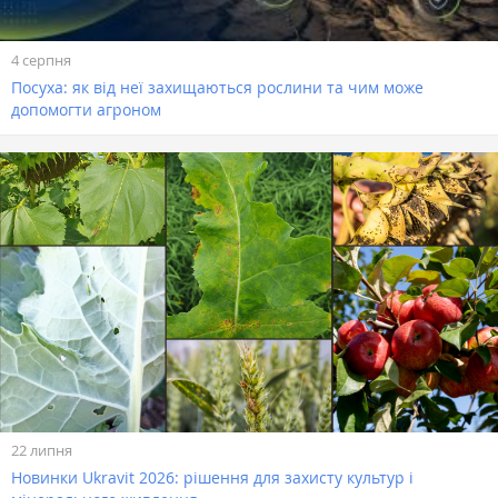
4 серпня
Посуха: як від неї захищаються рослини та чим може
допомогти агроном
22 липня
Новинки Ukravit 2026: рішення для захисту культур і