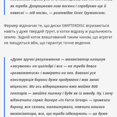
як треба. Допрацюємо ним восени і спробуємо ще й
навесні — під посів», — розповідає Олег Гружинскас.
Фермер відзначає те, що диски SWIFTERDISC вгризаються
навіть у дуже твердий ґрунт, а котки відразу ж ущільнюють
землю. Задній коток влаштований таким чином, що агрегат
не зміщується вбік, що гарантує точне ведення.
«Дуже зручні регулювання — механізатор клацнув
«засувкою» на циліндрі і все — не треба довго
«розважатися» і виміряти на око. Взагалі уся
конструкція борони дуже продумана і має запас
міцності. Ми ось відпрацювали вже майже 600
гектарів — змийте пилюку і буде як із заводу. Ну, і хочу
відзначити сервіс дилера «In Force Group» — привезли
борону, все склали, налаштували, навчили нашого
механізатора, все, що треба підказують — це дуже