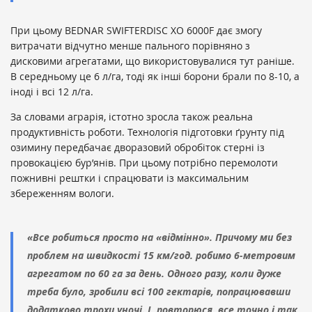
При цьому BEDNAR SWIFTERDISС XO 6000F дає змогу
витрачати відчутно менше пального порівняно з
дисковими агрегатами, що використовувалися тут раніше.
В середньому це 6 л/га, тоді як інші борони брали по 8-10, а
іноді і всі 12 л/га.
За словами аграрія, істотно зросла також реальна
продуктивність роботи. Технологія підготовки ґрунту під
озимину передбачає дворазовий обробіток стерні із
провокацією бур’янів. При цьому потрібно перемолоти
пожнивні рештки і спрацювати із максимальним
збереженням вологи.
«Все робиться просто на «відмінно». Причому ми без
проблем на швидкості 15 км/год. робимо 6-метровим
агрегатом по 60 га за день. Одного разу, коли дуже
треба було, зробили всі 100 гектарів, попрацювавши
додатково трохи уночі. І, повторюся, все точно і так,