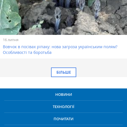
16 липня
Вовчок в посівах ріпаку: нова загроза українським полям?
Особливості та боротьба
БІЛЬШЕ
НОВИНИ
ТЕХНОЛОГІЇ
ПОЧИТАТИ