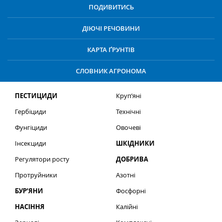
ПОДИВИТИСЬ
ДІЮЧІ РЕЧОВИНИ
КАРТА ҐРУНТІВ
СЛОВНИК АГРОНОМА
ПЕСТИЦИДИ
Круп’яні
Гербіциди
Технічні
Фунгіциди
Овочеві
Інсекциди
ШКІДНИКИ
Регулятори росту
ДОБРИВА
Протруйники
Азотні
БУР’ЯНИ
Фосфорні
НАСІННЯ
Калійні