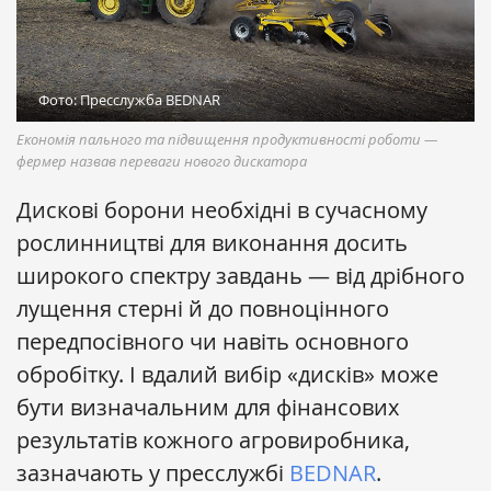
Фото: Пресслужба BEDNAR
Економія пального та підвищення продуктивності роботи —
фермер назвав переваги нового дискатора
Дискові борони необхідні в сучасному
рослинництві для виконання досить
широкого спектру завдань — від дрібного
лущення стерні й до повноцінного
передпосівного чи навіть основного
обробітку. І вдалий вибір «дисків» може
бути визначальним для фінансових
результатів кожного агровиробника,
зазначають у пресслужбі
BEDNAR
.