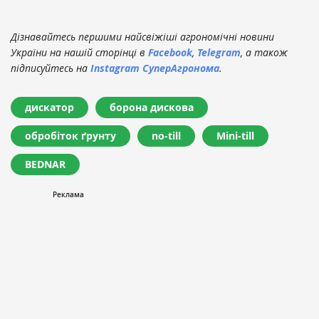
Дізнавайтесь першими найсвіжіші агрономічні новини
України на нашій сторінці в
Facebook
,
Telegram
, а також
підписуйтесь на
Instagram СуперАгронома
.
дискатор
борона дискова
обробіток ґрунту
no-till
Mini-till
BEDNAR