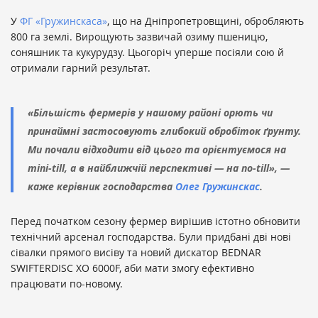
У
ФГ «Гружинскаса»
, що на Дніпропетровщині, обробляють
800 га землі. Вирощують зазвичай озиму пшеницю,
соняшник та кукурудзу. Цьогоріч уперше посіяли сою й
отримали гарний результат.
«Більшість фермерів у нашому районі орють чи
принаймні застосовують глибокий обробіток ґрунту.
Ми почали відходити від цього та орієнтуємося на
mini-till, а в найближчій перспективі — на no-till», —
каже керівник господарства
Олег Гружинскас
.
Перед початком сезону фермер вирішив істотно обновити
технічний арсенал господарства. Були придбані дві нові
сівалки прямого висіву та новий дискатор BEDNAR
SWIFTERDISС XO 6000F, аби мати змогу ефективно
працювати по-новому.