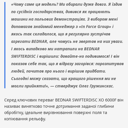
«Чому саме ця модель? Ми обирали дуже довго. Я їздив
по сусідніх господарствах, дивився як працюють
машини на польових демонстраціях. З вибором мені
допомагав знайомий менеджер з «In Force Group» і
якось так складалося, що я регулярно зустрічав
агрегати BEDNAR, але чомусь не звертав на них уваги.
І якось випадково ми натрапили на BEDNAR
SWIFTERDISC і вирішили: давайте-но подивимося! І він
показав себе так, що я відразу загорівся: порозпитував
людей, почитав про нього і вирішив придбати.
Сьогодні можу сказати, що кращого рішення ми не
могли прийняти!», — стверджує Олег Гружинскас.
Серед ключових переваг BEDNAR SWIFTERDISС XO 6000F він
називає винятково точне дотримання заданої глибини
обробітку, ідеальне вирівнювання поверхні поля та
копіювання рельєфу.