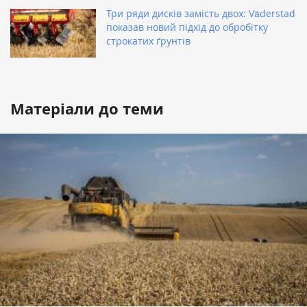
Три ряди дисків замість двох: Väderstad
показав новий підхід до обробітку
строкатих ґрунтів
Матеріали до теми