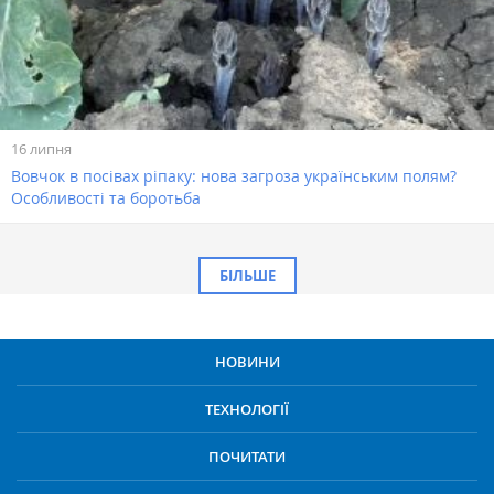
16 липня
Вовчок в посівах ріпаку: нова загроза українським полям?
Особливості та боротьба
БІЛЬШЕ
НОВИНИ
ТЕХНОЛОГІЇ
ПОЧИТАТИ