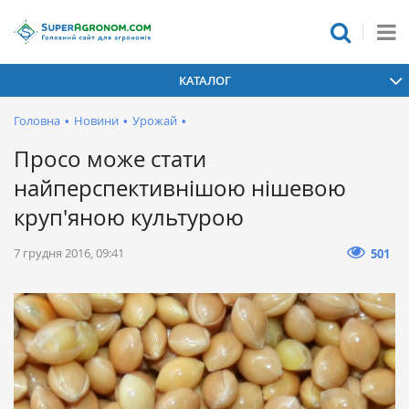
КАТАЛОГ
Головна
•
Новини
•
Урожай
•
Просо може стати
найперспективнішою нішевою
круп'яною культурою
7 грудня 2016, 09:41
501