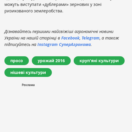
можуть виступати «дублерами» зернових у зоні
ризикованого землеробства.
Дізнавайтесь першими найсвіжіші агрономічні новини
України на нашій сторінці в
Facebook
,
Telegram
, а також
підписуйтесь на
Instagram СуперАгронома
.
просо
урожай 2016
крупʼяні культури
нішеві культури