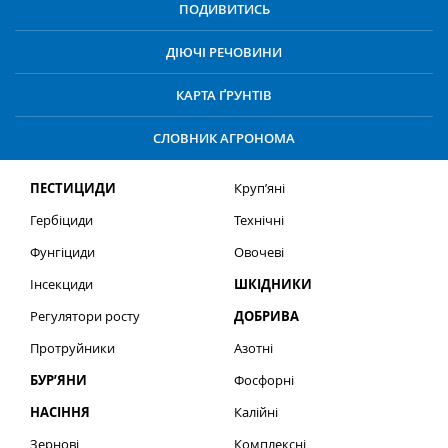
ПОДИВИТИСЬ
ДІЮЧІ РЕЧОВИНИ
КАРТА ҐРУНТІВ
СЛОВНИК АГРОНОМА
ПЕСТИЦИДИ
Круп’яні
Гербіциди
Технічні
Фунгіциди
Овочеві
Інсекциди
ШКІДНИКИ
Регулятори росту
ДОБРИВА
Протруйники
Азотні
БУР’ЯНИ
Фосфорні
НАСІННЯ
Калійні
Зернові
Комплексні