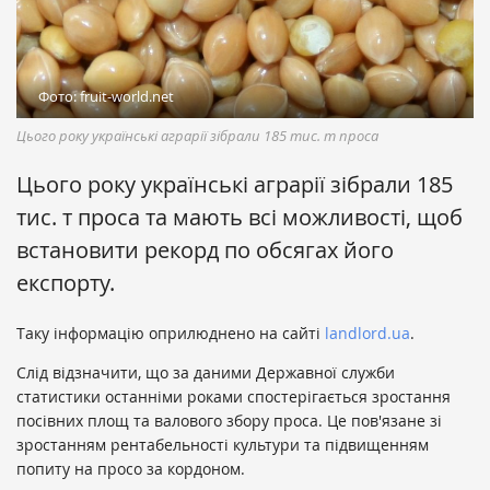
Фото: fruit-world.net
Цього року українські аграрії зібрали 185 тис. т проса
Цього року українські аграрії зібрали 185
тис. т проса та мають всі можливості, щоб
встановити рекорд по обсягах його
експорту.
Таку інформацію оприлюднено на сайті
landlord.ua
.
Слід відзначити, що за даними Державної служби
статистики останніми роками спостерігається зростання
посівних площ та валового збору проса. Це пов'язане зі
зростанням рентабельності культури та підвищенням
попиту на просо за кордоном.