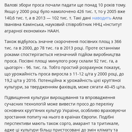
Валові збори проса почали падати ще понад 10 років тому.
Якщо у 2000 році було намолочено 426 тис. т, то у 2005 вже
140,6 тис. т, а в 2013 — 102 тис. т. Такі дані
наводить
Алла
Іванівна Камінська, науковий співробітник ННЦ «Інститут
аграрної економіки» НААН.
Також відбулось значне скорочення посівних площ з 366
тис. га в 2000, до 78 тис. га в 2013 році. Проте останніми
роками спостерігається незначний підйом виробництва
проса. Посівні площі минулого року склали 92 тис. га, а
цьогоріч - 96. тис. га. Тобто простий розрахунок показує,
що урожайність проса виросла з 11-12 ц/га у 2000 році, до
19,2 ц/га у 2016. Потенційна ж урожайність цієї круп'яної
культури, за твердженням фахівців, може сягати 40-45 ц/га.
Підвищення культури вирощування та впровадження
сучасних технологій може вивести просо до переліку
основних круп'яних культур України, особливо враховуючи
зростання попиту на нього в країнах Європи. Подібні
перспективи мають також сорго, амарант та тритикале,
адже ці культури більш пристосовані до змін клімату та