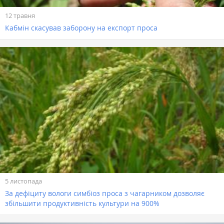
12 травня
Кабмін скасував заборону на експорт проса
5 листопада
За дефіциту вологи симбіоз проса з чагарником дозволяє
збільшити продуктивність культури на 900%