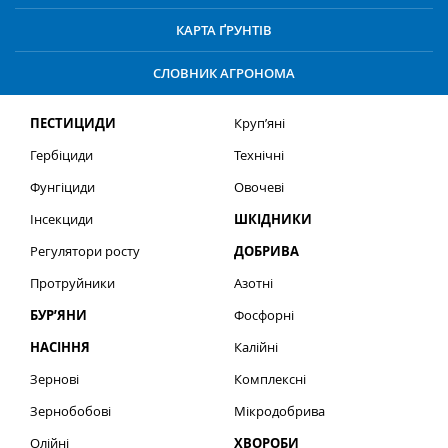
КАРТА ҐРУНТІВ
СЛОВНИК АГРОНОМА
ПЕСТИЦИДИ
Круп’яні
Гербіциди
Технічні
Фунгіциди
Овочеві
Інсекциди
ШКІДНИКИ
Регулятори росту
ДОБРИВА
Протруйники
Азотні
БУР’ЯНИ
Фосфорні
НАСІННЯ
Калійні
Зернові
Комплексні
Зернобобові
Мікродобрива
Олійні
ХВОРОБИ