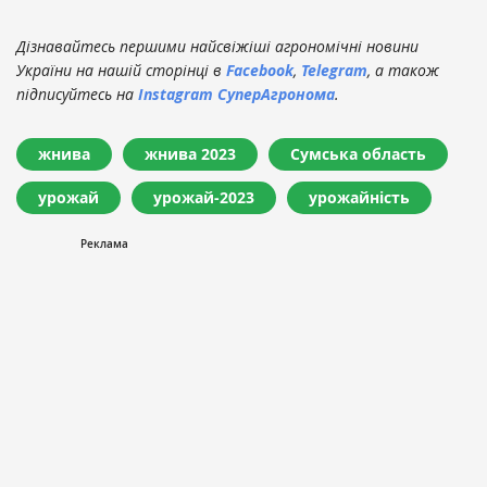
Дізнавайтесь першими найсвіжіші агрономічні новини
України на нашій сторінці в
Facebook
,
Telegram
, а також
підписуйтесь на
Instagram СуперАгронома
.
жнива
жнива 2023
Сумська область
урожай
урожай-2023
урожайність