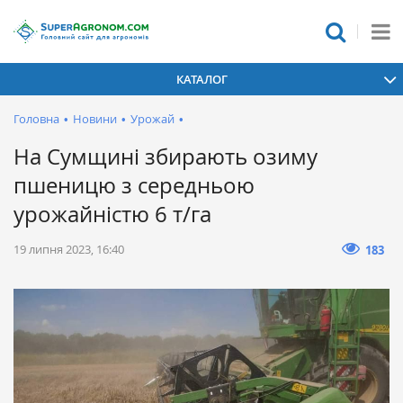
КАТАЛОГ
Головна
•
Новини
•
Урожай
•
На Сумщині збирають озиму
пшеницю з середньою
урожайністю 6 т/га
19 липня 2023, 16:40
183