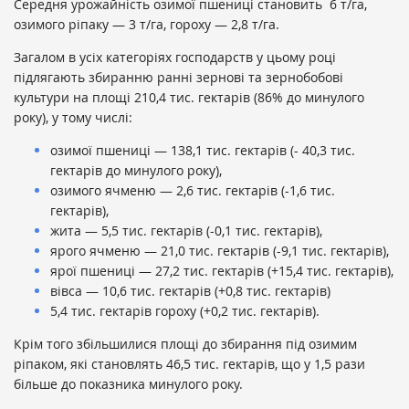
Середня урожайність озимої пшениці становить 6 т/га,
озимого ріпаку — 3 т/га, гороху — 2,8 т/га.
Загалом в усіх категоріях господарств у цьому році
підлягають збиранню ранні зернові та зернобобові
культури на площі 210,4 тис. гектарів (86% до минулого
року), у тому числі:
озимої пшениці — 138,1 тис. гектарів (- 40,3 тис.
гектарів до минулого року),
озимого ячменю — 2,6 тис. гектарів (-1,6 тис.
гектарів),
жита — 5,5 тис. гектарів (-0,1 тис. гектарів),
ярого ячменю — 21,0 тис. гектарів (-9,1 тис. гектарів),
ярої пшениці — 27,2 тис. гектарів (+15,4 тис. гектарів),
вівса — 10,6 тис. гектарів (+0,8 тис. гектарів)
5,4 тис. гектарів гороху (+0,2 тис. гектарів).
Крім того збільшилися площі до збирання під озимим
ріпаком, які становлять 46,5 тис. гектарів, що у 1,5 рази
більше до показника минулого року.