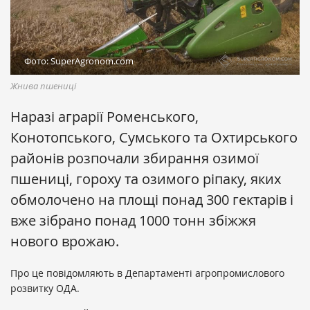
Фото: SuperAgronom.com
Жнива пшениці
Наразі аграрії Роменського,
Конотопського, Сумського та Охтирського
районів розпочали збирання озимої
пшениці, гороху та озимого ріпаку, яких
обмолочено на площі понад 300 гектарів і
вже зібрано понад 1000 тонн збіжжя
нового врожаю.
Про це повідомляють в Департаменті агропромислового
розвитку ОДА.