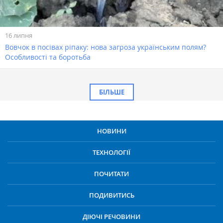
16 липня
Вовчок в посівах ріпаку: нова загроза українським полям?
Особливості та боротьба
БІЛЬШЕ
НОВИНИ
ТЕХНОЛОГІЇ
ПОЧИТАТИ
ПОДИВИТИСЬ
ДІЮЧІ РЕЧОВИНИ