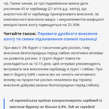
га). Таким чином, за три підживлення можна дати
рослинам 45 кг карбаміду (21 кг/га д.р. азоту), що
аналогічно 60 кг карбаміду прикореневого внесення. За
комплексного внесення макро- і мікроелементів коефіцієнт
використання азоту підвищується на 25-30%.
Читайте також:
Переваги дробного внесення
азоту та схеми підживлення озимої пшениці
При вмісті 3% біурет є токсичним для рослин, тому
внесення безпосередньо перед сівбою негативно впливає
на розвиток рослин. У ґрунті біурет повністю
розкладається за 10-15 днів. Цей інтервал рекомендують
витримати між внесенням карбаміду в ґрунт і сівбою. При
вмісті біурету 0,8% і нижче він не чинить негативного
впливу на проростки рослин незалежно від терміну
внесення добрива (можна безпосередньо перед сівбою).
«В європейських країнах використовують карбамід із
вмістом біурету не більше 0,8%. Тоді як середній