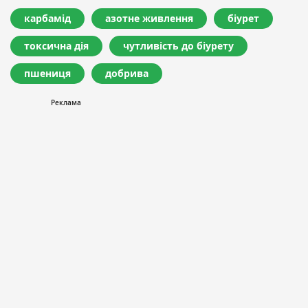
карбамід
азотне живлення
біурет
токсична дія
чутливість до біурету
пшениця
добрива