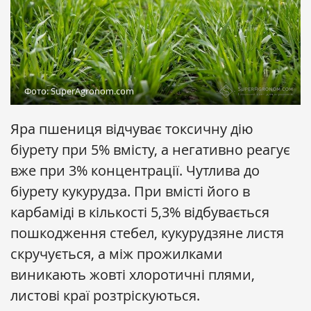
Фото: SuperAgronom.com
Яра пшениця відчуває токсичну дію
біурету при 5% вмісту, а негативно реагує
вже при 3% концентрації. Чутлива до
біурету кукурудза. При вмісті його в
карбаміді в кількості 5,3% відбувається
пошкодження стебел, кукурудзяне листя
скручується, а між прожилками
виникають жовті хлоротичні плями,
листові краї розтріскуються.