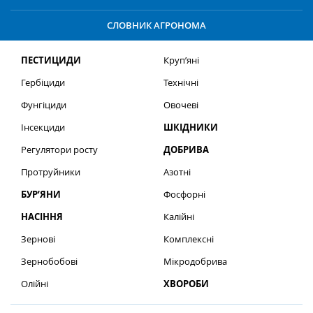
СЛОВНИК АГРОНОМА
ПЕСТИЦИДИ
Круп’яні
Гербіциди
Технічні
Фунгіциди
Овочеві
Інсекциди
ШКІДНИКИ
Регулятори росту
ДОБРИВА
Протруйники
Азотні
БУР’ЯНИ
Фосфорні
НАСІННЯ
Калійні
Зернові
Комплексні
Зернобобові
Мікродобрива
Олійні
ХВОРОБИ