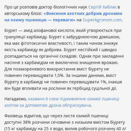
Про це розповів доктор біологічних наук
Сергій Хаблак
в
авторському блозі:
«Внесення азотних добрив дронами
на озиму пшеницю — переваги»
на
SuperAgronom.com
.
Біурет — амід алофанової кислоти, який утворюється при
грануляції карбаміду. Біурет є забруднюючою домішкою,
яка має фітотоксичні властивості, і таким чином знижує
якість карбаміду як добрива. Біурет нестійкий і швидко
розпадається на органічні складові. Однак при закладенні
насіння з карбамідом не виключено знищення врожаю.
Для позакореневого використання вміст біурету не
повинен перевищувати 1,5%. За іншими даними, вміст
біурету в карбаміді не повинен перевищувати 1%, інакше
він буде впливати на рослини як гербіцид суцільної дії.
Нагадаємо,
названо 6 схем підживлення озимої пшениці
азотом за допомогою дрона-обприскувача
.
Фахівець відмітив, що через листя озимій пшениці
доступні 38% розчини сечовини з низьким вмістом біурету
(15 кг карбаміду на 25 л води, вилив робочого розчину 40 л/