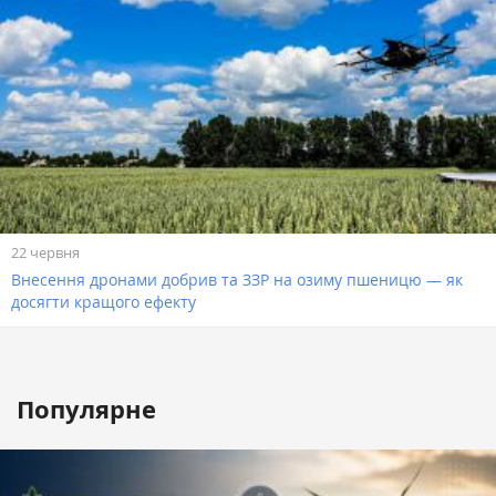
22 червня
Внесення дронами добрив та ЗЗР на озиму пшеницю — як
досягти кращого ефекту
Популярне