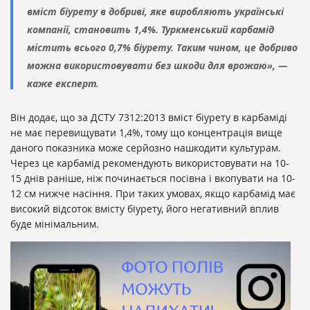
вміст біурету в добриві, яке виробляють українські
компанії, становить 1,4%. Туркменський карбамід
містить всього 0,7% біурету. Таким чином, це добриво
можна використовувати без шкоди для врожаю», —
каже експерт.
Він додає, що за ДСТУ 7312:2013 вміст біурету в карбаміді
не має перевищувати 1,4%, тому що концентрація вище
даного показника може серйозно нашкодити культурам.
Через це карбамід рекомендують використовувати на 10-
15 днів раніше, ніж починається посівна і вкопувати на 10-
12 см нижче насіння. При таких умовах, якщо карбамід має
високий відсоток вмісту біурету, його негативний вплив
буде мінімальним.