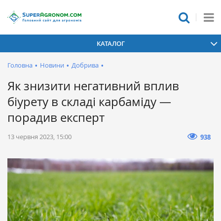
КАТАЛОГ
Головна
•
Новини
•
Добрива
•
Як знизити негативний вплив
біурету в складі карбаміду —
порадив експерт
13 червня 2023, 15:00
938