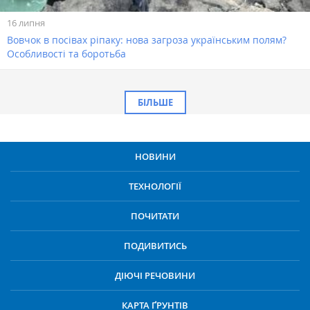
16 липня
Вовчок в посівах ріпаку: нова загроза українським полям?
Особливості та боротьба
БІЛЬШЕ
НОВИНИ
ТЕХНОЛОГІЇ
ПОЧИТАТИ
ПОДИВИТИСЬ
ДІЮЧІ РЕЧОВИНИ
КАРТА ҐРУНТІВ