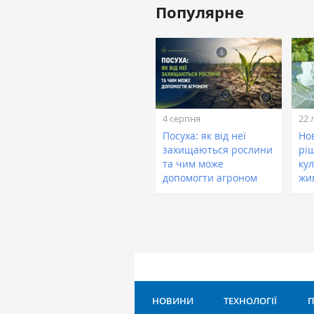
Популярне
4 серпня
22 
Посуха: як від неї
Нов
захищаються рослини
рі
та чим може
кул
допомогти агроном
жи
НОВИНИ
ТЕХНОЛОГІЇ
П