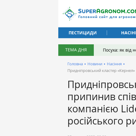
ПЕСТИЦИДИ
НАСІН
ТЕМА ДНЯ
Посуха: як від
Головна
•
Новини
•
Насіння
•
Придніпровський кластер «Кернел» 
Придніпровсь
припинив спі
компанією Lid
російського р