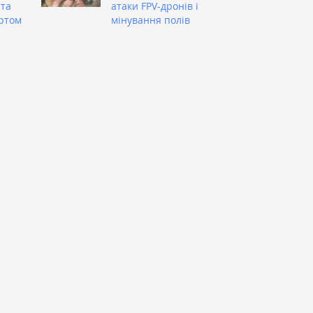
 та
атаки FPV-дронів і
ртом
мінування полів