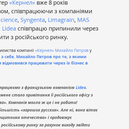
тер
«Кернел»
вже 8 років
вом, співпрацюючи з компаніями
science
,
Syngenta
,
Limagrain
,
MAS
м
Lidea
співпрацю припинили через
ти з російського ринку.
риємства компанії
«Кернел»
Михайло Петров
у
з себе. Михайло Петров про те, з якими
я відмовився працювати через їх бізнес в
івпрацюємо з французькою компанією
Lidea
.
ене стало привітання її російського офісу з
». Компанія могла ж це і не робити!
ільшість «хароших русских». Але ні, вона вітає
 защитника отечества» і продовжує
осійському ринку за рахунок виходу звідти