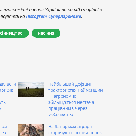
 агрономічні новини України на нашій сторінці в
писуйтесь на
Instagram СуперАгронома
.
сінництво
насіння
ідкласти
Найбільший дефіцит
арифів
трактористів, найменший
— агрономів:
уть
збільшується нестача
ю
працівників через
мобілізацію
ться
На Запоріжжі аграрії
рез
скорочують посіви через