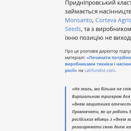
Придніпровський клас
займається насінницт
Monsanto
,
Corteva Agri
Seeds
, та з виробнико
їхню позицію не виходи
Про це розповів директор підп
матеріалі:
«Починати потрібно 
виробниками техніки і насінн
росії»
на
Latifundist.com
.
«На жаль, ми більше не сп
Вирішальним тригером для м
«днем защитника отечества
Промовчати, як це робить б
російських вбивць з «днем
розширювати свою долю на р