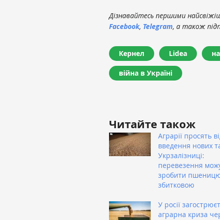
Дізнавайтесь першими найсвіжіші
Facebook
,
Telegram
, а також під
Кернел
Lidea
на
війна в Україні
Читайте також
Аграрії просять в
введення нових т
Укрзалізниці:
перевезення мож
зробити пшениц
збитковою
У росії загострює
аграрна криза че