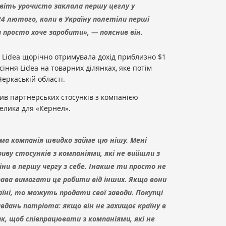
авіть урочисто заклала першу цеглу у
24 лютого, коли в Україну полетіли перші
 просто хоче заробити», — пояснив він.
я Lideа щорічно отримувала дохід приблизно $1
іння Lideа на товарних ділянках, яке потім
Черкаській області.
ив партнерських стосунків з компанією
велика для «Кернел».
ома компанія швидко займе цю нішу. Мені
иву стосунків з компаніями, які не вийшли з
іни в першу чергу з себе. Інакше ти просто не
ава вимагати це робити від інших. Якщо вони
їні, то можуть продати свої заводи. Покупці
авдань патріота: якщо він не захищає країну в
к, щоб співпрацювати з компаніями, які не