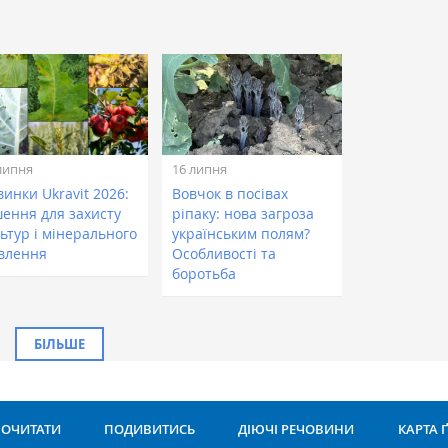
липня
16 липня
инки Ukravit 2026:
Вовчок в посівах
шення для захисту
ріпаку: нова загроза
ьтур і мінерального
українським полям?
влення
Особливості та
боротьба
БІЛЬШЕ
ОЧИТАТИ
ПОДИВИТИСЬ
ДІЮЧІ РЕЧОВИНИ
КАРТА 