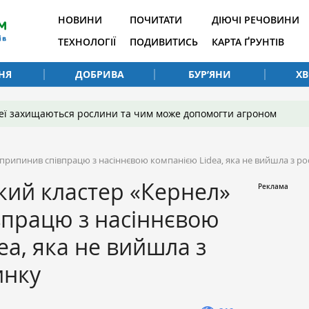
НОВИНИ
ПОЧИТАТИ
ДІЮЧІ РЕЧОВИНИ
ТЕХНОЛОГІЇ
ПОДИВИТИСЬ
КАРТА ҐРУНТІВ
НЯ
ДОБРИВА
БУР’ЯНИ
Х
 неї захищаються рослини та чим може допомогти агроном
припинив співпрацю з насіннєвою компанією Lidea, яка не вийшла з ро
кий кластер «Кернел»
впрацю з насіннєвою
ea, яка не вийшла з
инку