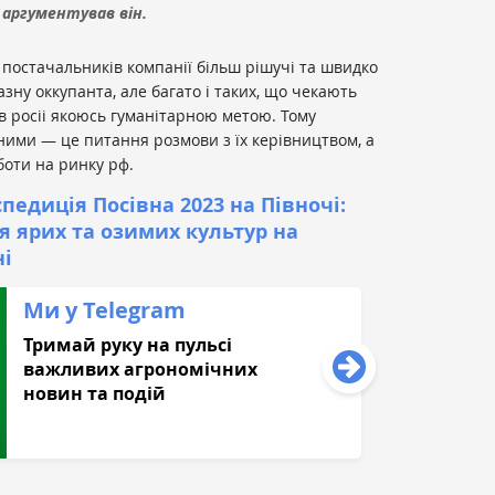
 аргументував він.
з постачальників компанії більш рішучі та швидко
зну оккупанта, але багато і таких, що чекають
в росіі якоюсь гуманітарною метою. Тому
ними — це питання розмови з їх керівництвом, а
оботи на ринку рф.
педиція Посівна 2023 на Півночі:
я ярих та озимих культур на
ні
Ми у Telegram
Тримай руку на пульсі
важливих агрономічних
новин та подій