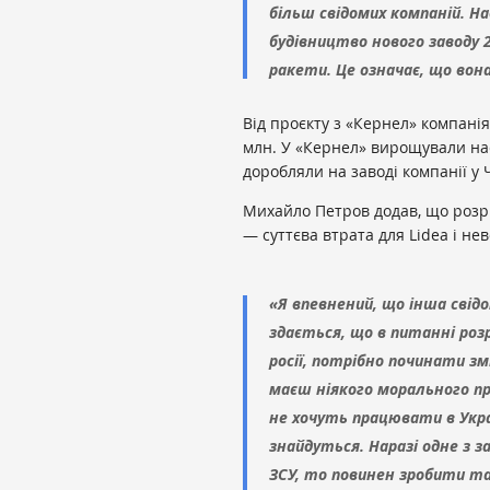
більш свідомих компаній. Н
будівництво нового заводу 
ракети. Це означає, що вона
Від проєкту з «Кернел» компані
млн. У «Кернел» вирощували нас
доробляли на заводі компанії у 
Михайло Петров додав, що розр
— суттєва втрата для Lideа і не
«Я впевнений, що інша свід
здається, що в питанні розр
росії, потрібно починати зм
маєш ніякого морального пр
не хочуть працювати в Укра
знайдуться. Наразі одне з з
ЗСУ, то повинен зробити та