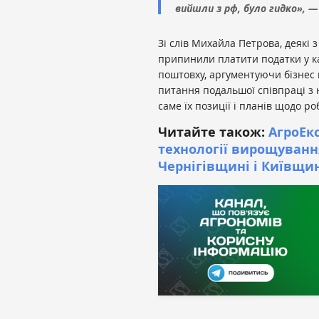
вийшли з рф, було гидко», —
Зі слів Михайла Петрова, деякі 
припинили платити податки у ка
поштовху, аргументуючи бізнес 
питання подальшої співпраці з 
саме їх позиції і планів щодо р
Читайте також:
АгроЕкс
технології вирощуванн
Чернігівщині і Київщи