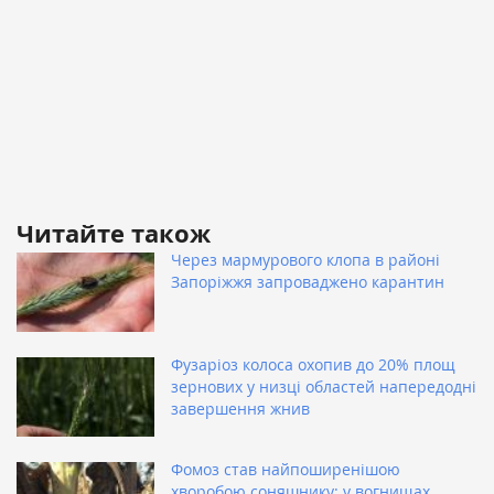
Читайте також
Через мармурового клопа в районі
Запоріжжя запроваджено карантин
Фузаріоз колоса охопив до 20% площ
зернових у низці областей напередодні
завершення жнив
Фомоз став найпоширенішою
хворобою соняшнику: у вогнищах