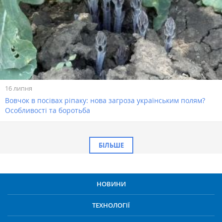
16 липня
Вовчок в посівах ріпаку: нова загроза українським полям?
Особливості та боротьба
БІЛЬШЕ
НОВИНИ
ТЕХНОЛОГІЇ