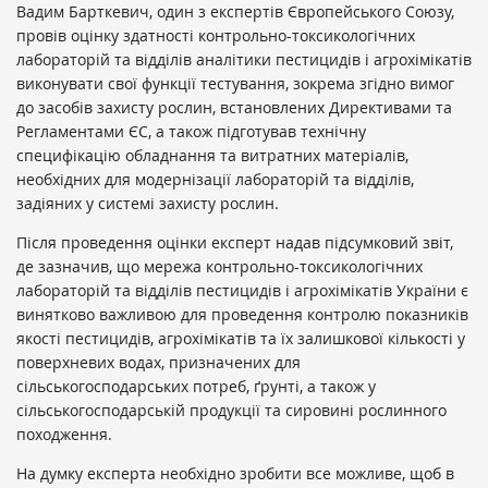
Вадим Барткевич, один з експертів Європейського Союзу,
провів оцінку здатності контрольно-токсикологічних
лабораторій та відділів аналітики пестицидів і агрохімікатів
виконувати свої функції тестування, зокрема згідно вимог
до засобів захисту рослин, встановлених Директивами та
Регламентами ЄС, а також підготував технічну
специфікацію обладнання та витратних матеріалів,
необхідних для модернізації лабораторій та відділів,
задіяних у системі захисту рослин.
Після проведення оцінки експерт надав підсумковий звіт,
де зазначив, що мережа контрольно-токсикологічних
лабораторій та відділів пестицидів і агрохімікатів України є
винятково важливою для проведення контролю показників
якості пестицидів, агрохімікатів та їх залишкової кількості у
поверхневих водах, призначених для
сільськогосподарських потреб, ґрунті, а також у
сільськогосподарській продукції та сировині рослинного
походження.
На думку експерта необхідно зробити все можливе, щоб в