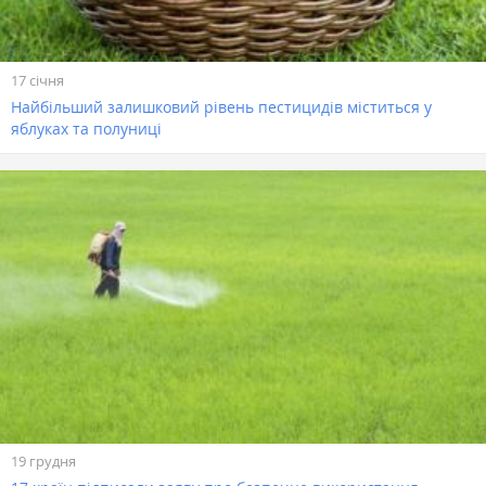
17 січня
Найбільший залишковий рівень пестицидів міститься у
яблуках та полуниці
19 грудня