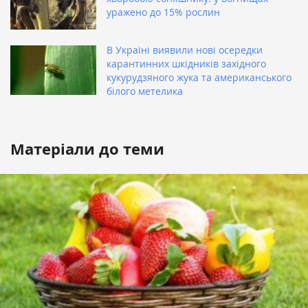
уражено до 15% рослин
В Україні виявили нові осередки
карантинних шкідників західного
кукурудзяного жука та американського
білого метелика
Матеріали до теми