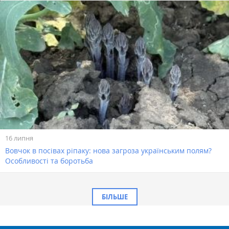
16 липня
Вовчок в посівах ріпаку: нова загроза українським полям?
Особливості та боротьба
БІЛЬШЕ