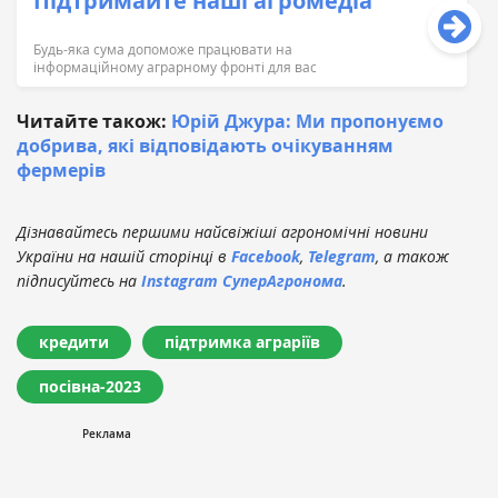
Підтримайте наші агромедіа
Будь-яка сума допоможе працювати на
інформаційному аграрному фронті для вас
Читайте також:
Юрій Джура: Ми пропонуємо
добрива, які відповідають очікуванням
фермерів
Дізнавайтесь першими найсвіжіші агрономічні новини
України на нашій сторінці в
Facebook
,
Telegram
, а також
підписуйтесь на
Instagram СуперАгронома
.
кредити
підтримка аграріїв
посівна-2023