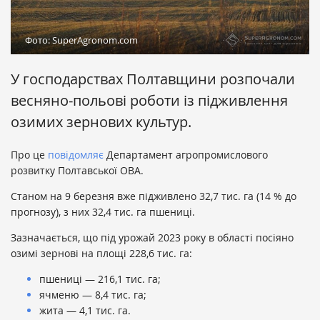
Фото: SuperAgronom.com
У господарствах Полтавщини розпочали
весняно-польові роботи із підживлення
озимих зернових культур.
​Про це
повідомляє
Департамент агропромислового
розвитку Полтавської ОВА.
Станом на 9 березня вже підживлено 32,7 тис. га (14 % до
прогнозу), з них 32,4 тис. га пшениці.
Зазначається, що під урожай 2023 року в області посіяно
озимі зернові на площі 228,6 тис. га:
пшениці — 216,1 тис. га;
ячменю — 8,4 тис. га;
жита — 4,1 тис. га.