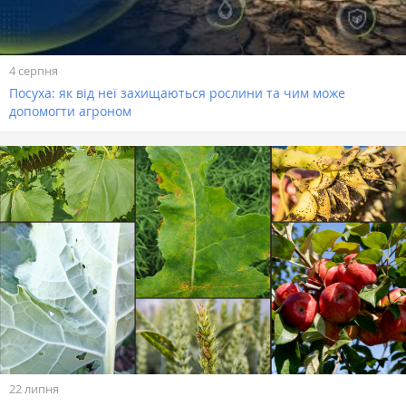
4 серпня
Посуха: як від неї захищаються рослини та чим може
допомогти агроном
22 липня