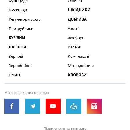
Фунгіциди
Овочеві
Інсекциди
ШКІДНИКИ
Регулятори росту
ДОБРИВА
Протруйники
Азотні
БУР’ЯНИ
Фосфорні
НАСІННЯ
Калійні
Зернові
Комплексні
Зернобобові
Мікродобрива
Олійні
ХВОРОБИ
Ми в соціальних мережах
Підписатися на розсилку