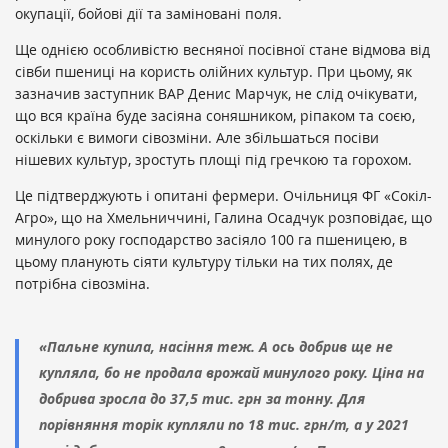
окупації, бойові дії та заміновані поля.
Ще однією особливістю весняної посівної стане відмова від
сівби пшениці на користь олійних культур. При цьому, як
зазначив заступник ВАР Денис Марчук, не слід очікувати,
що вся країна буде засіяна соняшником, ріпаком та соєю,
оскільки є вимоги сівозміни. Але збільшаться посіви
нішевих культур, зростуть площі під гречкою та горохом.
Це підтверджують і опитані фермери. Очільниця ФГ «Сокіл-
Агро», що на Хмельниччині, Галина Осадчук розповідає, що
минулого року господарство засіяло 100 га пшеницею, в
цьому планують сіяти культуру тільки на тих полях, де
потрібна сівозміна.
«Пальне купила, насіння теж. А ось добрив ще не
купляла, бо не продала врожай минулого року. Ціна на
добрива зросла до 37,5 тис. грн за тонну. Для
порівняння торік купляли по 18 тис. грн/т, а у 2021