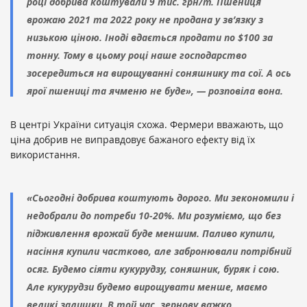
році добрива коштували 9 тис. грн/т. Пшениця
врожаю 2021 та 2022 року не продана у зв’язку з
низькою ціною. Іноді вдається продати по $100 за
тонну. Тому в цьому році наше господарство
зосередиться на вирощуванні соняшнику та сої. А ось
ярої пшениці та ячменю не буде», — розповіла вона.
В центрі України ситуація схожа. Фермери вважають, що
ціна добрив не виправдовує бажаного ефекту від їх
використання.
«Сьогодні добрива коштують дорого. Ми зекономили і
недобрали до потреби 10-20%. Ми розуміємо, що без
підживлення врожай буде меншим. Паливо купили,
насіння купили частково, але забронювали потрібний
осяг. Будемо сіяти кукурудзу, соняшник, буряк і сою.
Але кукурудзи будемо вирощувати менше, маємо
великі залишки. В той час, зернову важко