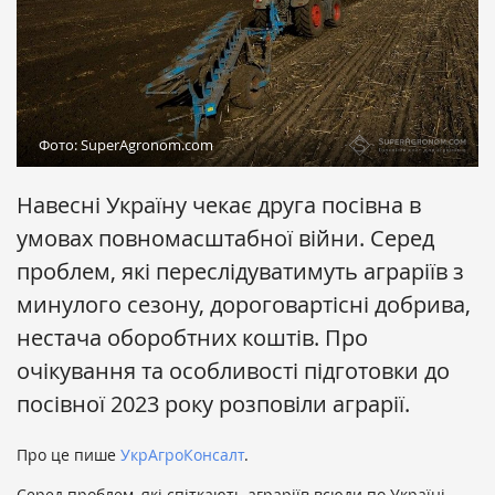
Фото: SuperAgronom.com
Навесні Україну чекає друга посівна в
умовах повномасштабної війни. Серед
проблем, які переслідуватимуть аграріїв з
минулого сезону, дороговартісні добрива,
нестача оборобтних коштів. Про
очікування та особливості підготовки до
посівної 2023 року розповіли аграрії.
Про це пише
УкрАгроКонсалт
.
Серед проблем, які спіткають аграріїв всюди по Україні,