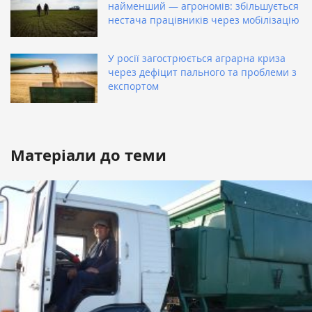
найменший — агрономів: збільшується
нестача працівників через мобілізацію
У росії загострюється аграрна криза
через дефіцит пального та проблеми з
експортом
Матеріали до теми