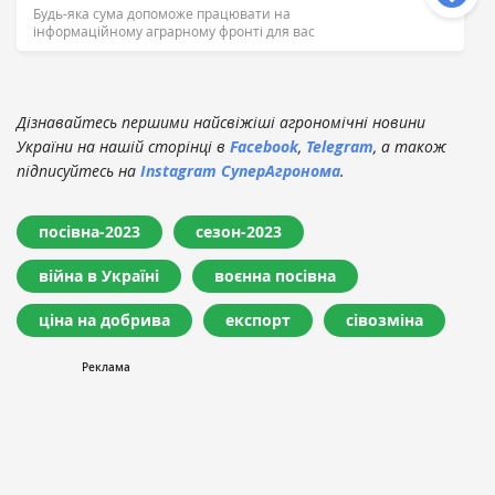
Будь-яка сума допоможе працювати на
інформаційному аграрному фронті для вас
Дізнавайтесь першими найсвіжіші агрономічні новини
України на нашій сторінці в
Facebook
,
Telegram
, а також
підписуйтесь на
Instagram СуперАгронома
.
посівна-2023
сезон-2023
війна в Україні
воєнна посівна
ціна на добрива
експорт
сівозміна