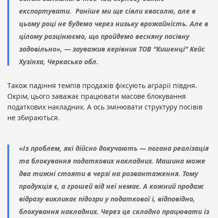
експортувати. Раніше ми ще сіяли квасолю, але в
цьому році не будемо через низьку врожайність. Але в
цілому розцінюємо, що пройдемо весняну посівну
задовільно», — зауважив керівник ТОВ “Кишенці” Кейс
Хузінха, Черкаська обл.
Також падіння темпів продажів фіксують аграрії півдня.
Окрім, цього заважає працювати масове блокування
податкових накладних. А ось змінювати структуру посівів
не збираються.
«Із проблем, які дійсно докучають — погана реалізація
та блокування податкових накладних. Машина може
два тижні стояти в черзі на розвантаження. Тому
продукція є, а грошей від неї немає. А кожний продаж
відразу викликає підозри у податкової і, відповідно,
блокування накладних. Через це складно працювати із