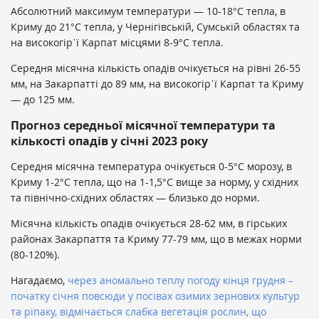
Абсолютний максимум температури — 10-18°С тепла, в
Криму до 21°С тепла, у Чернігівській, Сумській областях та
на високогір᾿ї Карпат місцями 8-9°С тепла.
Середня місячна кількість опадів очікується на рівні 26-55
мм, на Закарпатті до 89 мм, на високогір᾿ї Карпат та Криму
— до 125 мм.
Прогноз середньої місячної температури та
кількості опадів у січні 2023 року
Середня місячна температура очікується 0-5°С морозу, в
Криму 1-2°С тепла, що на 1-1,5°С вище за норму, у східних
та північно-східних областях — близько до норми.
Місячна кількість опадів очікується 28-62 мм, в гірських
районах Закарпаття та Криму 77-79 мм, що в межах норми
(80-120%).
Нагадаємо,
через аномально теплу погоду кінця грудня –
початку січня повсюди у посівах озимих зернових культур
та ріпаку, відмічається слабка вегетація рослин, що