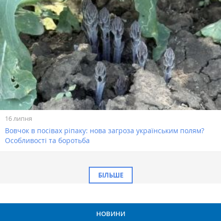
16 липня
Вовчок в посівах ріпаку: нова загроза українським полям?
Особливості та боротьба
БІЛЬШЕ
НОВИНИ