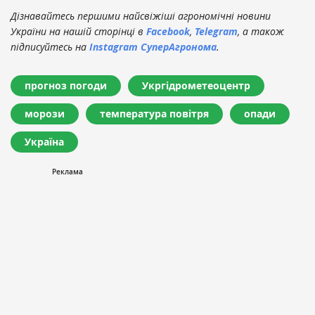
Дізнавайтесь першими найсвіжіші агрономічні новини
України на нашій сторінці в
Facebook
,
Telegram
, а також
підписуйтесь на
Instagram СуперАгронома
.
прогноз погоди
Укргідрометеоцентр
морози
температура повітря
опади
Україна