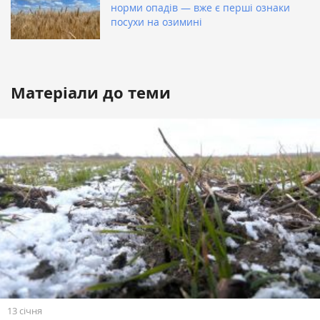
норми опадів — вже є перші ознаки
посухи на озимині
Матеріали до теми
13 січня