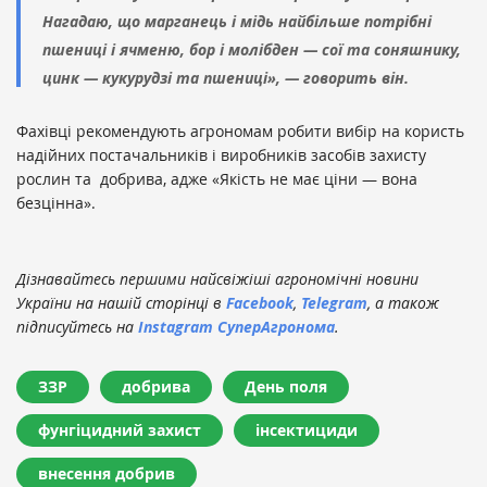
Нагадаю, що марганець і мідь найбільше потрібні
пшениці і ячменю, бор і молібден — сої та соняшнику,
цинк — кукурудзі та пшениці», — говорить він.
Фахівці рекомендують агрономам робити вибір на користь
надійних постачальників і виробників засобів захисту
рослин та добрива, адже «Якість не має ціни — вона
безцінна».
Дізнавайтесь першими найсвіжіші агрономічні новини
України на нашій сторінці в
Facebook
,
Telegram
, а також
підписуйтесь на
Instagram СуперАгронома
.
ЗЗР
добрива
День поля
фунгіцидний захист
інсектициди
внесення добрив