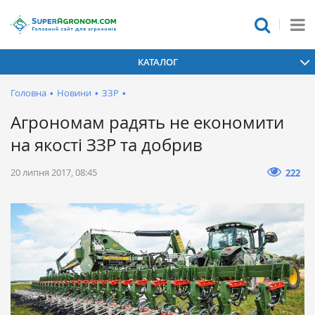
КАТАЛОГ
Головна
•
Новини
•
ЗЗР
•
Агрономам радять не економити
на якості ЗЗР та добрив
20 липня 2017, 08:45
222