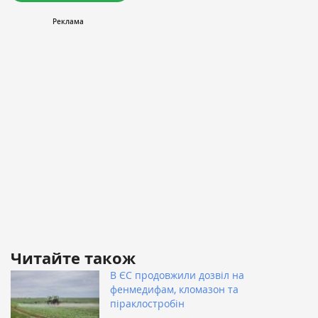
Читайте також
В ЄС продовжили дозвіл на
фенмедифам, кломазон та
піраклостробін