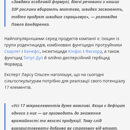
«Завдяки особливій формулі, діючі речовини з наших
ЗЗР рослини вбирають миттєво, швидко засвоюють,
тобто продукт швидше спрацьовує», — розповідає
Павло Бондаренко.
Найпопулярнішими серед продуктів компанії є: Ізоцин із
групи родентицидів, комбіновані фунгіцидні протруйники
Скарлет
і
Бенефіс
, інсектициди
Кінфос
і
Фаскорд
, а також
фунгіцид
Титул Дуо
й олійно-дисперсійний гербіцид
Форвард.
Експерт Ларсу Ольсен наголошує, що на сьогодні
сільгоспкультурам потрібно для реалізації свого потенціалу
17 елементів.
«Усі 17 мікроелементів дуже важливі. Якщо є дефіцит
одного з них — це призводить до зниження
врожайності та якості продукції. Тому слід
використовувати добрива як страховку від втрат.