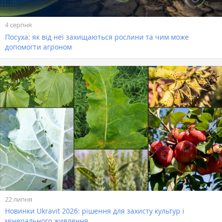
4 серпня
Посуха: як від неї захищаються рослини та чим може
допомогти агроном
22 липня
Новинки Ukravit 2026: рішення для захисту культур і
мінерального живлення