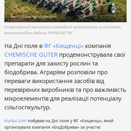
Фото: SuperAgronom.com
Універсальний просапний міжрядний культиватор із системою
внесення рідких добрив THYREGOD TRV
На Дні поля в
ФГ «Кищенці»
компанія
CHEMISCHE GUTER
продемонструвала свої
препарати для захисту рослин та
біодобрива. Аграріям розповіли про
переваги використання засобів від
перевірених виробників та про важливість
мікроелементів для реалізації потенціалу
сільгоспкультур.
Kurkul.com
побував на Дні поля у ФГ «Кищенці», який
організувала компанія «БіоДобрива» за участю