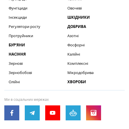
Фунгіциди
Овочеві
Інсекциди
ШКІДНИКИ
Регулятори росту
ДОБРИВА
Протруйники
Азотні
БУР’ЯНИ
Фосфорні
НАСІННЯ
Калійні
Зернові
Комплексні
Зернобобові
Мікродобрива
Олійні
ХВОРОБИ
Ми в соціальних мережах