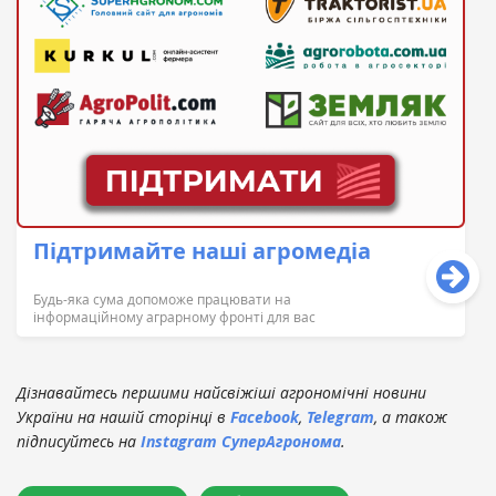
Підтримайте наші агромедіа
Будь-яка сума допоможе працювати на
інформаційному аграрному фронті для вас
Дізнавайтесь першими найсвіжіші агрономічні новини
України на нашій сторінці в
Facebook
,
Telegram
, а також
підписуйтесь на
Instagram СуперАгронома
.