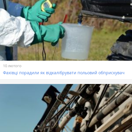
10 лютого
Фахівці порадили як відкалібрувати польовий обприскувач