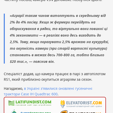
«Аграрії таким чином витоптують в середньому від
2% до 4% посіву. Якщо ж фермери перейдуть на
обприскування в рядки, то віртуально вони повинні ці
4% зекономити — в реаліях воно десь виходить до
2,5%. Тому, якщо порахувати 2,5% врожаю на кукурудзі,
то окупність камери (при старій вартості культури)
становить в межах десь 700-800 га, тобто близько
$20 тис.», — пояснив він.
Спеціаліст додав, що камера працює в парі з автопілотом
RS1, який приблизно окупиться аграріям за сезон.
Нагадаємо,
в Україні з'явилися оновлені гусеничні
трактори Case IH Quadtrac 600
.