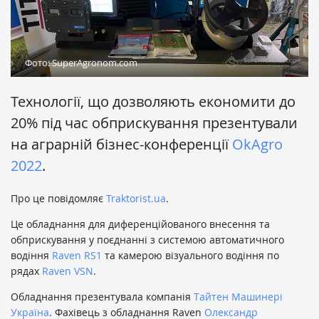
Фото: SuperAgronom.com
Технології, що дозволяють економити до
20% під час обприскування презентували
на аграрній бізнес-конференції
OkAgro
2022
.
Про це повідомляє
Traktorist.ua
.
Це обладнання для диференційованого внесення та
обприскування у поєднанні з системою автоматичного
водіння
Raven RS1
та камерою візуального водіння по
рядах
​
Raven VSN
.
Обладнання презентувала компанія
Тайтен Машинері
Україна
. Фахівець з обладнання Raven
Олександр