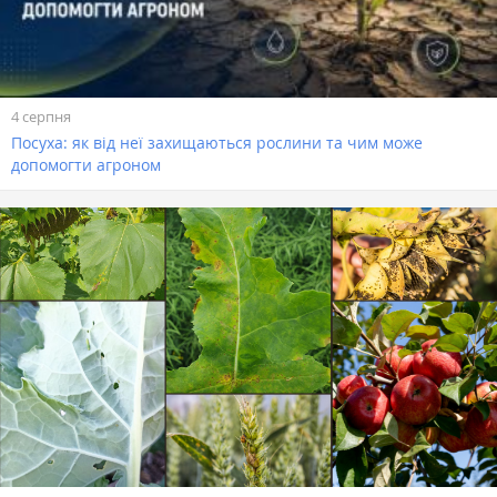
4 серпня
Посуха: як від неї захищаються рослини та чим може
допомогти агроном