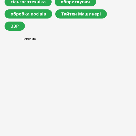
сільгосптехніка
обприскувач
обробка посівів
Тайтен Машинері
ЗЗР