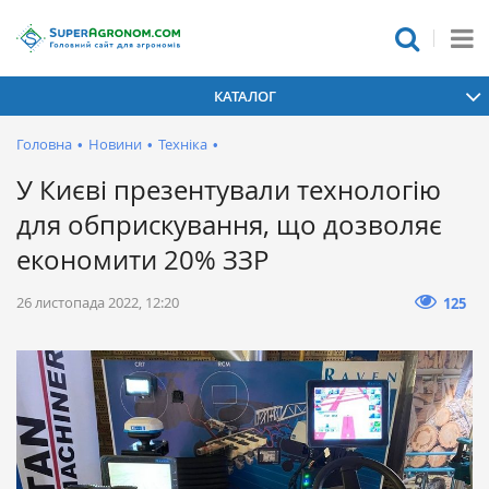
КАТАЛОГ
Головна
•
Новини
•
Техніка
•
У Києві презентували технологію
для обприскування, що дозволяє
економити 20% ЗЗР
26 листопада 2022, 12:20
125