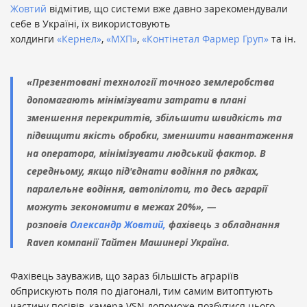
Жовтий
відмітив, що системи вже давно зарекомендували
себе в Україні, їх використовують
холдинги
«Кернел»
,
«МХП»
,
«Контінетал Фармер Груп»
та ін.
«Презентовані технології точного землеробства
допомагають мінімізувати затрати в плані
зменшення перекриттів, збільшити швидкість та
підвищити якість обробки, зменшити навантаження
на оператора, мінімізувати людський фактор. В
середньому, якщо під'єднати водіння по рядках,
паралельне водіння, автопілоти, то десь аграрії
можуть зекономити в межах 20%», —
розповів
Олександр Жовтий,
фахівець з обладнання
Raven компанії Тайтен Машинері Україна.
Фахівець зауважив, що зараз більшість аграріїв
обприскують поля по діагоналі, тим самим витоптують
частину посівів, камера VSN допоможе позбутися цього.