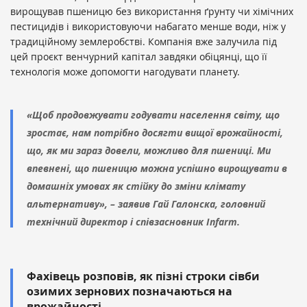
вирощував пшеницю без використання ґрунту чи хімічних
пестицидів і використовуючи набагато менше води, ніж у
традиційному землеробстві. Компанія вже залучила під
цей проєкт венчурний капітал завдяки обіцянці, що її
технологія може допомогти нагодувати планету.
«Щоб продовжувати годувати населення світу, що
зростає, нам потрібно досягти вищої врожайності,
що, як ми зараз довели, можливо для пшениці. Ми
впевнені, що пшеницю можна успішно вирощувати в
домашніх умовах як стійку до зміни клімату
альтернативу», – заявив Гай Галонска, головний
технічний директор і співзасновник Infarm.
Фахівець розповів, як пізні строки сівби
озимих зернових позначаються на
врожайності