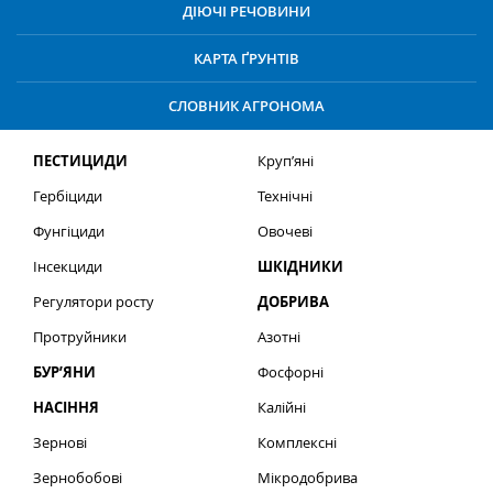
ДІЮЧІ РЕЧОВИНИ
КАРТА ҐРУНТІВ
СЛОВНИК АГРОНОМА
ПЕСТИЦИДИ
Круп’яні
Гербіциди
Технічні
Фунгіциди
Овочеві
Інсекциди
ШКІДНИКИ
Регулятори росту
ДОБРИВА
Протруйники
Азотні
БУР’ЯНИ
Фосфорні
НАСІННЯ
Калійні
Зернові
Комплексні
Зернобобові
Мікродобрива