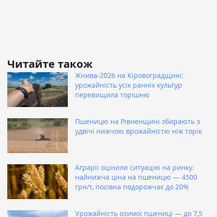
Читайте також
Жнива-2026 на Кіровоградщині:
урожайність усіх ранніх культур
перевищила торішню
Пшеницю на Рівненщині збирають з
удвічі нижчою врожайністю ніж торік
Аграрії оцінили ситуацію на ринку:
найнижча ціна на пшеницю — 4500
грн/т, посівна подорожчає до 20%
Урожайність озимої пшениці — до 7,5