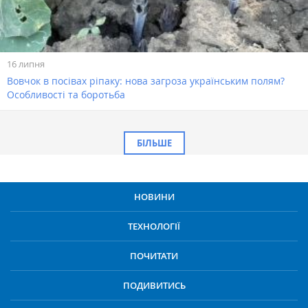
16 липня
Вовчок в посівах ріпаку: нова загроза українським полям?
Особливості та боротьба
БІЛЬШЕ
НОВИНИ
ТЕХНОЛОГІЇ
ПОЧИТАТИ
ПОДИВИТИСЬ