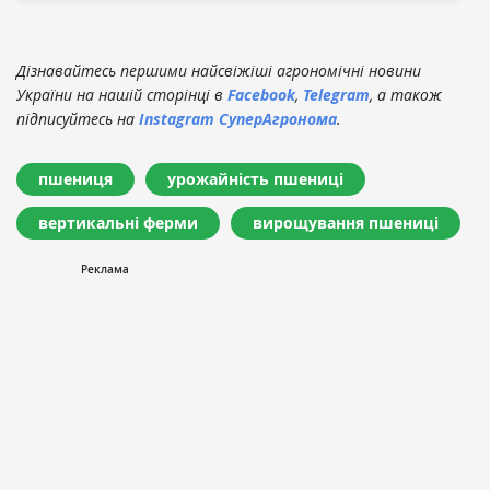
Дізнавайтесь першими найсвіжіші агрономічні новини
України на нашій сторінці в
Facebook
,
Telegram
, а також
підписуйтесь на
Instagram СуперАгронома
.
пшениця
урожайність пшениці
вертикальні ферми
вирощування пшениці