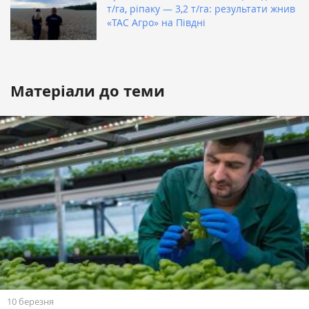
т/га, ріпаку — 3,2 т/га: результати жнив
«ТАС Агро» на Півдні
Матеріали до теми
10 березня