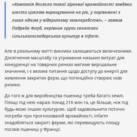
«Компанія досягла такої зіркової врожайності завдяки
шести циклам вирощування на рік, у порівнянні з
лише одним у відкритому землеробстві», – заявив
Падрейк Флуд, керівник групи генетики
сільськогосподарських культур в Infarm.
Але в реальному житті виклики залишаються величезними.
Досягнення масштабу та утримання низьких витрат для
конкуренції на товарних ринках матиме вирішальне
значення, і є велике питання щодо доступу до енергії для
живлення закритих ферм, що потенційно створює нові
ризики.
До того ж для виробництва пшениці треба багато землі.
Площі під нею наразі понад 216 млн га, це більше, ніж під
будь-якою іншою культурою. Щоб задовольнити поточні
потреби при прогнозованій врожайності, Infarm
знадобляться закриті ферми, які перевищують площу
посівів пшениці у Франції.