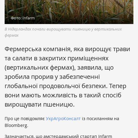
Фото: Infarm
В Нідерландах почали вирощувати пшеницю у вертикальних
фермах
Фермерська компанія, яка вирощує трави
та салати в закритих приміщеннях
(вертикальних фермах), заявила, що
зробила прорив у забезпеченні
глобальної продовольчої безпеки. Тепер
вони мають можливість в такий спосіб
вирощувати пшеницю.
Про це повідомляє
УкрАгроКонсалт
із посиланням на
Bloomberg.
Зазначається, що амстердамський стартап Infarm