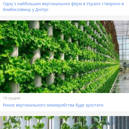
Одну з найбільших вертикальних ферм в Україні створено в
бомбосховищі у Дніпрі
19 грудня
Ринок вертикального землеробства буде зростати