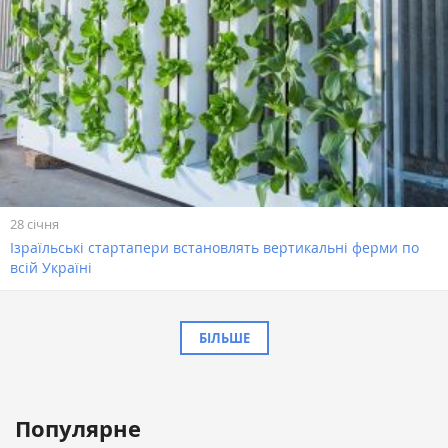
28 січня
Ізраїльські стартапери встановлять вертикальні ферми по
всій Україні
БІЛЬШЕ
Популярне