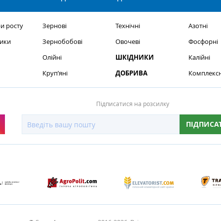
и росту
Зернові
Технічні
Азотні
ики
Зернобобові
Овочеві
Фосфорні
Олійні
ШКІДНИКИ
Калійні
Круп’яні
ДОБРИВА
Комплексн
Підписатися на розсилку
ПІДПИСА