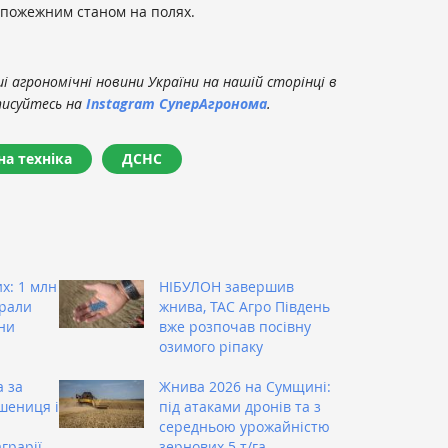
 пожежним станом на полях.
 агрономічні новини України на нашій сторінці в
писуйтесь на
Instagram СуперАгронома
.
а техніка
ДСНС
х: 1 млн
НІБУЛОН завершив
брали
жнива, ТАС Агро Південь
ни
вже розпочав посівну
озимого ріпаку
 за
Жнива 2026 на Сумщині:
шениця і
під атаками дронів та з
середньою урожайністю
грарії
зернових 5 т/га