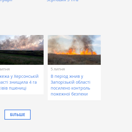
липня
5 липня
жежа у Херсонській
​В період жнив у
ласті знищила 4 га
Запорізькій області
сівів пшениці
посилено контроль
пожежної безпеки
БІЛЬШЕ