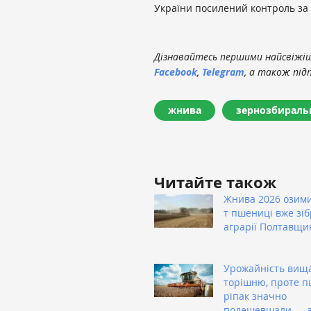
України посилений контроль за
Дізнавайтесь першими найсвіжіші
Facebook
,
Telegram
, а також під
жнива
зернозбиральн
Читайте також
Жнива 2026 озими
т пшениці вже зі
аграрії Полтавщи
Урожайність вища
торішню, проте п
ріпак значно
подешевшали — а