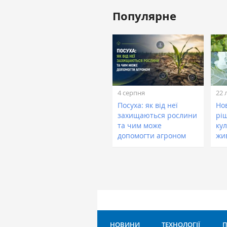
Популярне
4 серпня
22 
Посуха: як від неї
Нов
захищаються рослини
рі
та чим може
кул
допомогти агроном
жи
НОВИНИ
ТЕХНОЛОГІЇ
П