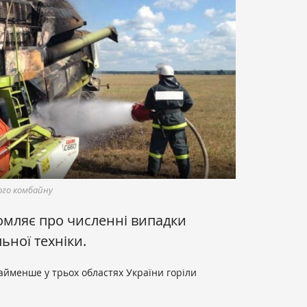
ого комбайну
омляє про численні випадки
ної техніки.
айменше у трьох областях України горіли