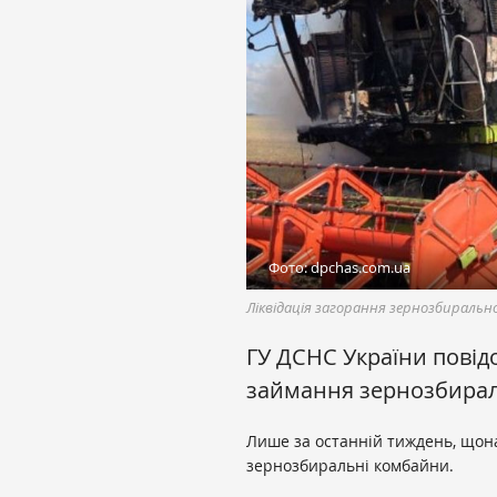
Фото: dpchas.com.ua
Ліквідація загорання зернозбиральн
ГУ ДСНС України
повід
займання зернозбираль
Лише за останній тиждень, щон
зернозбиральні комбайни.