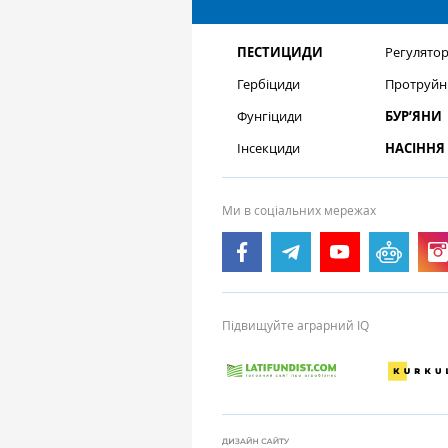
ПЕСТИЦИДИ
Регулятор
Гербіциди
Протруйн
Фунгіциди
БУР’ЯНИ
Інсекциди
НАСІННЯ
Ми в соціальних мережах
Підвищуйте аграрний IQ