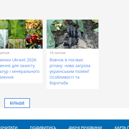
липня
16 липня
инки Ukravit 2026:
Вовчок в посівах
шення для захисту
ріпаку: нова загроза
ьтур і мінерального
українським полям?
влення
Особливості та
боротьба
БІЛЬШЕ
ОЧИТАТИ
ПОДИВИТИСЬ
ДІЮЧІ РЕЧОВИНИ
КАРТА 