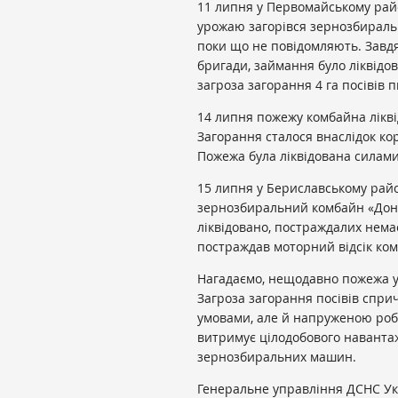
11 липня у Первомайському райо
урожаю загорівся зернозбирал
поки що не повідомляють. Завд
бригади, займання було ліквідо
загроза загорання 4 га посівів 
14 липня пожежу комбайна лікві
Загорання сталося внаслідок ко
Пожежа була ліквідована силам
15 липня у Бериславському район
зернозбиральний комбайн
«Дон
ліквідовано, постраждалих нема
постраждав моторний відсік ком
Нагадаємо, нещодавно пожежа у 
Загроза загорання посівів спр
умовами, але й напруженою роб
витримує цілодобового наванта
зернозбиральних машин.
Генеральне управління ДСНС Укр