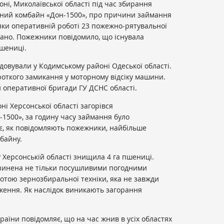
ні, Миколаївської області під час збирання
ьний комбайн
«Дон-1500»
, про причини займання
яки оперативній роботі 23 пожежно-рятувальної
вано. Пожежники повідомило, що існувала
пшениці.
довували у Кодимському районі Одеської області.
роткого замикання у моторному відсіку машини.
и оперативної бригади
ГУ ДСНС
області.
і Херсонської області загорівся
-1500», за годину часу займання було
є, як повідомляють пожежники, найбільше
байну.
Херсонській області знищила 4 га пшениці.
ичинена не тільки посушливими погодними
отою зернозбиральної техніки, яка не завжди
ження. Як наслідок виникають загорання
аїни повідомляє, що на час жнив в усіх областях