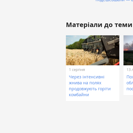
Матеріали до теми
1 серпня
13 
Через інтенсивні
По
жнива на полях
об
продовжують горіти
по
комбайни