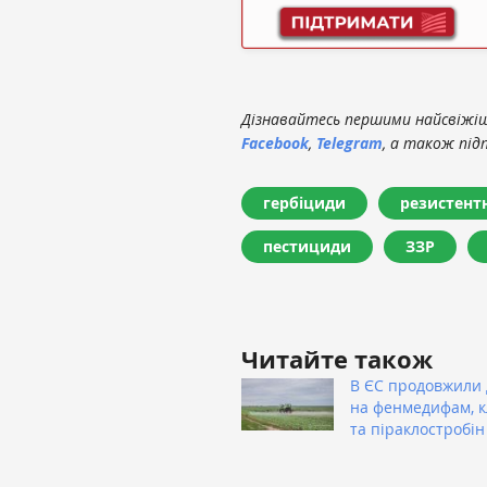
Дізнавайтесь першими найсвіжіші
Facebook
,
Telegram
, а також під
гербіциди
резистентн
пестициди
ЗЗР
Читайте також
В ЄС продовжили 
на фенмедифам, 
та піраклостробін