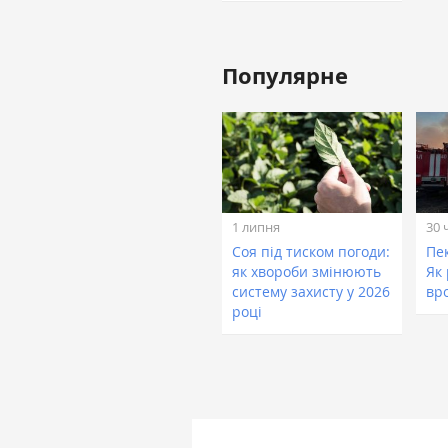
Популярне
1 липня
30 
Соя під тиском погоди:
Пе
як хвороби змінюють
Як
систему захисту у 2026
вр
році