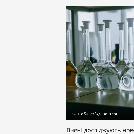
Фото: SuperAgronom.com
Вчені досліджують нов