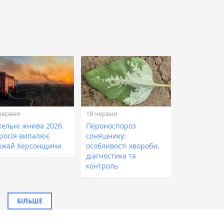
червня
18 червня
кельні жнива 2026.
Пероноспороз
 росія випалює
соняшнику:
ожай Херсонщини
особливості хвороби,
діагностика та
контроль
БІЛЬШЕ