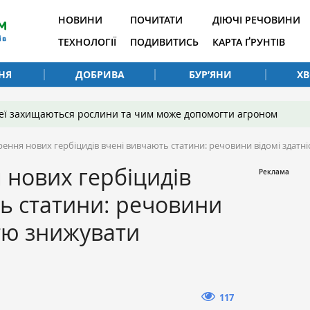
НОВИНИ
ПОЧИТАТИ
ДІЮЧІ РЕЧОВИНИ
ТЕХНОЛОГІЇ
ПОДИВИТИСЬ
КАРТА ҐРУНТІВ
НЯ
ДОБРИВА
БУР’ЯНИ
Х
 неї захищаються рослини та чим може допомогти агроном
рення нових гербіцидів вчені вивчають статини: речовини відомі здатн
 нових гербіцидів
ь статини: речовини
стю знижувати
117