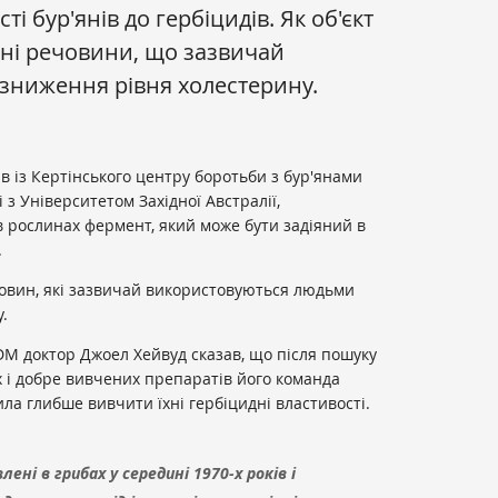
і бур'янів до гербіцидів. Як об'єкт
ні речовини, що зазвичай
зниження рівня холестерину.
ів із Кертінського центру боротьби з бур'янами
 з Університетом Західної Австралії,
 рослинах фермент, який може бути задіяний в
.
човин, які зазвичай використовуються людьми
.
DM доктор Джоел Хейвуд сказав, що після пошуку
х і добре вивчених препаратів його команда
ла глибше вивчити їхні гербіцидні властивості.
ні в грибах у середині 1970-х років і