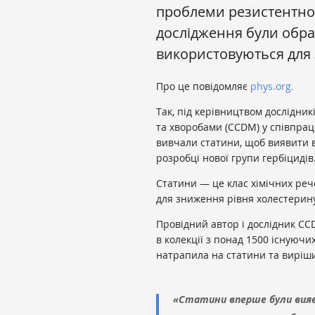
проблеми резистентност
дослідження були обра
використовуються для 
Про це повідомляє
phys.org.
Так, під керівництвом дослідник
та хворобами (CCDM) у співпраці
вивчали статини, щоб виявити в
розробці нової групи гербіцидів
Статини — це клас хімічних ре
для зниження рівня холестерину
Провідний автор і дослідник CC
в колекції з понад 1500 існуючи
натрапила на статини та виріши
«Статини вперше були виявле