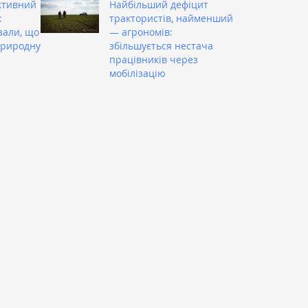
ктивний
Найбільший дефіцит
:
трактористів, найменший
зали, що
— агрономів:
природну
збільшується нестача
працівників через
мобілізацію