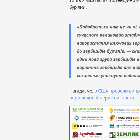
типів хімікатів, які потенційно
бур’яни.
«Подобається нам це чи ні,
сучасного великомасштабног
використання ключових гер
до гербіцидів бур’янів, — с
одна нова група гербіцидів 
варіантів гербіцидів для ви
ми хочемо уникнути подальш
Нагадаємо,
в США провели випро
оприлюднені перші висновки
.