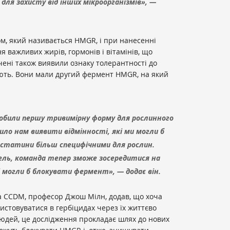
ля захисту від інших мікроорганізмів», —
м, який називається HMGR, і при нанесенні
 важливих жирів, гормонів і вітамінів, що
ені також виявили ознаку толерантності до
ляють. Вони мали другий фермент HMGR, на який
робили першу тривимірну форму для рослинного
ло нам виявити відмінності, які ми могли б
статини більш специфічними для рослин.
ль, команда тепер зможе зосередитися на
і могли б блокувати фермент», — додає він.
а CCDM, професор Джош Мілн, додав, що хоча
истовуватися в гербіцидах через їх життєво
людей, це дослідження прокладає шлях до нових