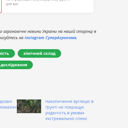
для вас
 агрономічні новини України на нашій сторінці в
писуйтесь на
Instagram СуперАгронома
.
ість
хімічний склад
дослідження
дозвіл
Накопичення вуглецю в
кломазон
ґрунті не покращує
родючість в умовах
екстремальної спеки