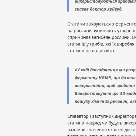
використовуються грибами д
сказав доктор Хейвуд.
Статини зв’язуються з ферменто
на рослини зупиняють утворення
спричиняє загибель рослини. Вч
статинів у грибів, які їх вироб
статини не впливають.
«У ході дослідження ми роз
ферменту HGMR, що дозволи
використати, щоб зробити 
Використовуючи цю 3D-моде
пошуку хімічних речовин, як
Співавтор і заступник директор
статини навряд чи будуть викор
важливе значення як ліків для 