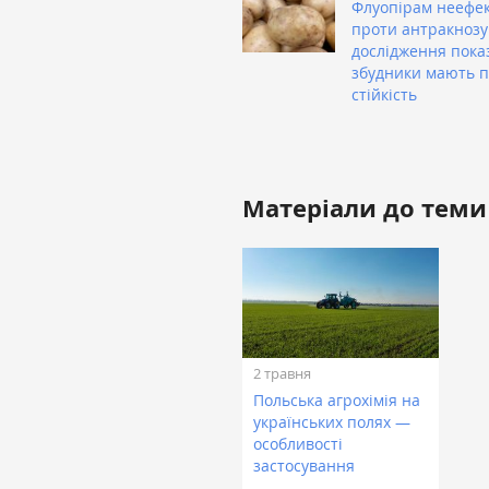
Флуопірам неефе
проти антракнозу
дослідження пока
збудники мають 
стійкість
Матеріали до теми
2 травня
Польська агрохімія на
українських полях —
особливості
застосування