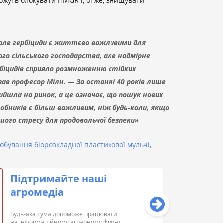
 можуть блокувати HMGR і, отже, знищувати
 але гербіциди є життєво важливими для
о сільського господарства, але надмірне
біцидів сприяло розмноженню стійких
казав професор Мілн. — За останні 40 років лише
вийшла на ринок, а це означає, що пошук нових
робників є більш важливим, ніж будь-коли, якщо
ого стресу для продовольчої безпеки»
бування біорозкладної пластикової мульчі,
Підтримайте наші
агромедіа
Будь-яка сума допоможе працювати
на інформаційному аграрному фронті