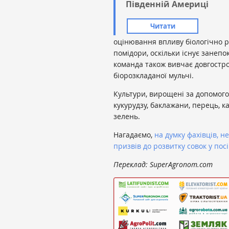
Південній Америці
Читати
оцінювання впливу біологічно р
помідори, оскільки існує занепо
команда також вивчає довгостро
біорозкладаної мульчі.
Культури, вирощені за допомого
кукурудзу, баклажани, перець, к
зелень.
Нагадаємо,
на думку фахівців, н
призвів до розвитку совок у пос
Переклад: SuperAgronom.com