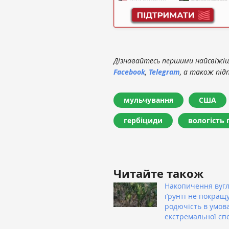
Дізнавайтесь першими найсвіжіші
Facebook
,
Telegram
, а також під
мульчування
США
гербіциди
вологість 
Читайте також
Накопичення вуг
ґрунті не покращ
родючість в умов
екстремальної сп