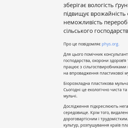
зберігає вологість ґру
підвищує врожайність о
неможливість переробк
сільського господарст
Про це повідомляє
phys.org.
Для цього помічник консультанта
господарства, охорони здоров’я
працює з сільгоспвиробниками 
на впровадження пластикової мул
Біорозкладна пластикова мульча 
Сьогодні це екологічно чиста т
мульчі.
Дослідження підкреслюють нега
середовище. Крім того, видаленн
дороговартісним і трудомістким
культур, розпушування країв пла