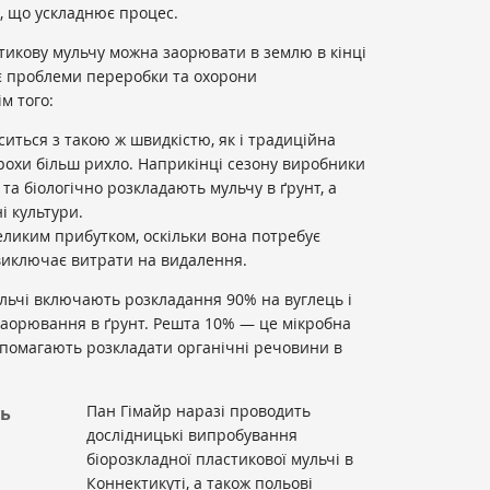
и, що ускладнює процес.
стикову мульчу можна заорювати в землю в кінці
ає проблеми переробки та охорони
м того:
иться з такою ж швидкістю, як і традиційна
рохи більш рихло. Наприкінці сезону виробники
та біологічно розкладають мульчу в ґрунт, а
і культури.
еликим прибутком, оскільки вона потребує
виключає витрати на видалення.
ульчі включають розкладання 90% на вуглець і
 заорювання в ґрунт. Решта 10% — це мікробна
 допомагають розкладати органічні речовини в
Пан Гімайр наразі проводить
ь
дослідницькі випробування
біорозкладної пластикової мульчі в
Коннектикуті, а також польові