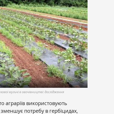
ової мульчі в овочівництві: дослідження
то аграріїв використовують
 зменшує потребу в гербіцидах,