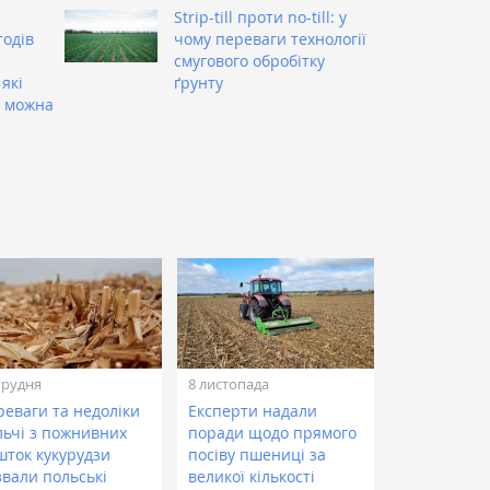
Strip-till проти no-till: у
тодів
чому переваги технології
смугового обробітку
які
ґрунту
 можна
грудня
8 листопада
реваги та недоліки
Експерти надали
льчі з пожнивних
поради щодо прямого
шток кукурудзи
посіву пшениці за
звали польські
великої кількості