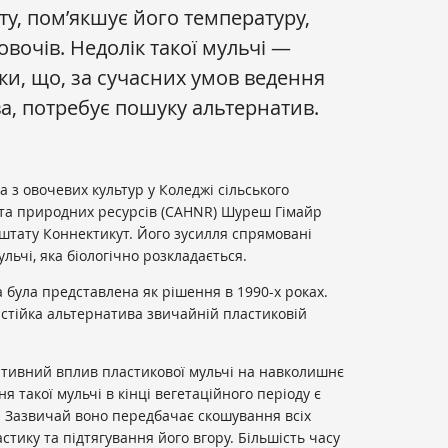
нту, пом’якшує його температуру,
вочів. Недолік такої мульчі —
и, що, за сучасних умов ведення
ва, потребує пошуку альтернатив.
 з овочевих культур у Коледжі сільського
 та природних ресурсів (CAHNR) Шуреш Гімайр
штату Коннектикут. Його зусилля спрямовані
ьчі, яка біологічно розкладається.
була представлена ​​як рішення в 1990-х роках.
а стійка альтернатива звичайній пластиковій
тивний вплив пластикової мульчі на навколишнє
я такої мульчі в кінці вегетаційного періоду є
. Зазвичай воно передбачає скошування всіх
стику та підтягування його вгору. Більшість часу