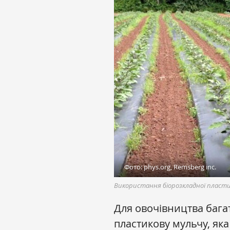
Фото: phys.org, Remsberg inc.
Використання біорозкладної пластик
Для овочівництва бага
пластикову мульчу, яка