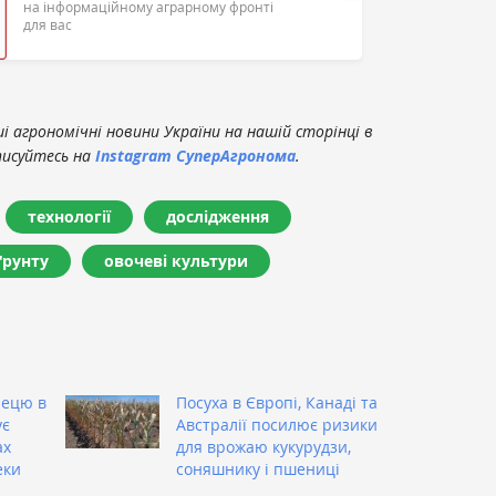
на інформаційному аграрному фронті
для вас
 агрономічні новини України на нашій сторінці в
писуйтесь на
Instagram СуперАгронома
.
технології
дослідження
ґрунту
овочеві культури
лецю в
Посуха в Європі, Канаді та
ує
Австралії посилює ризики
ах
для врожаю кукурудзи,
еки
соняшнику і пшениці