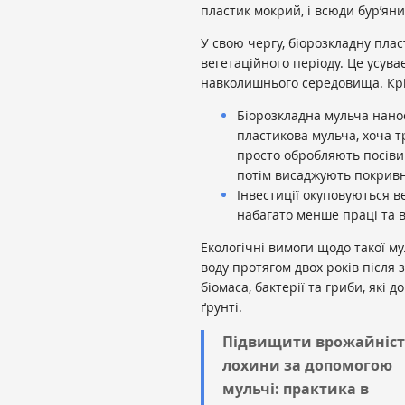
пластик мокрий, і всюди бур’ян
У свою чергу, біорозкладну пла
вегетаційного періоду. Це усув
навколишнього середовища. Крі
Біорозкладна мульча нанос
пластикова мульча, хоча т
просто обробляють посіви 
потім висаджують покривн
Інвестиції окуповуються в
набагато менше праці та 
Екологічні вимоги щодо такої м
воду протягом двох років після
біомаса, бактерії та гриби, які
ґрунті.
Підвищити врожайніст
лохини за допомогою
мульчі: практика в