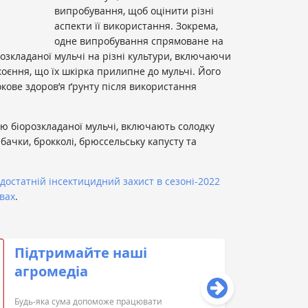
випробування, щоб оцінити різні
аспекти її використання. Зокрема,
одне випробування спрямоване на
озкладаної мульчі на різні культури, включаючи
коєння, що їх шкірка прилипне до мульчі. Його
кове здоров’я ґрунту після використання
ю біорозкладаної мульчі, включають солодку
абачки, брокколі, брюссельську капусту та
едостатній інсектицидний захист в сезоні-2022
івах
.
Підтримайте наші
агромедіа
Будь-яка сума допоможе працювати