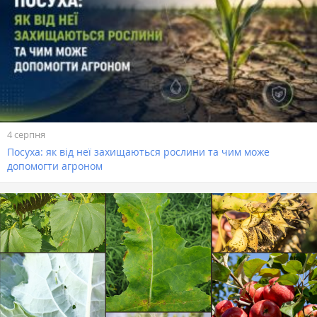
4 серпня
Посуха: як від неї захищаються рослини та чим може
допомогти агроном