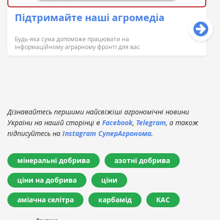
Підтримайте наші агромедіа
Будь-яка сума допоможе працювати на
інформаційному аграрному фронті для вас
Дізнавайтесь першими найсвіжіші агрономічні новини
України на нашій сторінці в
Facebook
,
Telegram
, а також
підписуйтесь на
Instagram СуперАгронома
.
мінеральні добрива
азотні добрива
ціни на добрива
ціни
аміачна селітра
карбамід
КАС