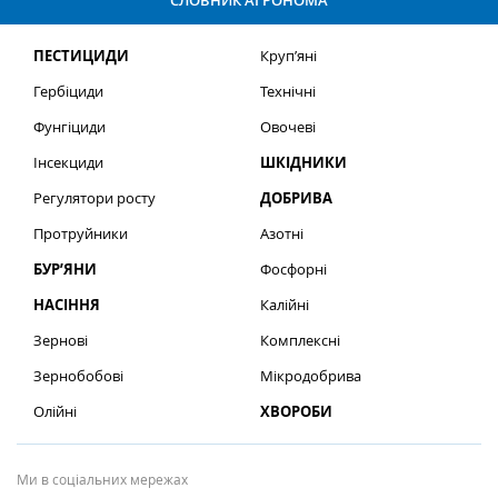
СЛОВНИК АГРОНОМА
ПЕСТИЦИДИ
Круп’яні
Гербіциди
Технічні
Фунгіциди
Овочеві
Інсекциди
ШКІДНИКИ
Регулятори росту
ДОБРИВА
Протруйники
Азотні
БУР’ЯНИ
Фосфорні
НАСІННЯ
Калійні
Зернові
Комплексні
Зернобобові
Мікродобрива
Олійні
ХВОРОБИ
Ми в соціальних мережах