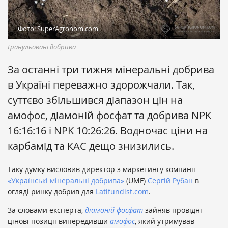
Фото: SuperAgronom.com
Гранульовані добрива
За останні три тижня мінеральні добрива
в Україні переважно здорожчали. Так,
суттєво збільшився діапазон цін на
амофос, діамоній фосфат та добрива NPK
16:16:16 і NPK 10:26:26. Водночас ціни на
карбамід та КАС дещо знизились.
Таку думку висловив директор з маркетингу компанії
«Українські мінеральні добрива»
(UMF)
Сергій Рубан
в
огляді ринку добрив для
Latifundist.com
.
За словами експерта,
діамоній фосфат
зайняв провідні
цінові позиції випередивши
амофос
, який утримував