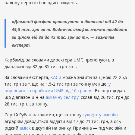
пальму першості не один тиждень.
«Діамоній фосфат пропонують в діапазоні від 42 до
49,5 тис. грн за т. Водночас амофос можна придбати
за ціною від 38 до 45 тис. грн за т», — зазначив
експерт.
Карбамід, за словами директора UMF, пропонують в
діапазоні від 32 до 35 тис. грн за т.
За словами експерта,
КАСи
можна знайти за ціною 22-25,5
тис. грн за т, що на 1,5-2 тис грн за тонну менше,
у
порівнянні з прайсами UMF від 16 травня
. Експерт додав,
що діапазон цін на
аміачну селітру.
склав від 26 тис. грн до
28 тис. грн. за тонну.
Сергій Рубан наголосив, що за тонну
сульфату амонію
аграріям доводиться віддати від 17 до 21 тис. грн, а ось
рідкий
аміак
відсутній на ринку. Причина — під час війни
речовина становить підвищену небезпеку.