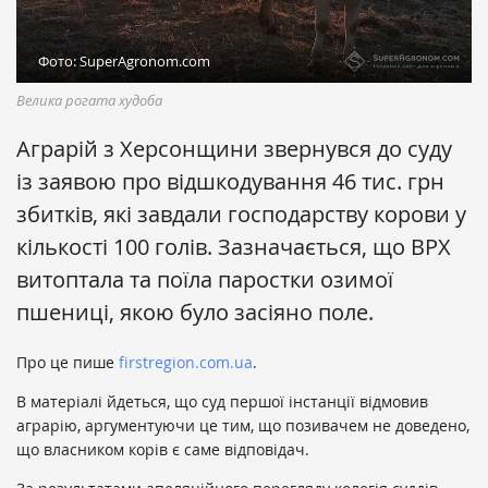
Фото: SuperAgronom.com
Велика рогата худоба
Аграрій з Херсонщини звернувся до суду
із заявою про відшкодування 46 тис. грн
збитків, які завдали господарству корови у
кількості 100 голів. Зазначається, що ВРХ
витоптала та поїла паростки озимої
пшениці, якою було засіяно поле.
Про це пише
firstregion.com.ua
.
В матеріалі йдеться, що суд першої інстанції відмовив
аграрію, аргументуючи це тим, що позивачем не доведено,
що власником корів є саме відповідач.