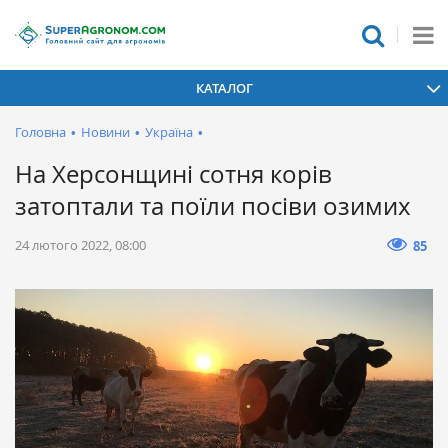
КАТАЛОГ
Головна
•
Новини
•
Україна
•
На Херсонщині сотня корів
затоптали та поїли посіви озимих
24 лютого 2022, 08:00
85