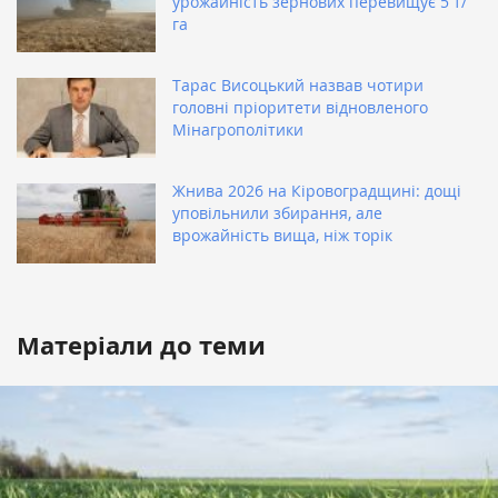
урожайність зернових перевищує 5 т/
га
Тарас Висоцький назвав чотири
головні пріоритети відновленого
Мінагрополітики
Жнива 2026 на Кіровоградщині: дощі
уповільнили збирання, але
врожайність вища, ніж торік
Матеріали до теми