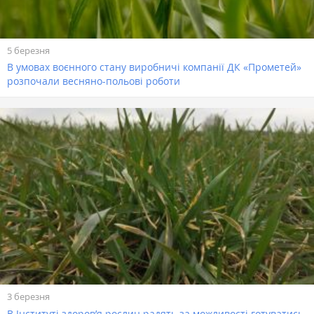
5 березня
В умовах воєнного стану виробничі компанії ДК «Прометей»
розпочали весняно-польові роботи
3 березня
В Інституті здоров’я рослин радять за можливості готуватись