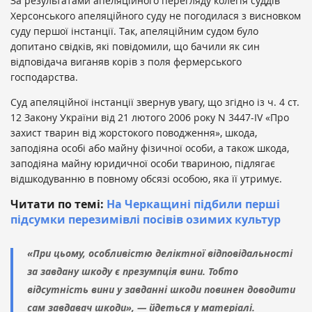
За результатами апеляційного перегляду колегія суддів
Херсонського апеляційного суду не погодилася з висновком
суду першої інстанції. Так, апеляційним судом було
допитано свідків, які повідомили, що бачили як син
відповідача виганяв корів з поля фермерського
господарства.
Суд апеляційної інстанції звернув увагу, що згідно із ч. 4 ст.
12 Закону України від 21 лютого 2006 року N 3447-IV «Про
захист тварин від жорстокого поводження», шкода,
заподіяна особі або майну фізичної особи, а також шкода,
заподіяна майну юридичної особи твариною, підлягає
відшкодуванню в повному обсязі особою, яка її утримує.
Читати по темі:
На Черкащині підбили перші
підсумки перезимівлі посівів озимих культур
«При цьому, особливістю деліктної відповідальності
за завдану шкоду є презумпція вини. Тобто
відсутність вини у завданні шкоди повинен доводити
сам завдавач шкоди», — йдеться у матеріалі.