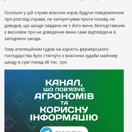
Оскільки у цій справі власник корів, будучи повідомленим
про розгляд справи, не заперечував проти позову, не
доводив, що шкоди завдано не з його вини, безпідставним
є висновок про не доведення вини саме відповідача в
заподіянні шкоди.
Тому апеляційним судом на користь фермерського
господарства було стягнуто з власника худоби майнову
шкоду в сумі понад 46 тис. грн.