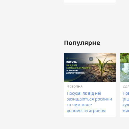
Популярне
4 серпня
22 
Посуха: як від неї
Нов
захищаються рослини
рі
та чим може
кул
допомогти агроном
жи