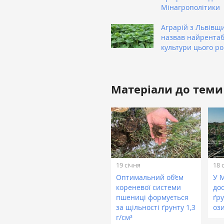
Мінагрополітики
Аграрій з Львівщ
назвав найрентаб
культури цього ро
Матеріали до теми
19 січня
18 
Оптимальний об’єм
У 
кореневої системи
дос
пшениці формується
ґру
за щільності ґрунту 1,3
оз
г/см³