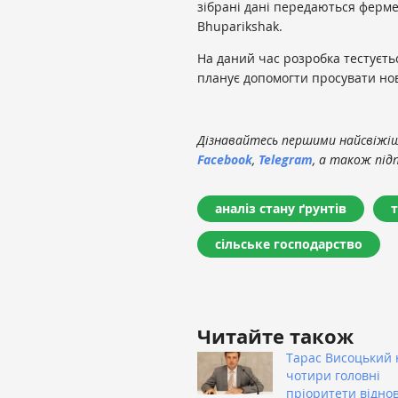
зібрані дані передаються ферм
Bhuparikshak.
На даний час розробка тестуєтьс
планує допомогти просувати нов
Дізнавайтесь першими найсвіжіші
Facebook
,
Telegram
, а також під
аналіз стану ґрунтів
т
сільське господарство
Читайте також
Тарас Висоцький 
чотири головні
пріоритети відно