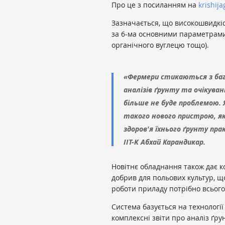
Про це з посиланням на
krishij
Зазначається, що високошвидкіс
за 6-ма основними параметрами
органічного вуглецю тощо).
«Фермери стикаються з баг
аналізів ґрунту та очікуван
більше не буде проблемою. Я 
такого нового пристрою, 
здоров'я їхнього ґрунту пр
IIT-K Абхай Карандикар.
Новітнє обладнання також дає к
добрив для польових культур, щ
роботи приладу потрібно всього
Система базується на технології
комплексні звіти про аналіз ґру