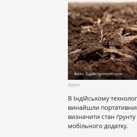
Фото: SuperAgronom.com
Ґрунт
В Індійському технологі
винайшли портативний
визначити стан ґрунту 
мобільного додатку.