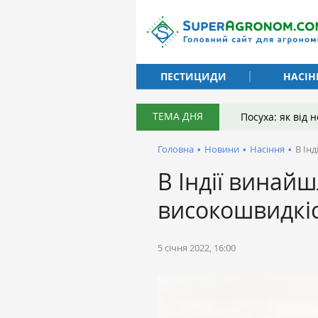
ПЕСТИЦИДИ
НАСІН
ТЕМА ДНЯ
Посуха: як від
Головна
•
Новини
•
Насіння
•
В Ін
В Індії винай
високошвидкіс
5 січня 2022, 16:00