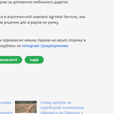
ерам за допомогою мобільного додатка
я в агротехнічній компанії AgroNxt Services, яка
е рішення для аграріїв на ринку.
 агрономічні новини України на нашій сторінці в
писуйтесь на
Instagram СуперАгронома
.
ехнології
Індія
назвав
Озиму цибулю за
корейською технологією
вленого
збирають на Одещині з