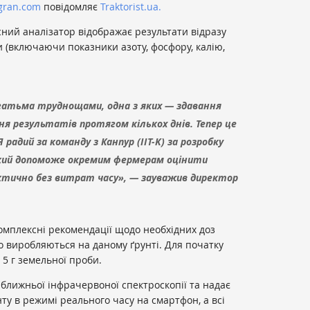
agran.com
повідомляє
Traktorist.ua.
ний аналізатор відображає результати відразу
 (включаючи показники азоту, фосфору, калію,
атьма труднощами, одна з яких — здавання
ня результатів протягом кількох днів. Тепер це
радий за команду з Канпур (IIT-K) за розробку
який допоможе окремим фермерам оцінити
актично без витрат часу», — зауважив директор
омплексні рекомендації щодо необхідних доз
о виробляються на даному ґрунті. Для початку
 5 г земельної проби.
 ближньої інфрачервоної спектроскопії та надає
нту в режимі реального часу на смартфон, а всі