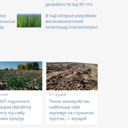
урожайністю від 90 т/га
ини
В Індії вперше розробили
ельніші
високоекологічний
ку
інсектицид піоксаніліпрол
січня
31 грудня
МХП поділилися
Точне землеробство
відом обробітку
найбільше себе
нту під сівбу
окуповує на строкатих
имих культур
ґрунтах, — аграрій