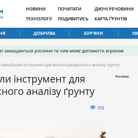
НОВИНИ
ПОЧИТАТИ
ДІЮЧІ РЕЧОВИНИ
ТЕХНОЛОГІЇ
ПОДИВИТИСЬ
КАРТА ҐРУНТІВ
НЯ
ДОБРИВА
БУР’ЯНИ
Х
 неї захищаються рослини та чим може допомогти агроном
дії винайшли інструмент для високошвидкісного аналізу ґрунту
шли інструмент для
ного аналізу ґрунту
212