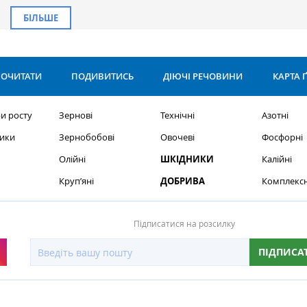
БІЛЬШЕ
ОЧИТАТИ
ПОДИВИТИСЬ
ДІЮЧІ РЕЧОВИНИ
КАРТА 
и росту
Зернові
Технічні
Азотні
ики
Зернобобові
Овочеві
Фосфорні
Олійні
ШКІДНИКИ
Калійні
Круп’яні
ДОБРИВА
Комплексн
Підписатися на розсилку
ПІДПИСА