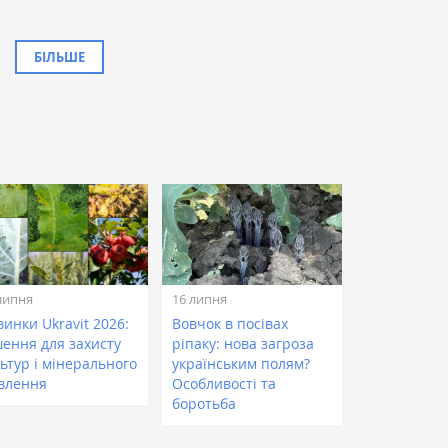
БІЛЬШЕ
липня
16 липня
инки Ukravit 2026:
Вовчок в посівах
шення для захисту
ріпаку: нова загроза
ьтур і мінерального
українським полям?
влення
Особливості та
боротьба