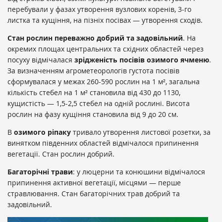
перебували у фазах утворення вузлових коренів, 3-го
листка та кущіння, на пізніх посівах — утворення сходів.
Стан рослин
переважно добрий та задовільний
. На
окремих площах центральних та східних областей через
посуху відмічалася
зрідженість посівів озимого ячменю
.
За визначенням агрометеорологів густота посівів
сформувалася у межах 260-590 рослин на 1 м², загальна
кількість стебел на 1 м² становила від 430 до 1130,
кущистість — 1,5-2,5 стебел на одній рослині. Висота
рослин на фазу кущіння становила від 9 до 20 см.
В
озимого ріпаку
тривало утворення листової розетки, за
винятком південних областей відмічалося припинення
вегетації. Стан рослин добрий.
Багаторічні трави
: у люцерни та конюшини відмічалося
припинення активної вегетації, місцями — перше
стравлювання. Стан багаторічних трав добрий та
задовільний.