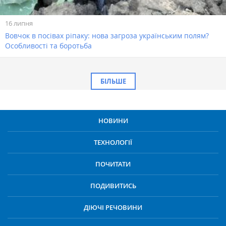
16 липня
Вовчок в посівах ріпаку: нова загроза українським полям?
Особливості та боротьба
БІЛЬШЕ
НОВИНИ
ТЕХНОЛОГІЇ
ПОЧИТАТИ
ПОДИВИТИСЬ
ДІЮЧІ РЕЧОВИНИ