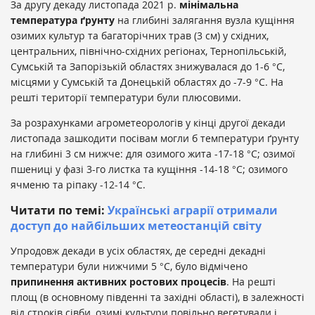
За другу декаду листопада 2021 р.
мінімальна
температура ґрунту
на глибині залягання вузла кущіння
озимих культур та багаторічних трав (3 см) у східних,
центральних, північно-східних регіонах, Тернопільській,
Сумській та Запорізькій областях знижувалася до 1-6 °С,
місцями у Сумській та Донецькій областях до -7-9 °С. На
решті території температури були плюсовими.
За розрахунками агрометеорологів у кінці другої декади
листопада зашкодити посівам могли б температури ґрунту
на глибині 3 см нижче: для озимого жита -17-18 °С; озимої
пшениці у фазі 3-го листка та кущіння -14-18 °С; озимого
ячменю та ріпаку -12-14 °С.
Читати по темі:
Українські аграрії отримали
доступ до найбільших метеостанцій світу
Упродовж декади в усіх областях, де середні декадні
температури були нижчими 5 °С, було відмічено
припинення активних ростових процесів
. На решті
площ (в основному південні та західні області), в залежності
від строків сівби, озимі культури повільно вегетували і