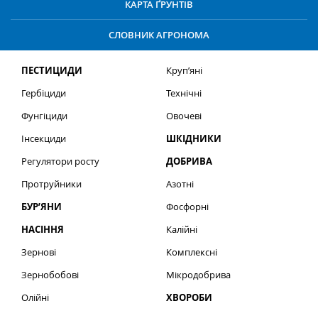
КАРТА ҐРУНТІВ
СЛОВНИК АГРОНОМА
ПЕСТИЦИДИ
Круп’яні
Гербіциди
Технічні
Фунгіциди
Овочеві
Інсекциди
ШКІДНИКИ
Регулятори росту
ДОБРИВА
Протруйники
Азотні
БУР’ЯНИ
Фосфорні
НАСІННЯ
Калійні
Зернові
Комплексні
Зернобобові
Мікродобрива
Олійні
ХВОРОБИ