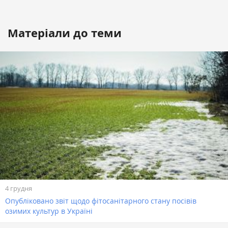
Матеріали до теми
4 грудня
Опубліковано звіт щодо фітосанітарного стану посівів
озимих культур в Україні