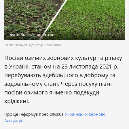
Фото: SuperAgronom.com
Озимі зернові культури та ріпак
Посіви озимих зернових культур та ріпаку
в Україні, станом на 23 листопада 2021 р.,
перебувають здебільшого в доброму та
задовільному стані. Через посуху пізні
посіви озимого ячменю подекуди
зріджені.
Про це інформує прес-служба
Української зернової
Асоціації
.