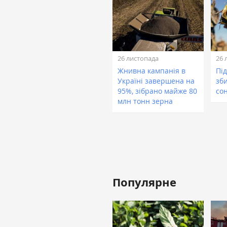
26 листопада
26 
Жнивна кампанія в
Пі
Україні завершена на
зб
95%, зібрано майже 80
со
млн тонн зерна
Популярне