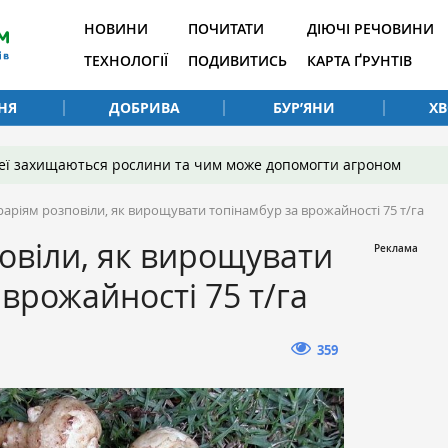
НОВИНИ
ПОЧИТАТИ
ДІЮЧІ РЕЧОВИНИ
ТЕХНОЛОГІЇ
ПОДИВИТИСЬ
КАРТА ҐРУНТІВ
НЯ
ДОБРИВА
БУР’ЯНИ
Х
 неї захищаються рослини та чим може допомогти агроном
раріям розповіли, як вирощувати топінамбур за врожайності 75 т/га
овіли, як вирощувати
 врожайності 75 т/га
359