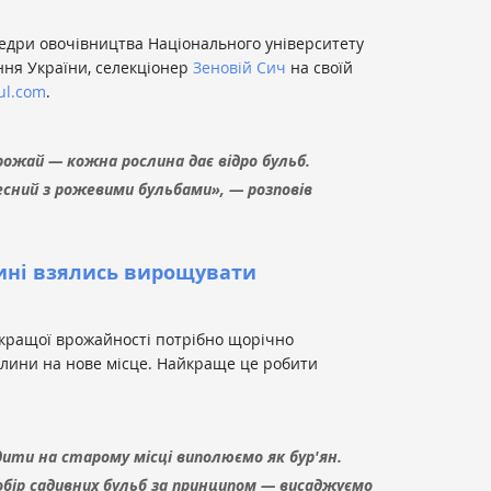
федри овочівництва Національного університету
ння України, селекціонер
Зеновій Сич
на своїй
ul.com
.
рожай — кожна рослина дає відро бульб.
сний з рожевими бульбами», — розповів
ині взялись вирощувати
и кращої врожайності потрібно щорічно
слини на нове місце. Найкраще це робити
дити на старому місці виполюємо як бур'ян.
бір садивних бульб за принципом — висаджуємо