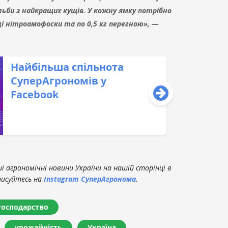
льби з найкращих кущів. У кожну ямку потрібно
і нітроамофоски та по 0,5 кг перегною», —
Найбільша спільнота
СуперАгрономів у
Facebook
 агрономічні новини України на нашій сторінці в
писуйтесь на
Instagram СуперАгронома
.
 господарство
урожайність
Україна