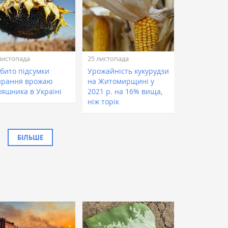
листопада
25 листопада
дбито підсумки
Урожайність кукурудзи
ирання врожаю
на Житомирщині у
няшника в Україні
2021 р. на 16% вища,
ніж торік
БІЛЬШЕ