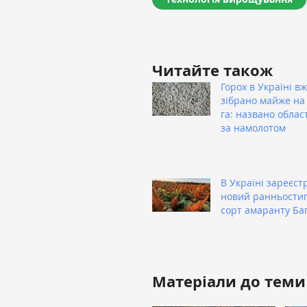
Читайте також
Горох в Україні в
зібрано майже на 
га: названо облас
за намолотом
В Україні зареєст
новий ранньости
сорт амаранту Ба
Матеріали до теми