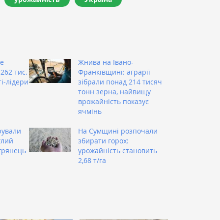
же
Жнива на Івано-
262 тис.
Франківщині: аграрії
ті-лідери
зібрали понад 214 тисяч
тонн зерна, найвищу
врожайність показує
ячмінь
рували
На Сумщині розпочали
глий
збирати горох:
грянець
урожайність становить
2,68 т/га