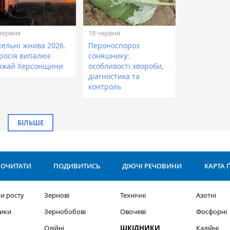
червня
18 червня
кельні жнива 2026.
Пероноспороз
 росія випалює
соняшнику:
ожай Херсонщини
особливості хвороби,
діагностика та
контроль
БІЛЬШЕ
ОЧИТАТИ
ПОДИВИТИСЬ
ДІЮЧІ РЕЧОВИНИ
КАРТА 
и росту
Зернові
Технічні
Азотні
ики
Зернобобові
Овочеві
Фосфорні
Олійні
ШКІДНИКИ
Калійні