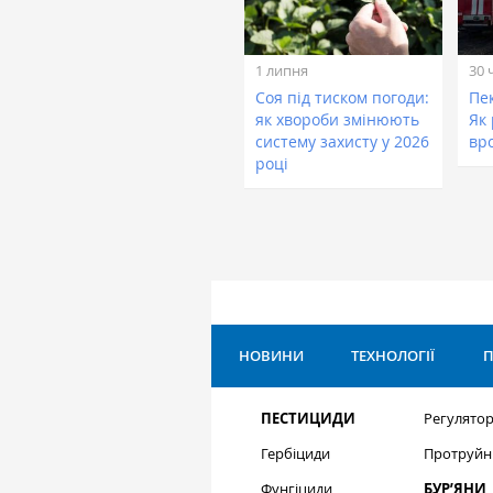
1 липня
30 
Соя під тиском погоди:
Пе
як хвороби змінюють
Як
систему захисту у 2026
вр
році
НОВИНИ
ТЕХНОЛОГІЇ
П
ПЕСТИЦИДИ
Регулятор
Гербіциди
Протруйн
Фунгіциди
БУР’ЯНИ