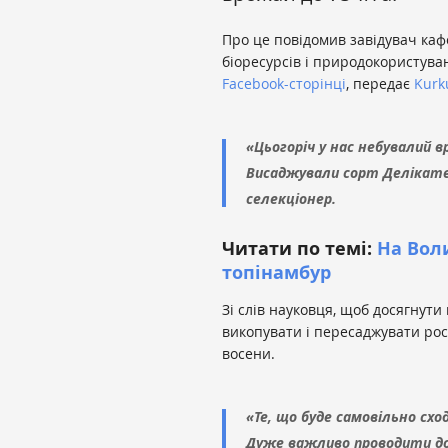
Про це повідомив завідувач ка
біоресурсів і природокористува
Facebook-сторінці
, передає
Kurk
«Цьогоріч у нас небувалий в
Висаджували сорт Делікате
селекціонер.
Читати по темі:
На Вол
топінамбур
Зі слів науковця, щоб досягнут
викопувати і пересаджувати ро
восени.
«Те, що буде самовільно схо
Дуже важливо проводити до