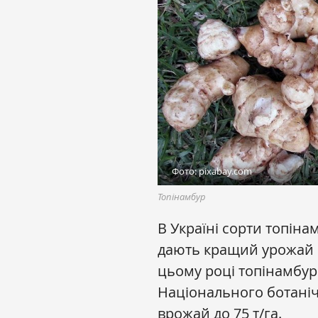
Фото: pixabay.com
Топінамбур
В Україні сорти топін
дають кращий урожай 
цьому році топінамбур 
Національного ботанічн
врожай до 75 т/га.