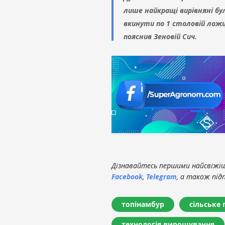
лише найкращі вирівняні бу
вкинути по 1 столовій ложц
пояснив Зеновій Сич.
Дізнавайтесь першими найсвіжіші
Facebook
,
Telegram
, а також під
топінамбур
сільське
технологія вирощування