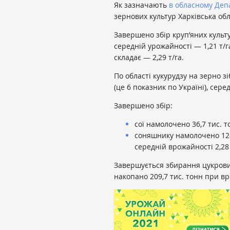
Як зазначають
в обласному Деп
зернових культур Харківська обл
Завершено збір круп’яних культу
середній урожайності — 1,21 т/г
складає — 2,29 т/га.
По області кукурудзу на зерно з
(це 6 показник по Україні), сере
Завершено збір:
сої намолочено 36,7 тис. т
соняшнику намолочено 1287
середній врожайності 2,28 
Завершується збирання цукрових 
накопано 209,7 тис. тонн при вр