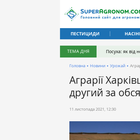
ПЕСТИЦИДИ
НАСІН
ТЕМА ДНЯ
Посуха: як від
Головна
•
Новини
•
Урожай
•
Агра
Аграрії Харкі
другий за обс
11 листопада 2021, 12:30