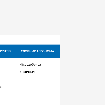
ҐРУНТІВ
СЛОВНИК АГРОНОМА
Мікродобрива
ХВОРОБИ
і