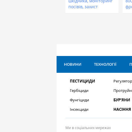
шкідника, моніторинг
800
посівів, захист
фр
НОВИНИ
ТЕХНОЛОГІЇ
П
ПЕСТИЦИДИ
Регулятор
Гербіциди
Протруйн
Фунгіциди
БУР’ЯНИ
Інсекциди
НАСІННЯ
Ми в соціальних мережах