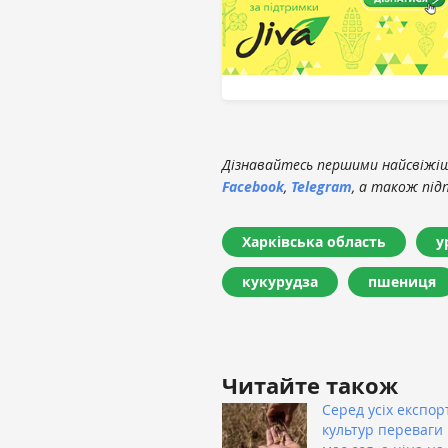
Дізнавайтесь першими найсвіжіші
Facebook
,
Telegram
, а також під
Харківська область
у
кукурудза
пшениця
Читайте також
Серед усіх експор
культур переваги 