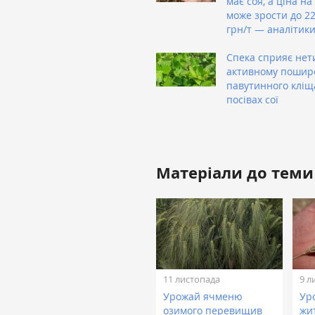
має соя, а ціна на
може зрости до 22
грн/т — аналітик
Спека сприяє нет
активному поши
павутинного кліщ
посівах сої
Матеріали до теми
11 листопада
9 л
Урожай ячменю
Ур
озимого перевищив
жи