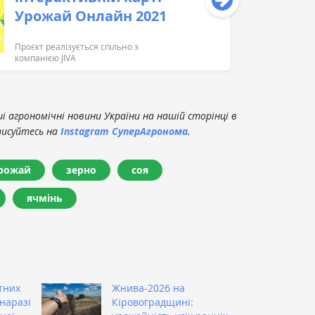
Урожай Онлайн 2021
Проєкт реалізується спільно з
компанією JIVA
 агрономічні новини України на нашій сторінці в
писуйтесь на
Instagram СуперАгронома
.
рожай
зерно
соя
ячмінь
тних
Жнива-2026 на
наразі
Кіровоградщині: