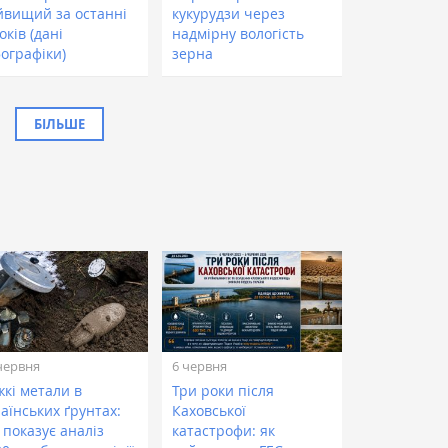
йвищий за останні
кукурудзи через
оків (дані
надмірну вологість
фографіки)
зерна
БІЛЬШЕ
червня
6 червня
жкі метали в
Три роки після
аїнських ґрунтах:
Каховської
 показує аналіз
катастрофи: як