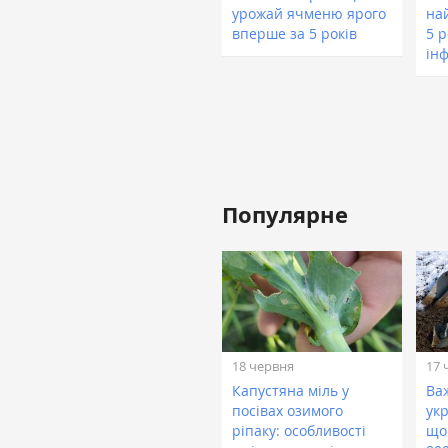
урожай ячменю ярого
на
вперше за 5 років
5 р
ін
Популярне
18 червня
17 
Капустяна міль у
Ва
посівах озимого
укр
ріпаку: особливості
що