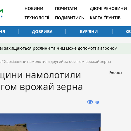
НОВИНИ
ПОЧИТАТИ
ДІЮЧІ РЕЧОВИНИ
ТЕХНОЛОГІЇ
ПОДИВИТИСЬ
КАРТА ҐРУНТІВ
НЯ
ДОБРИВА
БУР’ЯНИ
Х
 неї захищаються рослини та чим може допомогти агроном
рії Харківщини намолотили другий за обсягом врожай зерна
вщини намолотили
ягом врожай зерна
49