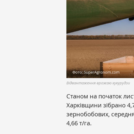
Фото: SuperAgronom.com
Відвантаження врожаю кукурудзи
Станом на початок ли
Харківщини зібрано 4,
зернобобових, середня
4,66 т/га.