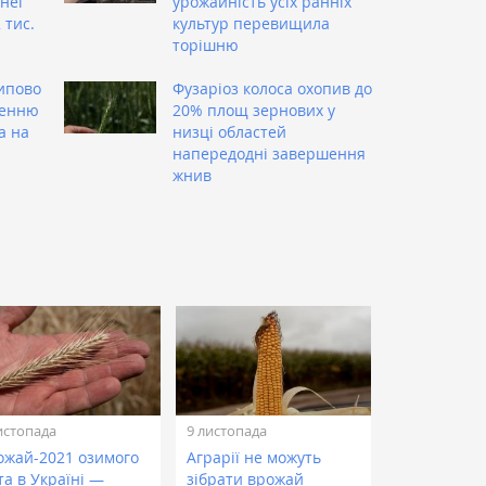
 неї
урожайність усіх ранніх
 тис.
культур перевищила
и
торішню
ипово
Фузаріоз колоса охопив до
ренню
20% площ зернових у
а на
низці областей
напередодні завершення
жнив
истопада
9 листопада
ожай-2021 озимого
Аграрії не можуть
та в Україні —
зібрати врожай