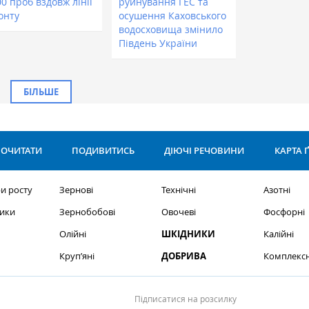
0 проб вздовж лінії
руйнування ГЕС та
онту
осушення Каховського
водосховища змінило
Південь України
БІЛЬШЕ
ОЧИТАТИ
ПОДИВИТИСЬ
ДІЮЧІ РЕЧОВИНИ
КАРТА 
и росту
Зернові
Технічні
Азотні
ики
Зернобобові
Овочеві
Фосфорні
Олійні
ШКІДНИКИ
Калійні
Круп’яні
ДОБРИВА
Комплексн
Підписатися на розсилку