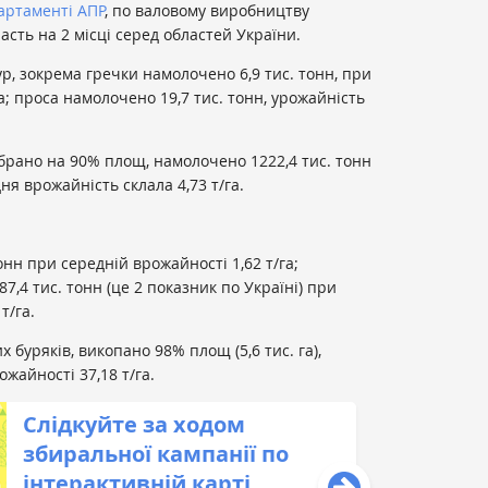
артаменті АПР
, по валовому виробництву
асть на 2 місці серед областей України.
р, зокрема гречки намолочено 6,9 тис. тонн, при
а; проса намолочено 19,7 тис. тонн, урожайність
ібрано на 90% площ, намолочено 1222,4 тис. тонн
дня врожайність склала 4,73 т/га.
онн при середній врожайності 1,62 т/га;
,4 тис. тонн (це 2 показник по Україні) при
т/га.
буряків, викопано 98% площ (5,6 тис. га),
ожайності 37,18 т/га.
Слідкуйте за ходом
збиральної кампанії по
інтерактивній карті