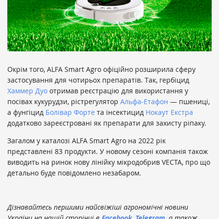
Окрім того, ALFA Smart Agro офіційно розширила сферу
застосування для чотирьох препаратів. Так, гербіцид
Хаммер Дуо
отримав реєстрацію для використання у
посівах кукурудзи, рістрегулятор
Альфа-Етафон
— пшениці,
а фунгіцид
Болівар Форте
та інсектицид
Нокаут Екстра
додатково зареєстровані як препарати для захисту ріпаку.
Загалом у каталозі ALFA Smart Agro на 2022 рік
представлені 83 продукти. У новому сезоні компанія також
виводить на ринок нову лінійку мікродобрив VECTA, про що
детально буде повідомлено незабаром.
Дізнавайтесь першими найсвіжіші агрономічні новини
України на нашій сторінці в
Facebook
,
Telegram
, а також