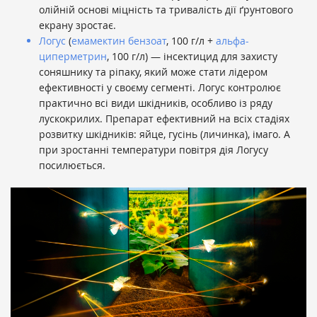
олійній основі міцність та тривалість дії ґрунтового
екрану зростає.
Логус
(
емамектин бензоат
, 100 г/л +
альфа-
циперметрин
, 100 г/л) — інсектицид для захисту
соняшнику та ріпаку, який може стати лідером
ефективності у своєму сегменті. Логус контролює
практично всі види шкідників, особливо із ряду
лускокрилих. Препарат ефективний на всіх стадіях
розвитку шкідників: яйце, гусінь (личинка), імаго. А
при зростанні температури повітря дія Логусу
посилюється.