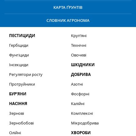
КАРТА ҐРУНТІВ
СЛОВНИК АГРОНОМА
ПЕСТИЦИДИ
Круп’яні
Гербіциди
Технічні
Фунгіциди
Овочеві
Інсекциди
ШКІДНИКИ
Регулятори росту
ДОБРИВА
Протруйники
Азотні
БУР’ЯНИ
Фосфорні
НАСІННЯ
Калійні
Зернові
Комплексні
Зернобобові
Мікродобрива
Олійні
ХВОРОБИ