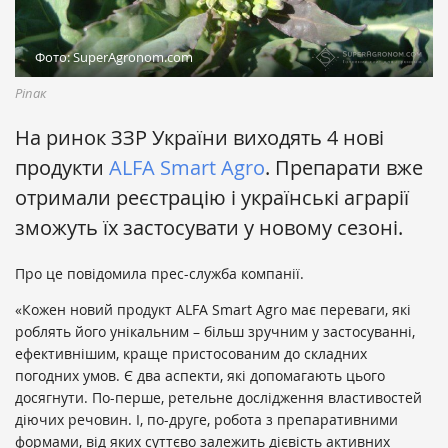
Фото: SuperAgronom.com
Ріпак
На ринок ЗЗР України виходять 4 нові
продукти
ALFA Smart Agro
. Препарати вже
отрима
ли реєстрацію і українські аграрії
зможуть їх застосувати у новому сезоні.
Про це повідомила прес-служба компанії.
«Кожен новий продукт ALFA Smart Agro має переваги, які
роблять його унікальним – більш зручним у застосуванні,
ефективнішим, краще пристосованим до складних
погодних умов. Є два аспекти, які допомагають цього
досягнути. По-перше, ретельне дослідження властивостей
діючих речовин. І, по-друге, робота з препаративними
формами, від яких суттєво залежить дієвість активних