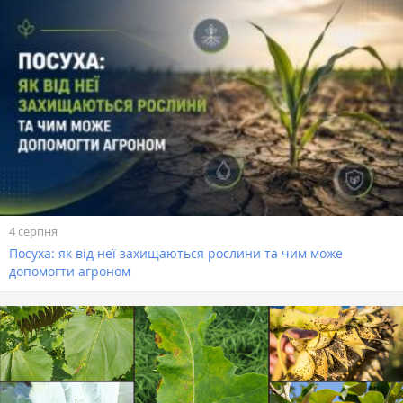
4 серпня
Посуха: як від неї захищаються рослини та чим може
допомогти агроном