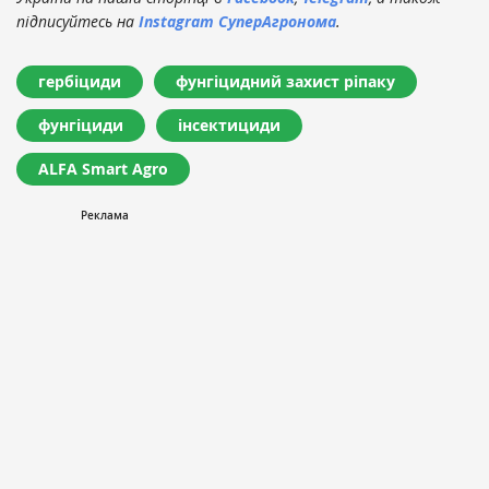
підписуйтесь на
Instagram СуперАгронома
.
гербіциди
фунгіцидний захист ріпаку
фунгіциди
інсектициди
ALFA Smart Agro