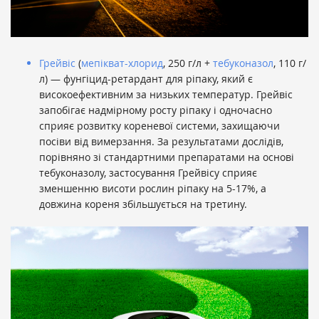
Грейвіс
(
мепікват-хлорид
, 250 г/л +
тебуконазол
, 110 г/
л) — фунгіцид-ретардант для ріпаку, який є
високоефективним за низьких температур. Грейвіс
запобігає надмірному росту ріпаку і одночасно
сприяє розвитку кореневої системи, захищаючи
посіви від вимерзання. За результатами дослідів,
порівняно зі стандартними препаратами на основі
тебуконазолу, застосування Грейвісу сприяє
зменшенню висоти рослин ріпаку на 5-17%, а
довжина кореня збільшується на третину.