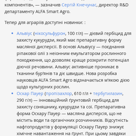
компонентів», — зазначив
Сергій Кнечунас
, директор R&D
департаменту ALFA Smart Agro.
Тепер для аграріїв доступні новинки: :
Альвіус
(
нікосульфурон
, 100 г/л) — дієвий гербіцид для
захисту кукурудзи, який має препаративну форму
масляної дисперсії. В основі Альвіусу — поєднання
ріпакової олії з неіонним емульгатором рослинного
походження, що дозволяє краще розкрити потенціал
діючої речовини. Альвіус активніше проникає в
тканини бур’янів та діє швидше. Нова розробка
науковців ALFA Smart Agro відзначається м'якою дією
щодо культурних рослин.
Оскар Пауер
(
пропізахлор
, 610 г/л +
тербутилазин
,
290 г/л) — інноваційний ґрунтовий гербіцид для
захисту соняшнику, кукурудзи та сої. Препаративна
форма Оскару Пауер — масляна дисперсія, що не
містить води та органічних розчинників. Відсутність
нафтопродуктів у формуляції Оскару Пауер знижує
хімічне навантаження на ґрунт. При цьому завдяки