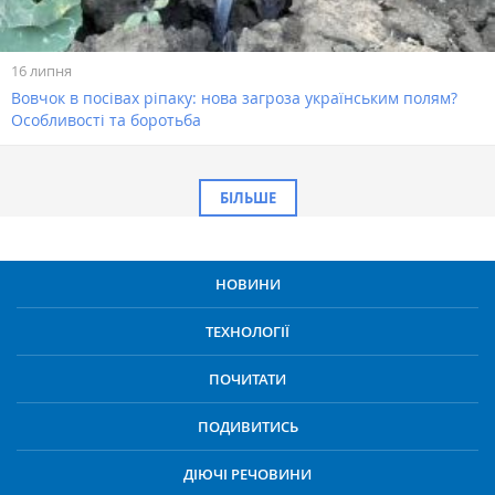
16 липня
Вовчок в посівах ріпаку: нова загроза українським полям?
Особливості та боротьба
БІЛЬШЕ
НОВИНИ
ТЕХНОЛОГІЇ
ПОЧИТАТИ
ПОДИВИТИСЬ
ДІЮЧІ РЕЧОВИНИ