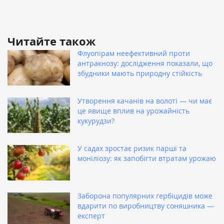
Читайте також
Флуопірам неефективний проти
антракнозу: дослідження показали, що
збудники мають природну стійкість
Утворення качанів на волоті — чи має
це явище вплив на урожайність
кукурудзи?
У садах зростає ризик парші та
моніліозу: як запобігти втратам урожаю
Заборона популярних гербіцидів може
вдарити по виробництву соняшника —
експерт