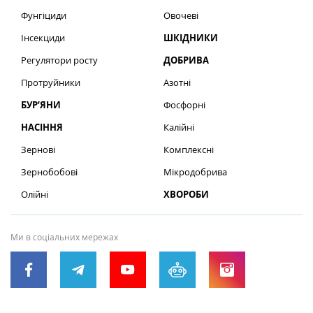
Фунгіциди
Овочеві
Інсекциди
ШКІДНИКИ
Регулятори росту
ДОБРИВА
Протруйники
Азотні
БУР’ЯНИ
Фосфорні
НАСІННЯ
Калійні
Зернові
Комплексні
Зернобобові
Мікродобрива
Олійні
ХВОРОБИ
Ми в соціальних мережах