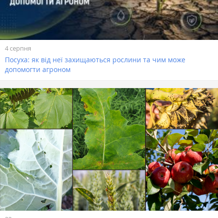
4 серпня
Посуха: як від неї захищаються рослини та чим може
допомогти агроном