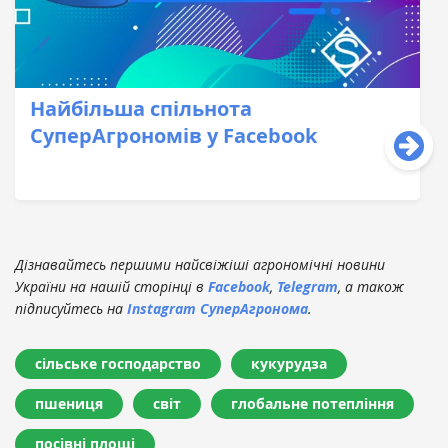
Найбільша спільнота
СуперАгрономів у Facebook
Дізнавайтесь першими найсвіжіші агрономічні новини
України на нашій сторінці в
Facebook
,
Telegram
, а також
підписуйтесь на
Instagram СуперАгронома
.
сільське господарство
кукурудза
пшениця
світ
глобальне потепління
посівні площі