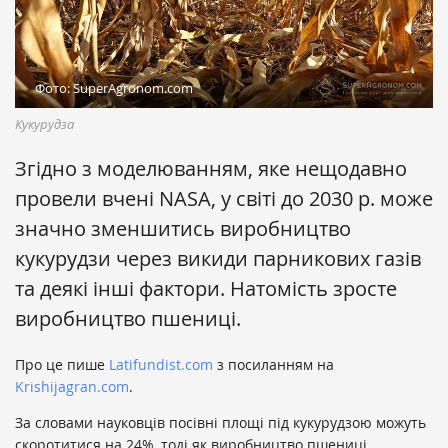
Фото: SuperAgronom.com
Кукурудза
Згідно з моделюванням, яке нещодавно
провели вчені NASA, у світі до 2030 р. може
значно зменшитись виробництво
кукурудзи через викиди парникових газів
та деякі інші фактори. Натомість зросте
виробництво пшениці.
Про це пише
Latifundist.com
з посиланням на
Krishijagran.com
.
За словами науковців посівні площі під кукурудзою можуть
скоротитися на 24%, тоді як виробництво пшениці