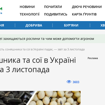
НОВИНИ
ПОЧИТАТИ
ДІЮЧІ РЕЧОВИНИ
ТЕХНОЛОГІЇ
ПОДИВИТИСЬ
КАРТА ҐРУНТІВ
НЯ
ДОБРИВА
БУР’ЯНИ
Х
 неї захищаються рослини та чим може допомогти агроном
сть соняшника та сої в Україні падає, — звіт за 3 листопада
ника та сої в Україні
за 3 листопада
3603