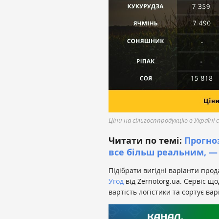
Ціни на сільгосппродукцію в Україні
Читати по темі:
Прогноз
все більш реальним, —
Підібрати вигідні варіанти про
Угод
від Zernotorg.ua. Сервіс щ
вартість логістики та сортує ва