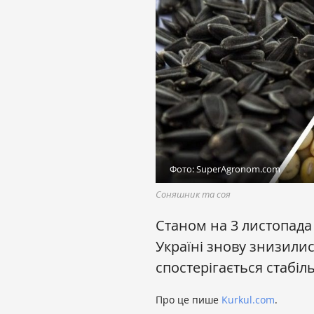
Фото: SuperAgronom.com
Соняшник та соя
Станом на 3 листопада
Україні знову знизилис
спостерігається стабі
Про це пише
Kurkul.com
.