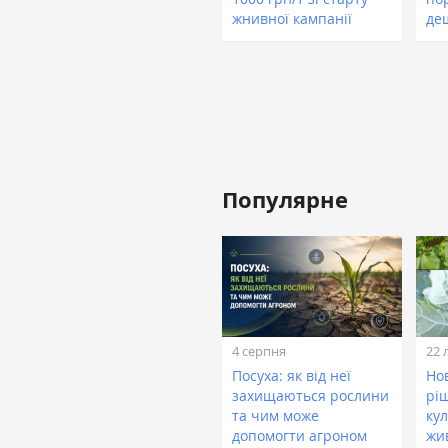
жнивної кампанії
де
Популярне
4 серпня
22 
Посуха: як від неї
Нов
захищаються рослини
рі
та чим може
кул
допомогти агроном
жи