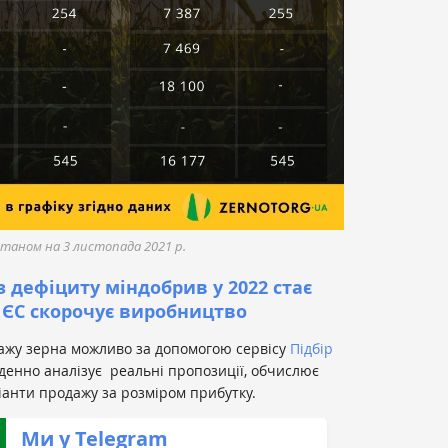
 станом на 3 листопада 2021 р.
 дефіциту міндобрив у 2022 стає
 ЄС скорочує виробництво
дажу зерна можливо за допомогою сервісу
Підбір
оденно аналізує реальні пропозиції, обчислює
ріанти продажу за розміром прибутку.
Ми у Telegram