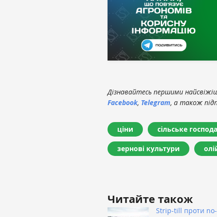
Дізнавайтесь першими найсвіжіші
Facebook
,
Telegram
, а також під
ціни
сільське господ
зернові культури
олі
Читайте також
Strip-till проти no-t