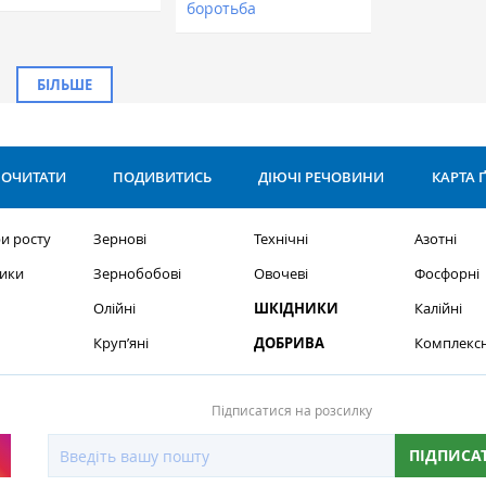
боротьба
БІЛЬШЕ
ОЧИТАТИ
ПОДИВИТИСЬ
ДІЮЧІ РЕЧОВИНИ
КАРТА 
и росту
Зернові
Технічні
Азотні
ики
Зернобобові
Овочеві
Фосфорні
Олійні
ШКІДНИКИ
Калійні
Круп’яні
ДОБРИВА
Комплексн
Підписатися на розсилку
ПІДПИСА