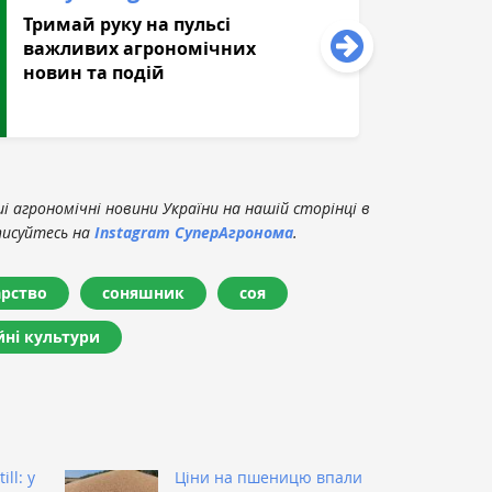
Тримай руку на пульсі
важливих агрономічних
новин та подій
 агрономічні новини України на нашій сторінці в
писуйтесь на
Instagram СуперАгронома
.
арство
соняшник
соя
йні культури
ill: у
Ціни на пшеницю впали