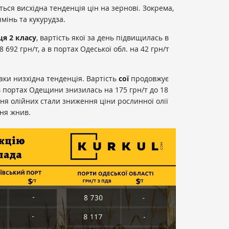
ься висхідна тенденція цін на зернові. Зокрема,
інь та кукурудза.
я 2 класу
, вартість якої за день підвищилась в
 692 грн/т, а в портах Одеської обл. на 42 грн/т
аки низхідна тенденція. Вартість
сої
продовжує
 портах Одещини знизилась на 175 грн/т до 18
я олійних стали зниження ціни рослинної олії
ня жнив.