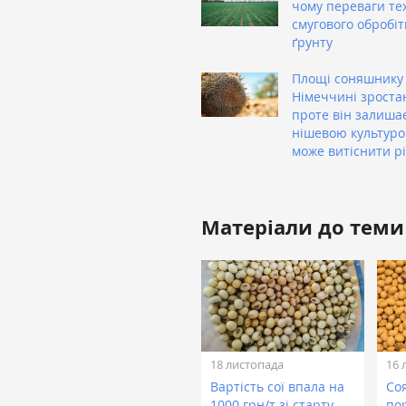
чому переваги тех
смугового обробіт
ґрунту
Площі соняшнику
Німеччині зроста
проте він залиша
нішевою культуро
може витіснити р
Матеріали до теми
18 листопада
16 
Вартість сої впала на
Соя
1000 грн/т зі старту
по