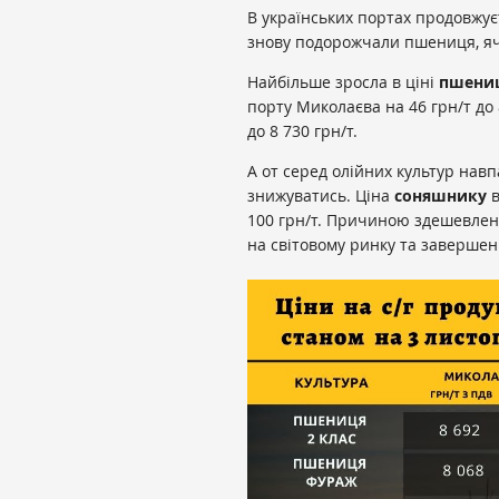
В українських портах продовжуєт
знову подорожчали пшениця, ячм
Найбільше зросла в ціні
пшениц
порту Миколаєва на 46 грн/т до 8
до 8 730 грн/т.
А от серед олійних культур навп
знижуватись. Ціна
соняшнику
в
100 грн/т. Причиною здешевленн
на світовому ринку та завершен