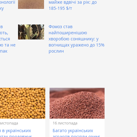
нології
майже вдвічі за рік: до
ку
185-195 $/т
 в
Фомоз став
ють,
найпоширенішою
ється
хворобою соняшнику: у
ю та не
вогнищах уражено до 15%
іпак
рослин
листопада
16 листопада
 в українських
Багато українських
ртах продовжує
аграріїв посіяли озимі