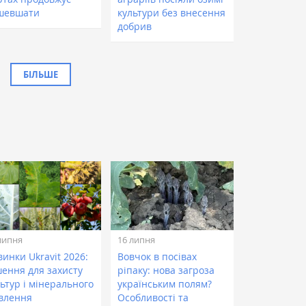
шевшати
культури без внесення
добрив
БІЛЬШЕ
липня
16 липня
инки Ukravit 2026:
Вовчок в посівах
шення для захисту
ріпаку: нова загроза
ьтур і мінерального
українським полям?
влення
Особливості та