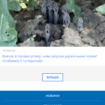
16 липня
Вовчок в посівах ріпаку: нова загроза українським полям?
Особливості та боротьба
БІЛЬШЕ
НОВИНИ