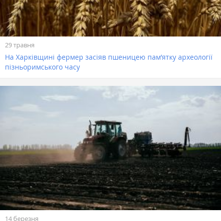
29 травня
На Харківщині фермер засіяв пшеницею пам’ятку археології
пізньоримського часу
14 березня