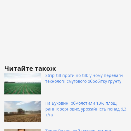
Читайте також
Strip-till проти no-till: у чому переваги
технології смугового обробітку ґрунту
На Буковині обмолотили 13% площ
ранніх зернових, урожайність понад 6,3
т/га
Тарас Висоцький назвав чотири