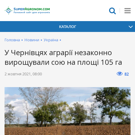
КАТАЛОГ
Головна
•
Новини
•
Україна
•
У Чернівцях аграрії незаконно
вирощували сою на площі 105 га
2 жовтня 2021, 08:00
82