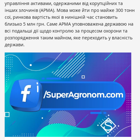
управління активами, одержаними від корупційних та
інших злочинів (АРМА). Мова може йти про майже 300 тонн
сої, ринкова вартість якої в нинішній час становить
близько 5 млн грн. Саме АРМА уповноважена державою на
всі подальші дії щодо контролю за процесом охорони та
розпорядження таким майном, яке переходить у власність
держави.