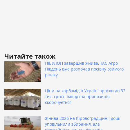
Читайте також
НІБУЛОН завершив жнива, ТАС Агро
Південь вже розпочав посівну озимого
ріпаку
Ціни на карбамід в Україні зросли до 32
тис. грн/т: імпортна пропозиція
скорочується
Жнива 2026 на Кіровоградщині: дощі
уповільнили збирання, але
врожайність вища, ніж торік