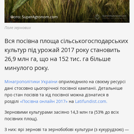
Фото: SuperAgronom.com
Поле зернових
Вся посівна площа сільськогосподарських
культур під урожай 2017 року становить
26,9 млн га, що на 152 тис. га більше
минулого року.
Мінагрополітики України
оприлюднило на своєму ресурсі
дані стосовно цьогорічної посівної кампанії.
Детальніше
про стан посівів та хід посівної
можна дізнатися в
розділі
«Посівна онлайн 2017»
на
Latifundist.com
.
Зерновими культурами засіяно 14,3 млн га (53% до всіх
посівних площ).
З них: ярі зернові та зернобобові культури (з кукурудзою) —