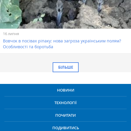
16 липня
Вовчок в посівах ріпаку: нова загроза українським полям?
Особливості та боротьба
БІЛЬШЕ
НОВИНИ
ТЕХНОЛОГІЇ
ПОЧИТАТИ
ПОДИВИТИСЬ