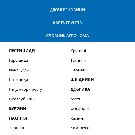
ДІЮЧІ РЕЧОВИНИ
КАРТА ҐРУНТІВ
СЛОВНИК АГРОНОМА
ПЕСТИЦИДИ
Круп’яні
Гербіциди
Технічні
Фунгіциди
Овочеві
Інсекциди
ШКІДНИКИ
Регулятори росту
ДОБРИВА
Протруйники
Азотні
БУР’ЯНИ
Фосфорні
НАСІННЯ
Калійні
Зернові
Комплексні