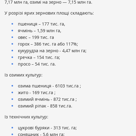
7,17 млн га, озимі на зерно — 7,15 млн га.
У розрізі ярих зернових площі складають:
пшениця – 177 тис. га,
ячмінь – 1,59 млн га,
овес – 199 тис. га
горох – 386 тис. га або 117%;
кукурудза на зерно - 4,47 млн га;
гречка – 154 тис. га;
просо – 54 тис. га.
Із озимих культур:
озима пшениця - 6103 тис.га ;
жито - 169 тис.га ;
озимий ячмінь - 872 тис.га ;
озимий ріпак - 858 тис.га.
Із технічних культур:
цукрові буряки - 313 тис. га;
соняшник - 5,6 млн га;