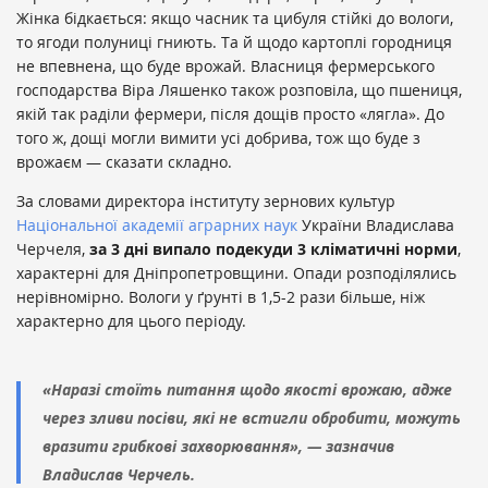
Жінка бідкається: якщо часник та цибуля стійкі до вологи,
то ягоди полуниці гниють. Та й щодо картоплі городниця
не впевнена, що буде врожай. Власниця фермерського
господарства Віра Ляшенко також розповіла, що пшениця,
якій так раділи фермери, після дощів просто «лягла». До
того ж, дощі могли вимити усі добрива, тож що буде з
врожаєм — сказати складно.
За словами директора інституту зернових культур
Національної академії аграрних наук
України Владислава
Черчеля,
за 3 дні випало подекуди 3 кліматичні норми
,
характерні для Дніпропетровщини. Опади розподілялись
нерівномірно. Вологи у ґрунті в 1,5-2 рази більше, ніж
характерно для цього періоду.
«Наразі стоїть питання щодо якості врожаю, адже
через зливи посіви, які не встигли обробити, можуть
вразити грибкові захворювання», — зазначив
Владислав Черчель.