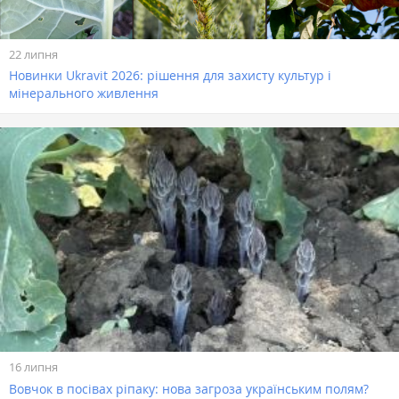
22 липня
Новинки Ukravit 2026: рішення для захисту культур і
мінерального живлення
16 липня
Вовчок в посівах ріпаку: нова загроза українським полям?