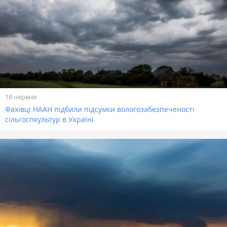
18 червня
Фахівці НААН підбили підсумки вологозабезпеченості
сільгоспкультур в Україні