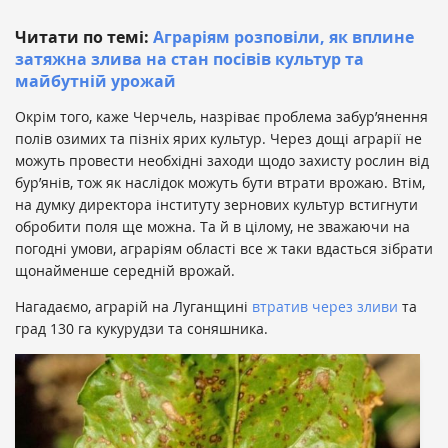
Читати по темі:
Аграріям розповіли, як вплине
затяжна злива на стан посівів культур та
майбутній урожай
Окрім того, каже Черчель, назріває проблема забур’янення
полів озимих та пізніх ярих культур. Через дощі аграрії не
можуть провести необхідні заходи щодо захисту рослин від
бур’янів, тож як наслідок можуть бути втрати врожаю. Втім,
на думку директора інституту зернових культур встигнути
обробити поля ще можна. Та й в цілому, не зважаючи на
погодні умови, аграріям області все ж таки вдасться зібрати
щонайменше середній врожай.
Нагадаємо, аграрій на Луганщині
втратив через зливи
та
град 130 га кукурудзи та соняшника.