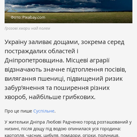
Фото: Pixabay.com
Грозові хмари над полем
Україну заливає дощами, зокрема серед
постраждалих областей і
Дніпропетровщина. Місцеві аграрії
відзначають значне підтоплення посівів,
вилягання пшениці, підвищений ризик
забур’янення та поширення різних
хвороб, найбільше грибкових.
Про це пише
Суспільне
.
У жительки Дніпра Любові Радченко город розташований у
низині, після дощу під водою опинилася уся городина:
картопля, часник, цибуля, помідори, огірки, полуниця.