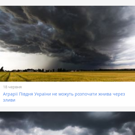
18 червня
Аграрії Півдня України не можуть розпочати жнива через
зливи