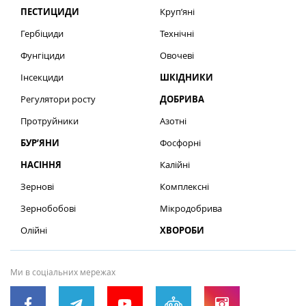
ПЕСТИЦИДИ
Круп’яні
Гербіциди
Технічні
Фунгіциди
Овочеві
Інсекциди
ШКІДНИКИ
Регулятори росту
ДОБРИВА
Протруйники
Азотні
БУР’ЯНИ
Фосфорні
НАСІННЯ
Калійні
Зернові
Комплексні
Зернобобові
Мікродобрива
Олійні
ХВОРОБИ
Ми в соціальних мережах