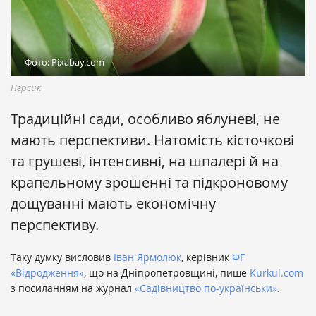
Фото: Pixabay.com
Персик
Традиційні сади, особливо яблуневі, не
мають перспективи. Натомість кісточкові
та грушеві, інтенсивні, на шпалері й на
крапельному зрошенні та підкроновому
дощуванні мають економічну
перспективу.
Таку думку висловив
Іван Ярмолюк
, керівник
ФГ
«Відродження»
, що на Дніпропетровщині, пише
Kurkul.com
з посиланням на журнал
«Садівництво по-українськи»
.