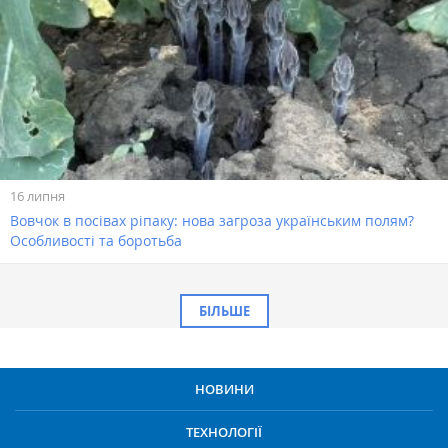
16 липня
Вовчок в посівах ріпаку: нова загроза українським полям?
Особливості та боротьба
БІЛЬШЕ
НОВИНИ
ТЕХНОЛОГІЇ