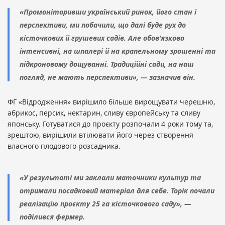
«Промоніторивши український ринок, його стан і
перспективи, ми побачили, що далі буде рух до
кісточкових й грушевих садів. Але обов’язково
інтенсивні, на шпалері й на крапельному зрошенні та
підкроновому дощуванні. Традиційні сади, на наш
погляд, не мають перспективи», — зазначив він.
ФГ «Відродження» вирішило більше вирощувати черешню,
абрикос, персик, нектарин, сливу європейську та сливу
японську. Готуватися до проєкту розпочали 4 роки тому та,
зрештою, вирішили втілювати його через створення
власного плодового розсадника.
«У результаті ми заклали маточники культур та
отримали посадковий матеріал для себе. Торік почали
реалізацію проєкту 25 га кісточкового саду», —
поділився фермер.