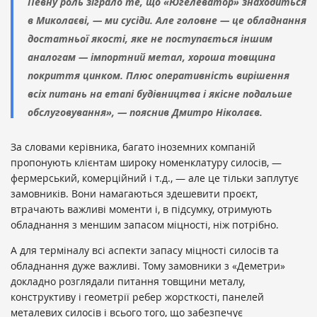
Певну роль зіграло те, що «Югелеватор» знаходиться
в Миколаєві, — ми сусіди. Але головне — це обладнання
достатньої якості, яке не поступається іншим
аналогам — імпортний метал, хороша товщина
покриття цинком. Плюс оперативність вирішення
всіх питань на етапі будівництва і якісне подальше
обслуговування», — пояснив Дмитро Ніколаєв.
За словами керівника, багато іноземних компаній
пропонують клієнтам широку номенклатуру силосів, —
фермерський, комерційний і т.д., — але це тільки заплутує
замовників. Вони намагаються здешевити проєкт,
втрачають важливі моменти і, в підсумку, отримують
обладнання з меншим запасом міцності, ніж потрібно.
А для терміналу всі аспекти запасу міцності силосів та
обладнання дуже важливі. Тому замовники з «Деметри»
докладно розглядали питання товщини металу,
конструктиву і геометрії ребер жорсткості, панелей
металевих силосів і всього того, що забезпечує