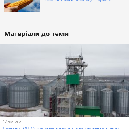
Матеріали до теми
17 лютого
Названо ТОП-15 компаній з найпотужнішою елеваторною