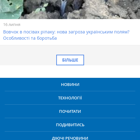
16 липня
Вовчок в посівах ріпаку: нова загроза українським полям?
Особливості та боротьба
БІЛЬШЕ
НОВИНИ
ТЕХНОЛОГІЇ
ПОЧИТАТИ
ПОДИВИТИСЬ
ДІЮЧІ РЕЧОВИНИ