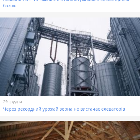
базою
29 грудня
Через рекордний урожай зерна не вистачає елеваторів