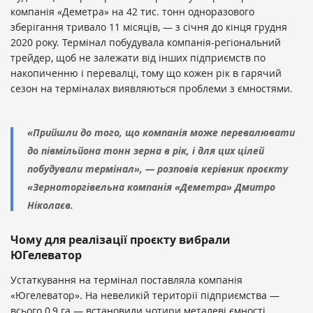
компанія «Деметра» на 42 тис. тонн одноразового
зберігання тривало 11 місяців, — з січня до кінця грудня
2020 року. Термінал побудувала компанія-регіональний
трейдер, щоб не залежати від інших підприємств по
накопиченню і перевалці, тому що кожен рік в гарячий
сезон на терміналах виявляються проблеми з ємностями.
«Прийшли до того, що компанія може перевалювати
до півмільйона тонн зерна в рік, і для цих цілей
побудували термінал», — розповів керівник проєкту
«Зерноторгівельна компанія «Деметра» Дмитро
Ніколаєв.
Чому для реалізації проєкту вибрали
ЮГелеватор
Устаткування на термінал поставляла компанія
«Югелеватор». На невеликій території підприємства —
всього 0,9 га — встановили чотири металеві ємності