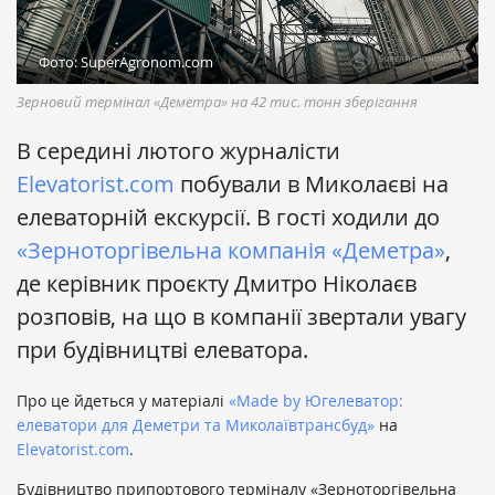
Фото: SuperAgronom.com
Зерновий термінал «Деметра» на 42 тис. тонн зберігання
В середині лютого журналісти
Elevatorist.com
побували в Миколаєві на
елеваторній екскурсії. В гості ходили до
«Зерноторгівельна компанія «Деметра»
,
де керівник проєкту Дмитро Ніколаєв
розповів, на що в компанії звертали увагу
при будівництві елеватора.
Про це йдеться у матеріалі
«Made by Югелеватор:
елеватори для Деметри та Миколаївтрансбуд»
на
Elevatorist.com
.
Будівництво припортового терміналу «Зерноторгівельна