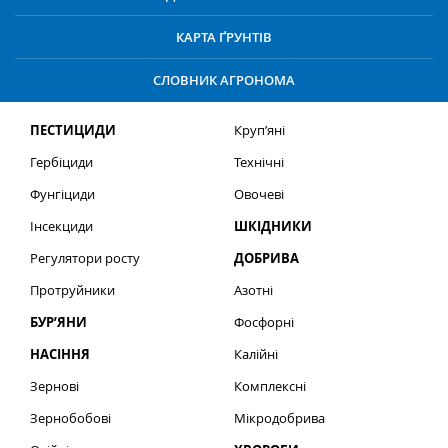
КАРТА ҐРУНТІВ
СЛОВНИК АГРОНОМА
ПЕСТИЦИДИ
Круп’яні
Гербіциди
Технічні
Фунгіциди
Овочеві
Інсекциди
ШКІДНИКИ
Регулятори росту
ДОБРИВА
Протруйники
Азотні
БУР’ЯНИ
Фосфорні
НАСІННЯ
Калійні
Зернові
Комплексні
Зернобобові
Мікродобрива